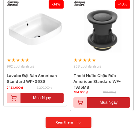
-34%
-43%
962 Lượt đánh giá
968 Lượt đánh giá
Lavabo Đặt Bàn American
Thoát Nước Chậu Rửa
Standard WP-0638
American Standard WF-
TA15MB
2.123.000 ₫
3.200.000 ₫
484.000 ₫
850.000 ₫
Mua Ngay
Mua Ngay
Xem thêm