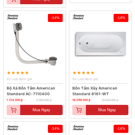
-14%
-14%
92 Lượt đánh giá
94 Lượt đánh giá
Bộ Xả Bồn Tắm American
Bồn Tắm Xây American
Standard AC-7110400
Standard 8161-WT
1.724.000 ₫
2.000.000 ₫
16.389.000 ₫
19.020.000 ₫
Mua Ngay
Mua Ngay
-14%
-14%