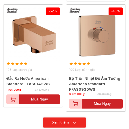
-52%
-48%
108 Lượt đánh giá
100 Lượt đánh giá
Đầu Ra Nước American
Bộ Trộn Nhiệt Độ Âm Tường
Standard FFAS9142WS
American Standard
FFAS0930WS
1.164.000 ₫
2.450.000 ₫
3.621.000 ₫
7.000.000 ₫
Mua Ngay
Mua Ngay
Xem thêm