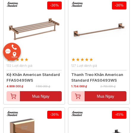
-36%
-36%
132 Lượt đánh giá
127 Lượt đánh giá
Kệ Khăn American Standard
Thanh Treo Khăn American
FFAS0495WS
Standard FFAS0493WS
4.809.000 ₫
7.500.000 ₫
1.734.000 ₫
2.700.000 ₫
Mua Ngay
Mua Ngay
-36%
-45%