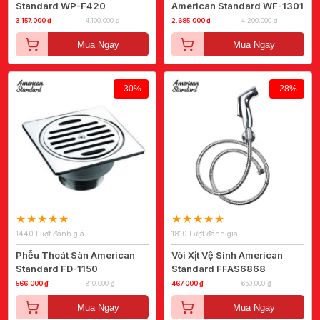
Standard WP-F420
American Standard WF-1301
3.157.000 ₫
4.100.000 ₫
2.685.000 ₫
4.200.000 ₫
Mua Ngay
Mua Ngay
-30%
-28%
1440 Lượt đánh giá
1810 Lượt đánh giá
Phễu Thoát Sàn American
Vòi Xịt Vệ Sinh American
Standard FD-1150
Standard FFAS6868
566.000 ₫
810.000 ₫
467.000 ₫
650.000 ₫
Mua Ngay
Mua Ngay