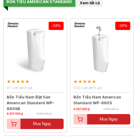
BỒN TIỂU AMERICAN STANDARD
Xem tất cả
-34%
-34%
97 Lượt đánh giá
1322 Lượt đánh giá
Bồn Tiểu Nam Đặt Sàn
Bồn Tiểu Nam American
American Standard WP-
Standard WP-6605
6605B
6.507.000 ₫
9.900.000 ₫
6.507.000 ₫
9.900.000 ₫
Mua Ngay
Mua Ngay