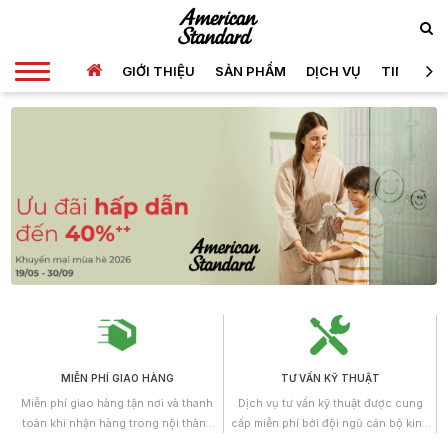
GIỚI THIỆU
SẢN PHẨM
DỊCH VỤ
TIN TỨC
MIỄN PHÍ GIAO HÀNG
TƯ VẤN KỸ THUẬT
Miễn phí giao hàng tận nơi và thanh
Dịch vụ tư vấn kỹ thuật được cung
toán khi nhận hàng trong nội thành
cấp miễn phí bởi đội ngũ cán bộ kinh
Hồ Chí Minh.
doanh, những kỹ sư có trình độ cao,