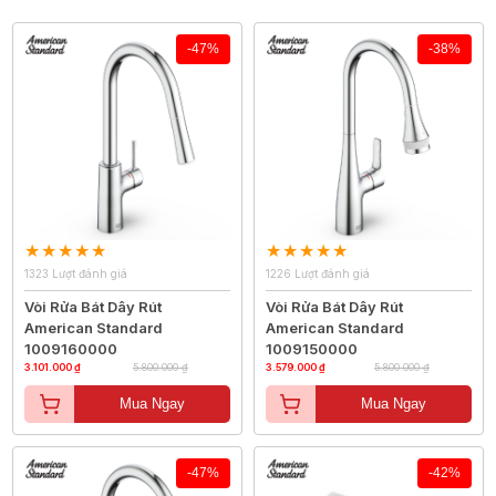
-47%
-38%
1323 Lượt đánh giá
1226 Lượt đánh giá
Vòi Rửa Bát Dây Rút
Vòi Rửa Bát Dây Rút
American Standard
American Standard
1009160000
1009150000
3.101.000 ₫
5.800.000 ₫
3.579.000 ₫
5.800.000 ₫
Mua Ngay
Mua Ngay
-47%
-42%