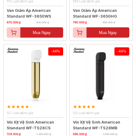
175 Lượt đánh giá
189 Lượt đánh giá
Van Giảm Áp American
Van Giảm Áp American
Standard WF-3650WS
Standard WF-3650HG
670.000 ₫
800.000 ₫
790.000 ₫
900.000 ₫
Mua Ngay
Mua Ngay
-44%
-44%
127 Lượt đánh giá
132 Lượt đánh giá
Vòi Xịt Vệ Sinh American
Vòi Xịt Vệ Sinh American
Standard WF-TS28CS
Standard WF-TS28MB
729.000 ₫
1.300.000 ₫
586.000 ₫
1.050.000 ₫