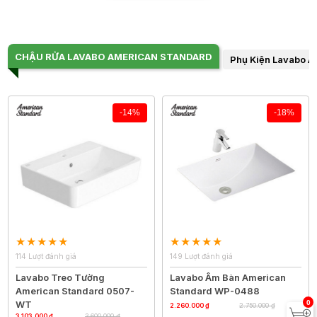
CHẬU RỬA LAVABO AMERICAN STANDARD
Phụ Kiện Lavabo A
-14%
-18%
114 Lượt đánh giá
149 Lượt đánh giá
Lavabo Treo Tường
Lavabo Âm Bàn American
American Standard 0507-
Standard WP-0488
0
WT
2.260.000 ₫
2.750.000 ₫
3.103.000 ₫
3.600.000 ₫