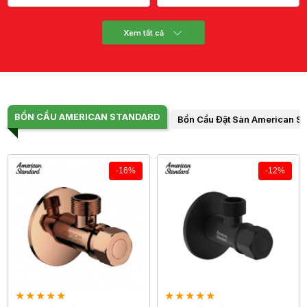
Xem tất cả
BỒN CẦU AMERICAN STANDARD
Bồn Cầu Đặt Sàn American S
-16%
-12%