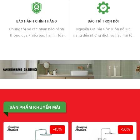
có kiến thức chuyên môn và nhiều
năm kinh nghiệm làm việc.
BẢO HÀNH CHÍNH HÃNG
BẢO TRÌ TRỌN ĐỜI
Chúng tôi sẽ xác nhận bảo hành
Nguyễn Gia Sài Gòn luôn nỗ lực
thông qua Phiếu bảo hành, Hóa
mang đến những dịch vụ hậu mãi tốt
đơn/Chứng từ mua bán hoặc Giấy
nhất và không ngừng được hoàn
chứng nhận chất lượng kèm theo.
thiện. Theo đó, Chúng tôi áp dụng
chính sách bảo trì trọn đời cho tất cả
các sản phẩm dịch vụ cung cấp.
SẢN PHẨM KHUYẾN MÃI
-45%
-50%