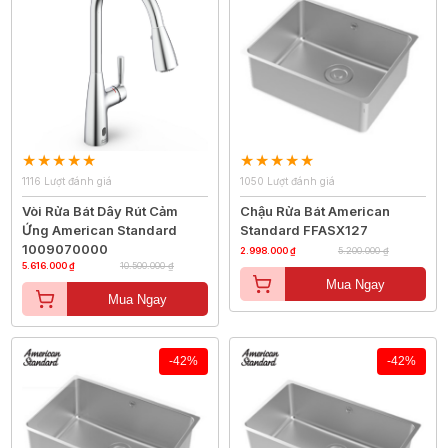
1116 Lượt đánh giá
1050 Lượt đánh giá
Vòi Rửa Bát Dây Rút Cảm
Chậu Rửa Bát American
Ứng American Standard
Standard FFASX127
1009070000
2.998.000 ₫
5.200.000 ₫
5.616.000 ₫
10.500.000 ₫
Mua Ngay
Mua Ngay
-42%
-42%