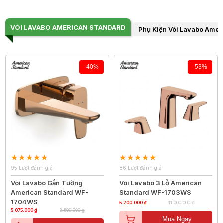
VÒI LAVABO AMERICAN STANDARD
Phụ Kiện Vòi Lavabo Amer
-40%
-53%
95 Lượt đánh giá
86 Lượt đánh giá
Vòi Lavabo Gắn Tường
Vòi Lavabo 3 Lỗ American
American Standard WF-
Standard WF-1703WS
1704WS
5.200.000 ₫
11.000.000 ₫
5.075.000 ₫
8.500.000 ₫
Mua Ngay