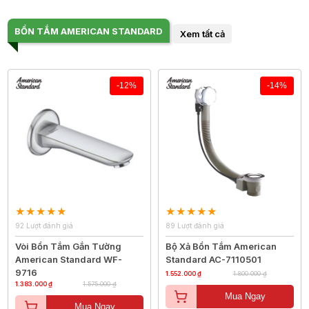
BỒN TẮM AMERICAN STANDARD
Xem tất cả
-12%
-14%
92 Lượt đánh giá
89 Lượt đánh giá
Vòi Bồn Tắm Gắn Tường
Bộ Xả Bồn Tắm American
American Standard WF-
Standard AC-7110501
9716
1.552.000 ₫
1.800.000 ₫
1.383.000 ₫
1.575.000 ₫
Mua Ngay
Mua Ngay