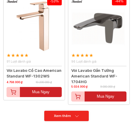
-53%
-44%
91 Lượt đánh giá
96 Lượt đánh giá
Vòi Lavabo Cổ Cao American
Vòi Lavabo Gắn Tường
Standard WF-1302WS
American Standard WF-
1704HG
4.758.000 ₫
10.200.000 ₫
5.024.000 ₫
9.000.000 ₫
Mua Ngay
Mua Ngay
Xem thêm