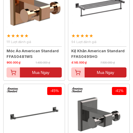
111 Lượt đánh giá
94 Lượt đánh giá
Móc Áo American Standard
Kệ Khăn American Standard
FFAS0481WS
FFAS0495HG
900.000 ₫
1.400.000 ₫
4.145.000 ₫
7.500.000 ₫
Mua Ngay
Mua Ngay
-45%
-41%