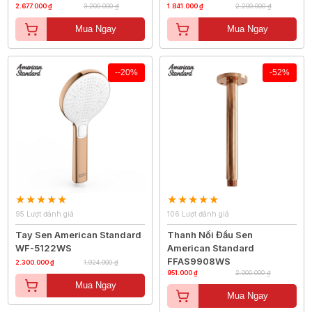
2.677.000 ₫
3.200.000 ₫
1.841.000 ₫
2.200.000 ₫
Mua Ngay
Mua Ngay
--20%
-52%
95 Lượt đánh giá
106 Lượt đánh giá
Tay Sen American Standard
Thanh Nối Đầu Sen
WF-5122WS
American Standard
FFAS9908WS
2.300.000 ₫
1.924.000 ₫
951.000 ₫
2.000.000 ₫
Mua Ngay
Mua Ngay