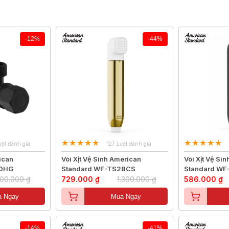
-12%
-44%
ượt đánh giá
127 Lượt đánh giá
ican
Vòi Xịt Vệ Sinh American
Vòi Xịt Vệ Si
50HG
Standard WF-TS28CS
Standard W
00.000 ₫
729.000 ₫
1.300.000 ₫
586.000 ₫
 Ngay
Mua Ngay
-14%
-41%