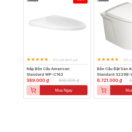
131 Lượt đánh giá
149 L
Nắp Bồn Cầu American
Bồn Cầu Đặt Sàn 
Standard WP-C162
Standard 3229B
389.000 ₫
800.000 ₫
6.721.000 ₫
7
Mua Ngay
Mua