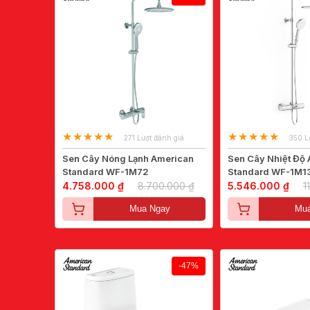
271 Lượt đánh giá
350 L
Sen Cây Nóng Lạnh American
Sen Cây Nhiệt Độ
Standard WF-1M72
Standard WF-1M1
4.758.000 ₫
8.700.000 ₫
5.546.000 ₫
1
Mua Ngay
Mua
-47%