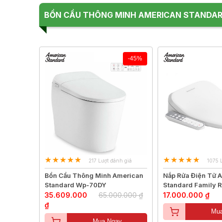
BỒN CẦU THÔNG MINH AMERICAN STANDA
-45%
217 Lượt đánh giá
1075 
Bồn Cầu Thông Minh American
Nắp Rửa Điện Tử 
Standard Wp-70DY
Standard Family R
35.609.000
65.000.000 ₫
17.000.000 ₫
₫
Mua
Mua Ngay