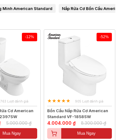
g Minh American Standard
Nắp Rửa Cơ Bồn Cầu American Standa
-12%
-52%
763 Lượt đánh giá
905 Lượt đánh giá
Rửa Cơ American
Bồn Cầu Nắp Rửa Cơ American
-2397SW
Standard VF-1858SW
₫
5.000.000 ₫
4.004.000 ₫
8.300.000 ₫
Mua Ngay
Mua Ngay