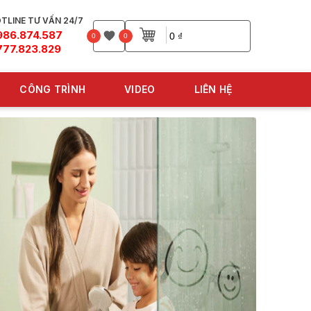
TLINE TƯ VẤN 24/7
986.874.587
0 ₫
0
0
777.823.829
CÔNG TRÌNH
VIDEO
LIÊN HỆ