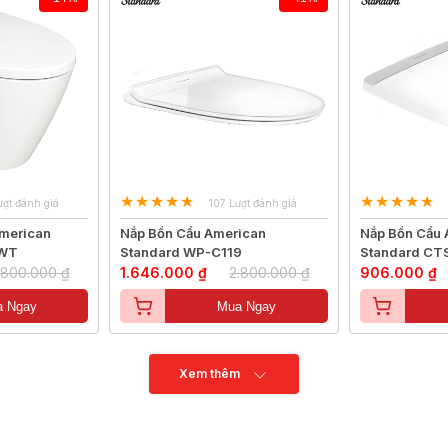
ượt đánh giá
107 Lượt đánh giá
American
Nắp Bồn Cầu American
Nắp Bồn Cầu 
-WT
Standard WP-C119
Standard CT
.800.000 ₫
1.646.000 ₫
2.800.000 ₫
906.000 ₫
 Ngay
Mua Ngay
Xem thêm