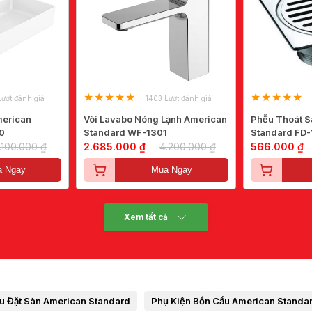
Lượt đánh giá
1403 Lượt đánh giá
merican
Vòi Lavabo Nóng Lạnh American
Phễu Thoát S
0
Standard WF-1301
Standard FD-
.100.000 ₫
2.685.000 ₫
4.200.000 ₫
566.000 ₫
 Ngay
Mua Ngay
Xem tất cả
u Đặt Sàn American Standard
Phụ Kiện Bồn Cầu American Standa