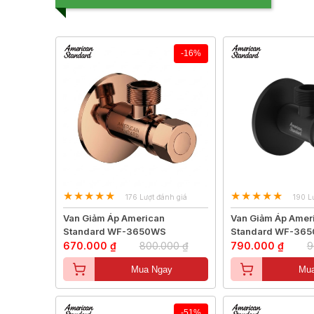
-16%
176 Lượt đánh giá
190 L
Van Giảm Áp American
Van Giảm Áp Amer
Standard WF-3650WS
Standard WF-36
670.000 ₫
800.000 ₫
790.000 ₫
9
Mua Ngay
Mua
-51%