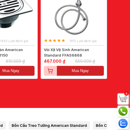
1440 Lượt đánh giá
1810 Lượt đánh giá
àn American
Vòi Xịt Vệ Sinh American
1150
Standard FFAS6868
810.000 ₫
467.000 ₫
650.000 ₫
Mua Ngay
Mua Ngay
0
rd
Bồn Cầu Treo Tường American Standard
Bồn Cầu 2 Khối A