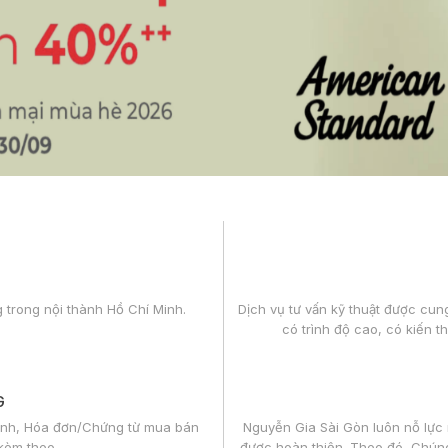
 trong nội thành Hồ Chí Minh.
Dịch vụ tư vấn kỹ thuật được cun
có trình độ cao, có kiến 
G
ành, Hóa đơn/Chứng từ mua bán
Nguyễn Gia Sài Gòn luôn nỗ lực
kèm theo.
được hoàn thiện. Theo đó, Chúng 