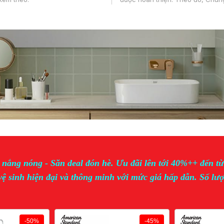
 nắng nóng - Săn deal đón hè. Ưu đãi lên tới 40%++ đến t
 vệ sinh hiện đại và thông minh với mức giá hấp dẫn. Số lượ
-50%
-45%