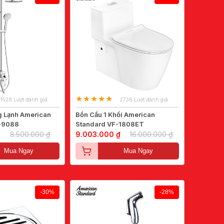
1528 Lượt đánh giá
2736 Lượt đánh giá
 Lạnh American
Bồn Cầu 1 Khối American
-9088
Standard VF-1808ET
8.500.000 ₫
9.003.000 ₫
16.000.000 ₫
Mua Ngay
Mua Ngay
-30%
-28%