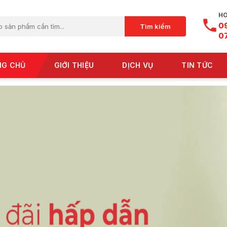
HO
0
Tìm kiếm
0
NG CHỦ
GIỚI THIỆU
DỊCH VỤ
TIN TỨC