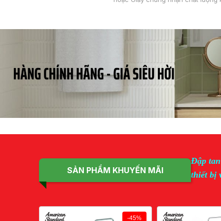
Đập tan
SẢN PHẨM KHUYẾN MÃI
thiết bị
-45%