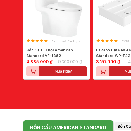
1906 Lượt đánh giá
1338 
Bồn Cầu 1 Khối American
Lavabo Đặt Bàn A
Standard VF-1862
Standard WP-F42
4.885.000 ₫
9.300.000 ₫
3.157.000 ₫
4
Mua Ngay
Mua
Bồn Cầ
BỒN CẦU AMERICAN STANDARD