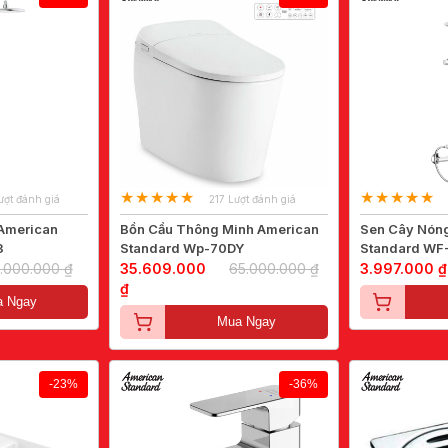
ượt đánh giá
217 Lượt đánh giá
 American
Bồn Cầu Thông Minh American
Sen Cây Nóng
3
Standard Wp-70DY
Standard WF
1.000.000 ₫
35.609.000
65.000.000 ₫
3.997.000 ₫
₫
 Ngay
Mua Ngay
-23%
-36%