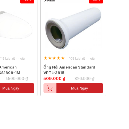
115 Lượt đánh giá
108 Lượt đánh giá
American
Ống Nối American Standard
SS1808-1M
VPTL-3815
1.500.000 ₫
509.000 ₫
820.000 ₫
Mua Ngay
Mua Ngay