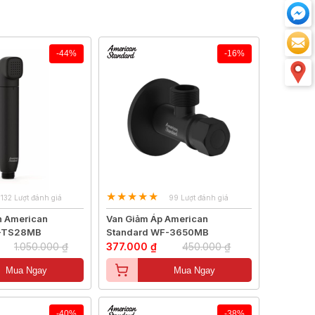
-44%
-16%
132 Lượt đánh giá
99 Lượt đánh giá
nh American
Van Giảm Áp American
F-TS28MB
Standard WF-3650MB
1.050.000 ₫
377.000 ₫
450.000 ₫
Mua Ngay
Mua Ngay
-40%
-38%