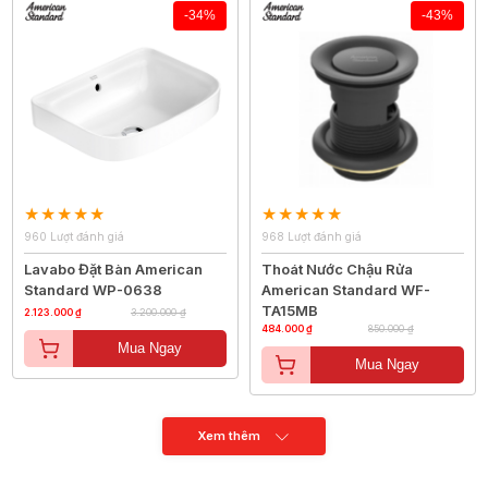
-34%
-43%
960 Lượt đánh giá
968 Lượt đánh giá
Lavabo Đặt Bàn American
Thoát Nước Chậu Rửa
Standard WP-0638
American Standard WF-
TA15MB
2.123.000 ₫
3.200.000 ₫
484.000 ₫
850.000 ₫
Mua Ngay
Mua Ngay
Xem thêm