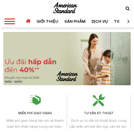
GIỚI THIỆU
SẢN PHẨM
DỊCH VỤ
TIN TỨC
MIỄN PHÍ GIAO HÀNG
TƯ VẤN KỸ THUẬT
Miễn phí giao hàng tận nơi và thanh
Dịch vụ tư vấn kỹ thuật được cung
toán khi nhận hàng trong nội thành
cấp miễn phí bởi đội ngũ cán bộ kinh
Hồ Chí Minh.
doanh, những kỹ sư có trình độ cao,