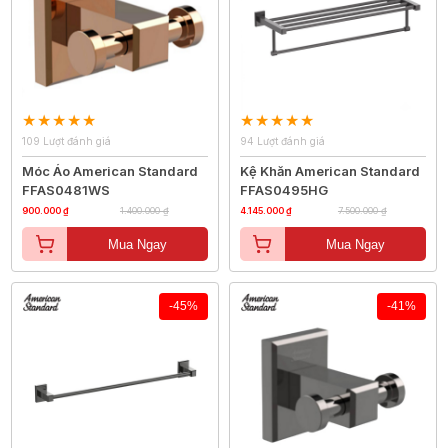
109 Lượt đánh giá
94 Lượt đánh giá
Móc Áo American Standard
Kệ Khăn American Standard
FFAS0481WS
FFAS0495HG
900.000 ₫
1.400.000 ₫
4.145.000 ₫
7.500.000 ₫
Mua Ngay
Mua Ngay
-45%
-41%