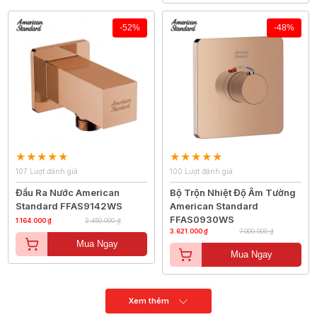
-52%
-48%
107 Lượt đánh giá
100 Lượt đánh giá
Đầu Ra Nước American
Bộ Trộn Nhiệt Độ Âm Tường
Standard FFAS9142WS
American Standard
FFAS0930WS
1.164.000 ₫
2.450.000 ₫
3.621.000 ₫
7.000.000 ₫
Mua Ngay
Mua Ngay
Xem thêm