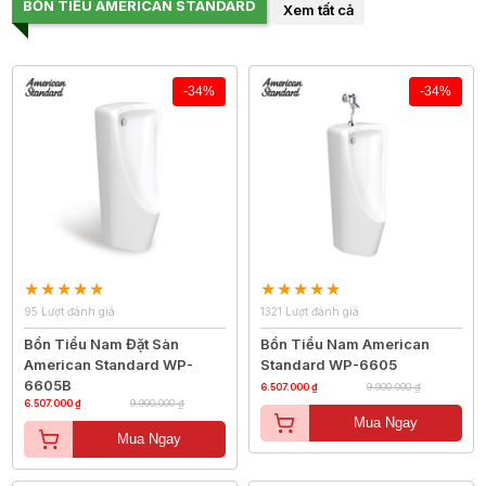
BỒN TIỂU AMERICAN STANDARD
Xem tất cả
-34%
-34%
95 Lượt đánh giá
1321 Lượt đánh giá
Bồn Tiểu Nam Đặt Sàn
Bồn Tiểu Nam American
American Standard WP-
Standard WP-6605
6605B
6.507.000 ₫
9.900.000 ₫
6.507.000 ₫
9.900.000 ₫
Mua Ngay
Mua Ngay