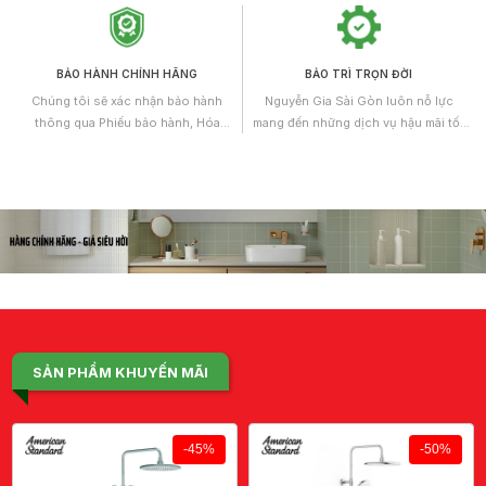
có kiến thức chuyên môn và nhiều
năm kinh nghiệm làm việc.
BẢO HÀNH CHÍNH HÃNG
BẢO TRÌ TRỌN ĐỜI
Chúng tôi sẽ xác nhận bảo hành
Nguyễn Gia Sài Gòn luôn nỗ lực
thông qua Phiếu bảo hành, Hóa
mang đến những dịch vụ hậu mãi tốt
đơn/Chứng từ mua bán hoặc Giấy
nhất và không ngừng được hoàn
chứng nhận chất lượng kèm theo.
thiện. Theo đó, Chúng tôi áp dụng
chính sách bảo trì trọn đời cho tất cả
các sản phẩm dịch vụ cung cấp.
SẢN PHẨM KHUYẾN MÃI
-45%
-50%