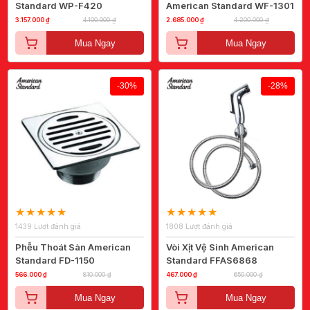
Standard WP-F420
American Standard WF-1301
3.157.000 ₫
4.100.000 ₫
2.685.000 ₫
4.200.000 ₫
Mua Ngay
Mua Ngay
-30%
-28%
1439 Lượt đánh giá
1808 Lượt đánh giá
Phễu Thoát Sàn American
Vòi Xịt Vệ Sinh American
Standard FD-1150
Standard FFAS6868
566.000 ₫
810.000 ₫
467.000 ₫
650.000 ₫
Mua Ngay
Mua Ngay