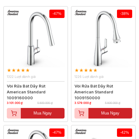
-47%
-38%
1322 Lượt đánh giá
1226 Lượt đánh giá
Vòi Rửa Bát Dây Rút
Vòi Rửa Bát Dây Rút
American Standard
American Standard
1009160000
1009150000
3.101.000 ₫
5.800.000 ₫
3.579.000 ₫
5.800.000 ₫
Mua Ngay
Mua Ngay
-47%
-42%