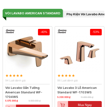
VÒI LAVABO AMERICAN STANDARD
Phụ Kiện Vòi Lavabo Amer
-40%
-53%
94 Lượt đánh giá
86 Lượt đánh giá
Vòi Lavabo Gắn Tường
Vòi Lavabo 3 Lỗ American
American Standard WF-
Standard WF-1703WS
1704WS
5.200.000 ₫
11.000.000 ₫
5.075.000 ₫
8.500.000 ₫
Mua Ngay