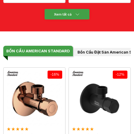
Xem tất cả
BỒN CẦU AMERICAN STANDARD
Bồn Cầu Đặt Sàn American S
-16%
-12%