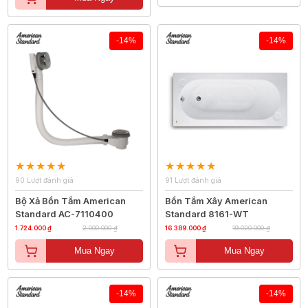
-14%
-14%
90 Lượt đánh giá
91 Lượt đánh giá
Bộ Xả Bồn Tắm American
Bồn Tắm Xây American
Standard AC-7110400
Standard 8161-WT
1.724.000 ₫
2.000.000 ₫
16.389.000 ₫
19.020.000 ₫
Mua Ngay
Mua Ngay
-14%
-14%