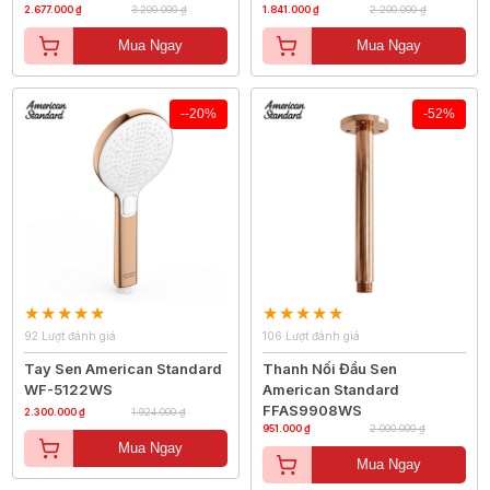
2.677.000 ₫
3.200.000 ₫
1.841.000 ₫
2.200.000 ₫
Mua Ngay
Mua Ngay
--20%
-52%
92 Lượt đánh giá
106 Lượt đánh giá
Tay Sen American Standard
Thanh Nối Đầu Sen
WF-5122WS
American Standard
FFAS9908WS
2.300.000 ₫
1.924.000 ₫
951.000 ₫
2.000.000 ₫
Mua Ngay
Mua Ngay