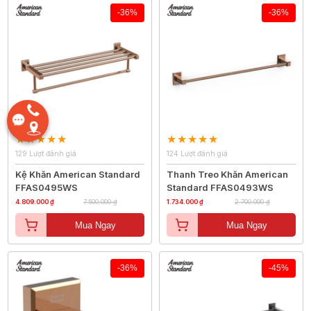
-36%
-36%
129 Lượt đánh giá
124 Lượt đánh giá
Kệ Khăn American Standard
Thanh Treo Khăn American
FFAS0495WS
Standard FFAS0493WS
4.809.000 ₫
7.500.000 ₫
1.734.000 ₫
2.700.000 ₫
Mua Ngay
Mua Ngay
-36%
-45%