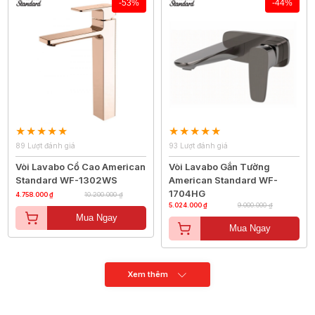
-53%
-44%
89 Lượt đánh giá
93 Lượt đánh giá
Vòi Lavabo Cổ Cao American
Vòi Lavabo Gắn Tường
Standard WF-1302WS
American Standard WF-
1704HG
4.758.000 ₫
10.200.000 ₫
5.024.000 ₫
9.000.000 ₫
Mua Ngay
Mua Ngay
Xem thêm