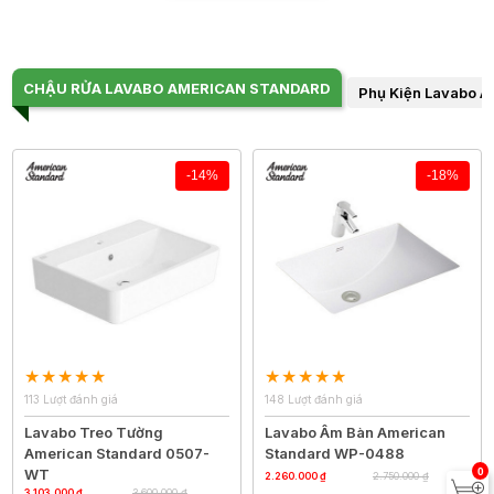
CHẬU RỬA LAVABO AMERICAN STANDARD
Phụ Kiện Lavabo A
-14%
-18%
113 Lượt đánh giá
148 Lượt đánh giá
Lavabo Treo Tường
Lavabo Âm Bàn American
American Standard 0507-
Standard WP-0488
0
WT
2.260.000 ₫
2.750.000 ₫
3.103.000 ₫
3.600.000 ₫