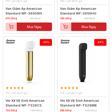
175 Lượt đánh giá
184 Lượt đánh giá
Van Giảm Áp American
Van Giảm Áp American
Standard WF-3650WS
Standard WF-3650HG
670.000 ₫
800.000 ₫
790.000 ₫
900.000 ₫
Mua Ngay
Mua Ngay
-44%
-44%
124 Lượt đánh giá
128 Lượt đánh giá
Vòi Xịt Vệ Sinh American
Vòi Xịt Vệ Sinh American
Standard WF-TS28CS
Standard WF-TS28MB
729.000 ₫
1.300.000 ₫
586.000 ₫
1.050.000 ₫