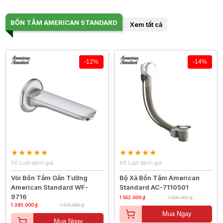
BỒN TẮM AMERICAN STANDARD
Xem tất cả
-12%
-14%
90 Lượt đánh giá
88 Lượt đánh giá
Vòi Bồn Tắm Gắn Tường
Bộ Xả Bồn Tắm American
American Standard WF-
Standard AC-7110501
9716
1.552.000 ₫
1.800.000 ₫
1.383.000 ₫
1.575.000 ₫
Mua Ngay
Mua Ngay