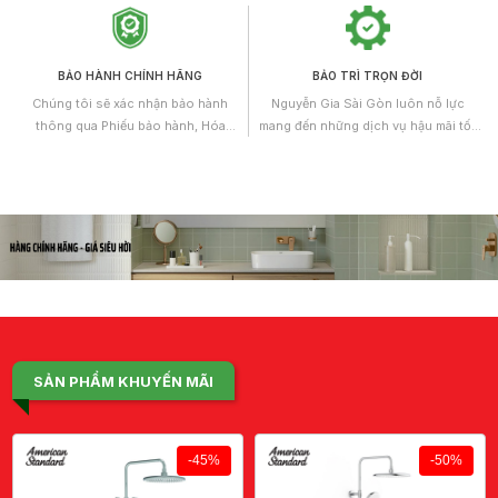
có kiến thức chuyên môn và nhiều
năm kinh nghiệm làm việc.
BẢO HÀNH CHÍNH HÃNG
BẢO TRÌ TRỌN ĐỜI
Chúng tôi sẽ xác nhận bảo hành
Nguyễn Gia Sài Gòn luôn nỗ lực
thông qua Phiếu bảo hành, Hóa
mang đến những dịch vụ hậu mãi tốt
đơn/Chứng từ mua bán hoặc Giấy
nhất và không ngừng được hoàn
chứng nhận chất lượng kèm theo.
thiện. Theo đó, Chúng tôi áp dụng
chính sách bảo trì trọn đời cho tất cả
các sản phẩm dịch vụ cung cấp.
SẢN PHẨM KHUYẾN MÃI
-45%
-50%