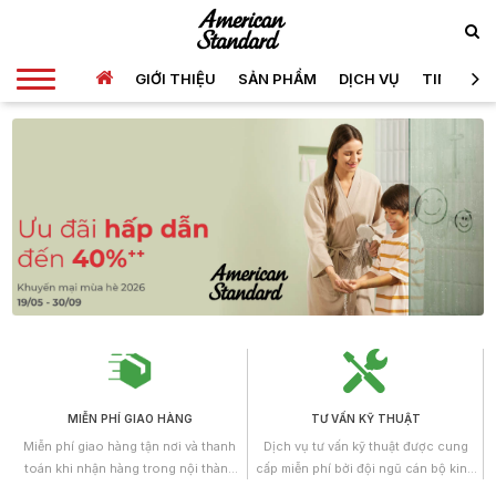
GIỚI THIỆU
SẢN PHẨM
DỊCH VỤ
TIN TỨC
MIỄN PHÍ GIAO HÀNG
TƯ VẤN KỸ THUẬT
Miễn phí giao hàng tận nơi và thanh
Dịch vụ tư vấn kỹ thuật được cung
toán khi nhận hàng trong nội thành
cấp miễn phí bởi đội ngũ cán bộ kinh
Hồ Chí Minh.
doanh, những kỹ sư có trình độ cao,