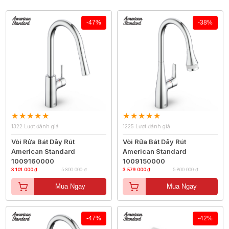
-47%
-38%
1322 Lượt đánh giá
1225 Lượt đánh giá
Vòi Rửa Bát Dây Rút
Vòi Rửa Bát Dây Rút
American Standard
American Standard
1009160000
1009150000
3.101.000 ₫
5.800.000 ₫
3.579.000 ₫
5.800.000 ₫
Mua Ngay
Mua Ngay
-47%
-42%