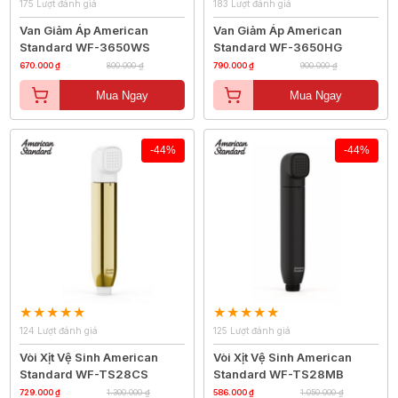
175 Lượt đánh giá
183 Lượt đánh giá
Van Giảm Áp American
Van Giảm Áp American
Standard WF-3650WS
Standard WF-3650HG
670.000 ₫
800.000 ₫
790.000 ₫
900.000 ₫
Mua Ngay
Mua Ngay
-44%
-44%
124 Lượt đánh giá
125 Lượt đánh giá
Vòi Xịt Vệ Sinh American
Vòi Xịt Vệ Sinh American
Standard WF-TS28CS
Standard WF-TS28MB
729.000 ₫
1.300.000 ₫
586.000 ₫
1.050.000 ₫