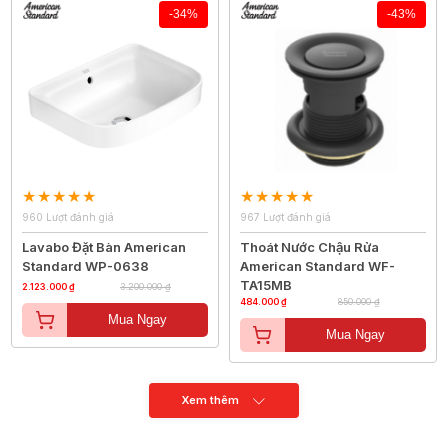
-34%
-43%
960 Lượt đánh giá
967 Lượt đánh giá
Lavabo Đặt Bàn American
Thoát Nước Chậu Rửa
Standard WP-0638
American Standard WF-
TA15MB
2.123.000 ₫
3.200.000 ₫
484.000 ₫
850.000 ₫
Mua Ngay
Mua Ngay
Xem thêm