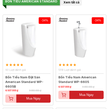
BỒN TIỂU AMERICAN STANDARD
Xem tất cả
-34%
-34%
93 Lượt đánh giá
1318 Lượt đánh giá
Bồn Tiểu Nam Đặt Sàn
Bồn Tiểu Nam American
American Standard WP-
Standard WP-6605
6605B
6.507.000 ₫
9.900.000 ₫
6.507.000 ₫
9.900.000 ₫
Mua Ngay
Mua Ngay