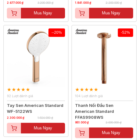
2.677.000 ₫
3.200.000 ₫
1.841.000 ₫
2.200.000 ₫
Mua Ngay
Mua Ngay
--20%
-52%
92 Lượt đánh giá
104 Lượt đánh giá
Tay Sen American Standard
Thanh Nối Đầu Sen
WF-5122WS
American Standard
FFAS9908WS
2.300.000 ₫
1.924.000 ₫
951.000 ₫
2.000.000 ₫
Mua Ngay
Mua Ngay