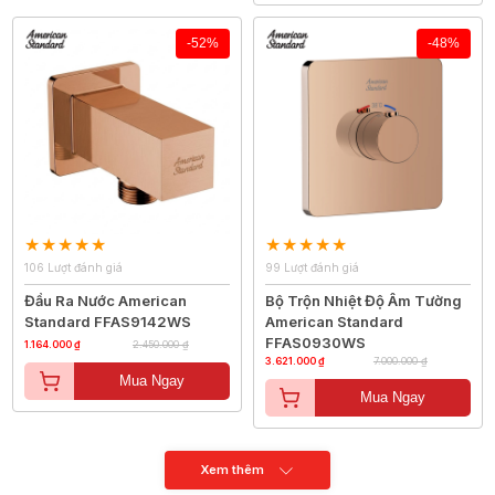
-52%
-48%
106 Lượt đánh giá
99 Lượt đánh giá
Đầu Ra Nước American
Bộ Trộn Nhiệt Độ Âm Tường
Standard FFAS9142WS
American Standard
FFAS0930WS
1.164.000 ₫
2.450.000 ₫
3.621.000 ₫
7.000.000 ₫
Mua Ngay
Mua Ngay
Xem thêm