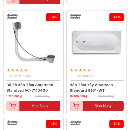
-14%
-14%
87 Lượt đánh giá
89 Lượt đánh giá
Bộ Xả Bồn Tắm American
Bồn Tắm Xây American
Standard AC-7110400
Standard 8161-WT
1.724.000 ₫
2.000.000 ₫
16.389.000 ₫
19.020.000 ₫
Mua Ngay
Mua Ngay
-14%
-14%