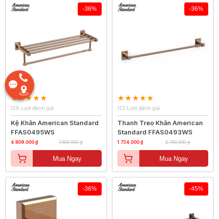
-36%
-36%
129 Lượt đánh giá
123 Lượt đánh giá
Kệ Khăn American Standard
Thanh Treo Khăn American
FFAS0495WS
Standard FFAS0493WS
4.809.000 ₫
7.500.000 ₫
1.734.000 ₫
2.700.000 ₫
Mua Ngay
Mua Ngay
-36%
-45%