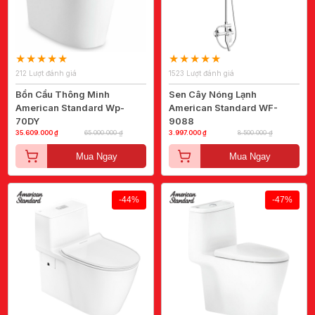
212 Lượt đánh giá
1523 Lượt đánh giá
Bồn Cầu Thông Minh
Sen Cây Nóng Lạnh
American Standard Wp-
American Standard WF-
70DY
9088
35.609.000 ₫
65.000.000 ₫
3.997.000 ₫
8.500.000 ₫
Mua Ngay
Mua Ngay
-44%
-47%