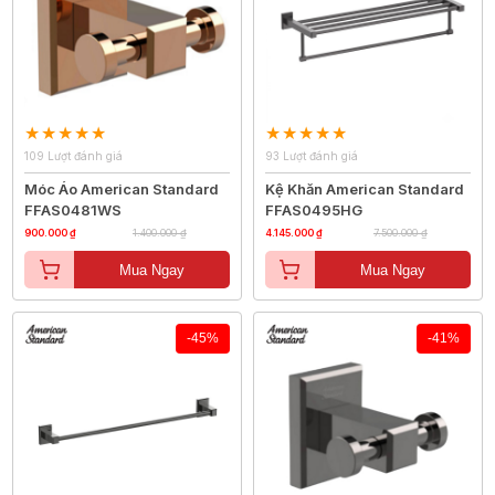
109 Lượt đánh giá
93 Lượt đánh giá
Móc Áo American Standard
Kệ Khăn American Standard
FFAS0481WS
FFAS0495HG
900.000 ₫
1.400.000 ₫
4.145.000 ₫
7.500.000 ₫
Mua Ngay
Mua Ngay
-45%
-41%