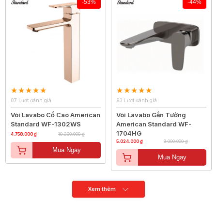
-53%
-44%
87 Lượt đánh giá
93 Lượt đánh giá
Vòi Lavabo Cổ Cao American
Vòi Lavabo Gắn Tường
Standard WF-1302WS
American Standard WF-
1704HG
4.758.000 ₫
10.200.000 ₫
5.024.000 ₫
9.000.000 ₫
Mua Ngay
Mua Ngay
Xem thêm