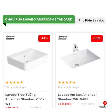
CHẬU RỬA LAVABO AMERICAN STANDARD
Phụ Kiện Lavabo A
-14%
-18%
110 Lượt đánh giá
145 Lượt đánh giá
Lavabo Treo Tường
Lavabo Âm Bàn American
American Standard 0507-
Standard WP-0488
0
WT
2.260.000 ₫
2.750.000 ₫
3.103.000 ₫
3.600.000 ₫