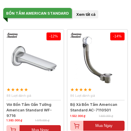
BỒN TẮM AMERICAN STANDARD
Xem tất cả
-12%
-14%
88 Lượt đánh giá
86 Lượt đánh giá
Vòi Bồn Tắm Gắn Tường
Bộ Xả Bồn Tắm American
American Standard WF-
Standard AC-7110501
9716
1.552.000 ₫
1.800.000 ₫
1.383.000 ₫
1.575.000 ₫
Mua Ngay
Mua Ngay