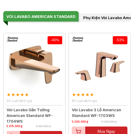
VÒI LAVABO AMERICAN STANDARD
Phụ Kiện Vòi Lavabo Amer
-40%
-53%
94 Lượt đánh giá
85 Lượt đánh giá
Vòi Lavabo Gắn Tường
Vòi Lavabo 3 Lỗ American
American Standard WF-
Standard WF-1703WS
1704WS
5.200.000 ₫
11.000.000 ₫
5.075.000 ₫
8.500.000 ₫
Mua Ngay