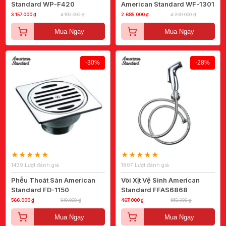
Standard WP-F420
American Standard WF-1301
3.157.000 ₫
4.100.000 ₫
2.685.000 ₫
4.200.000 ₫
Mua Ngay
Mua Ngay
-30%
-28%
1439 Lượt đánh giá
1807 Lượt đánh giá
Phễu Thoát Sàn American
Vòi Xịt Vệ Sinh American
Standard FD-1150
Standard FFAS6868
566.000 ₫
810.000 ₫
467.000 ₫
650.000 ₫
Mua Ngay
Mua Ngay