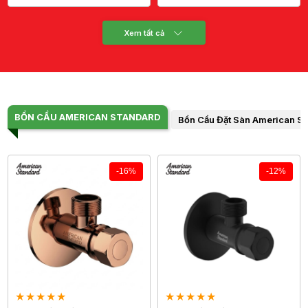
Xem tất cả
BỒN CẦU AMERICAN STANDARD
Bồn Cầu Đặt Sàn American S
-16%
-12%