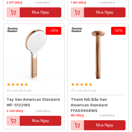
2.677.000 ₫
3.200.000 ₫
1.841.000 ₫
2.200.000 ₫
Mua Ngay
Mua Ngay
--20%
-52%
99 Lượt đánh giá
110 Lượt đánh giá
Tay Sen American Standard
Thanh Nối Đầu Sen
WF-5122WS
American Standard
FFAS9908WS
2.300.000 ₫
1.924.000 ₫
951.000 ₫
2.000.000 ₫
Mua Ngay
Mua Ngay