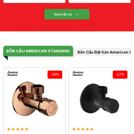
Xem tất cả
BỒN CẦU AMERICAN STANDARD
Bồn Cầu Đặt Sàn American S
-16%
-12%