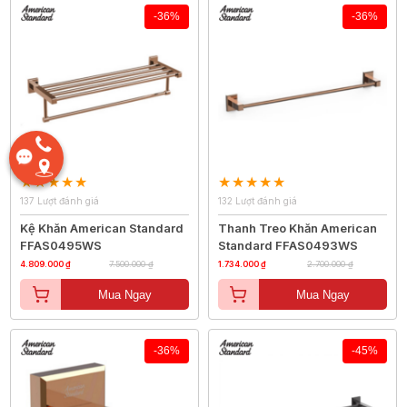
-36%
-36%
137 Lượt đánh giá
132 Lượt đánh giá
Kệ Khăn American Standard
Thanh Treo Khăn American
FFAS0495WS
Standard FFAS0493WS
4.809.000 ₫
7.500.000 ₫
1.734.000 ₫
2.700.000 ₫
Mua Ngay
Mua Ngay
-36%
-45%