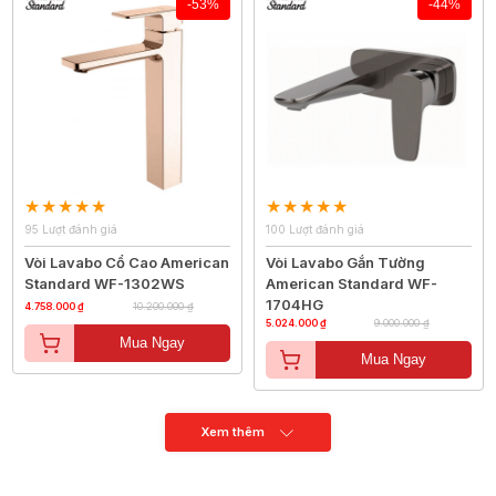
-53%
-44%
95 Lượt đánh giá
100 Lượt đánh giá
Vòi Lavabo Cổ Cao American
Vòi Lavabo Gắn Tường
Standard WF-1302WS
American Standard WF-
1704HG
4.758.000 ₫
10.200.000 ₫
5.024.000 ₫
9.000.000 ₫
Mua Ngay
Mua Ngay
Xem thêm