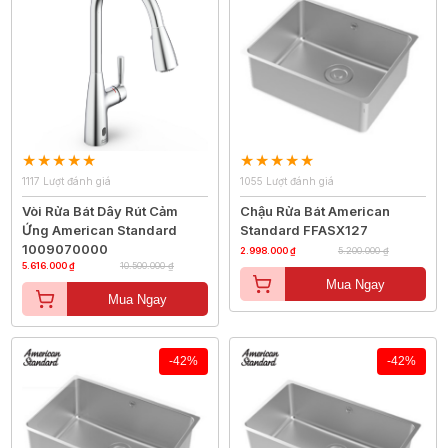
1117 Lượt đánh giá
1055 Lượt đánh giá
Vòi Rửa Bát Dây Rút Cảm
Chậu Rửa Bát American
Ứng American Standard
Standard FFASX127
1009070000
2.998.000 ₫
5.200.000 ₫
5.616.000 ₫
10.500.000 ₫
Mua Ngay
Mua Ngay
-42%
-42%