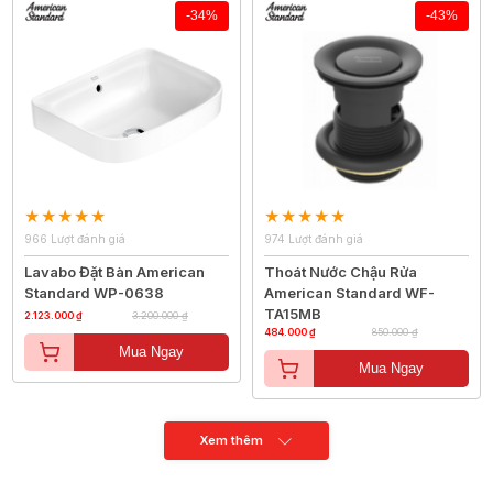
-34%
-43%
966 Lượt đánh giá
974 Lượt đánh giá
Lavabo Đặt Bàn American
Thoát Nước Chậu Rửa
Standard WP-0638
American Standard WF-
TA15MB
2.123.000 ₫
3.200.000 ₫
484.000 ₫
850.000 ₫
Mua Ngay
Mua Ngay
Xem thêm