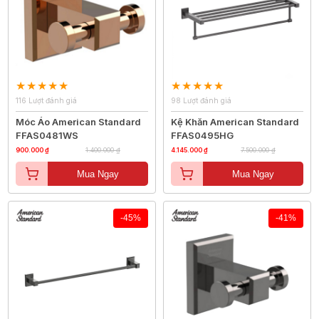
116 Lượt đánh giá
98 Lượt đánh giá
Móc Áo American Standard
Kệ Khăn American Standard
FFAS0481WS
FFAS0495HG
900.000 ₫
1.400.000 ₫
4.145.000 ₫
7.500.000 ₫
Mua Ngay
Mua Ngay
-45%
-41%