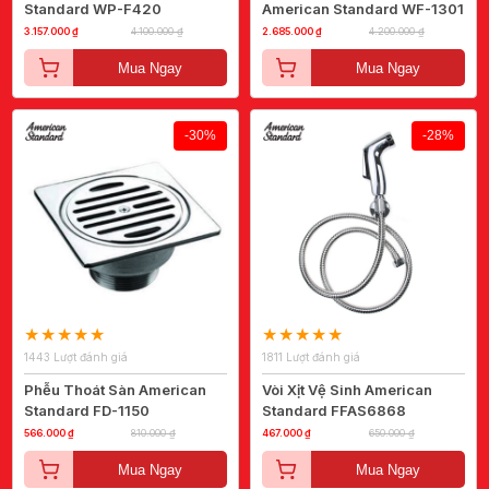
Standard WP-F420
American Standard WF-1301
3.157.000 ₫
4.100.000 ₫
2.685.000 ₫
4.200.000 ₫
Mua Ngay
Mua Ngay
-30%
-28%
1443 Lượt đánh giá
1811 Lượt đánh giá
Phễu Thoát Sàn American
Vòi Xịt Vệ Sinh American
Standard FD-1150
Standard FFAS6868
566.000 ₫
810.000 ₫
467.000 ₫
650.000 ₫
Mua Ngay
Mua Ngay