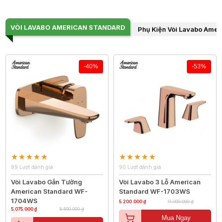
VÒI LAVABO AMERICAN STANDARD
Phụ Kiện Vòi Lavabo Amer
-40%
-53%
99 Lượt đánh giá
90 Lượt đánh giá
Vòi Lavabo Gắn Tường
Vòi Lavabo 3 Lỗ American
American Standard WF-
Standard WF-1703WS
1704WS
5.200.000 ₫
11.000.000 ₫
5.075.000 ₫
8.500.000 ₫
Mua Ngay