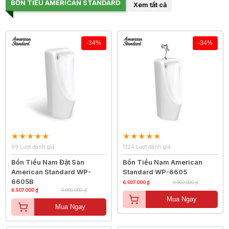
BỒN TIỂU AMERICAN STANDARD
Xem tất cả
-34%
-34%
99 Lượt đánh giá
1324 Lượt đánh giá
Bồn Tiểu Nam Đặt Sàn
Bồn Tiểu Nam American
American Standard WP-
Standard WP-6605
6605B
6.507.000 ₫
9.900.000 ₫
6.507.000 ₫
9.900.000 ₫
Mua Ngay
Mua Ngay