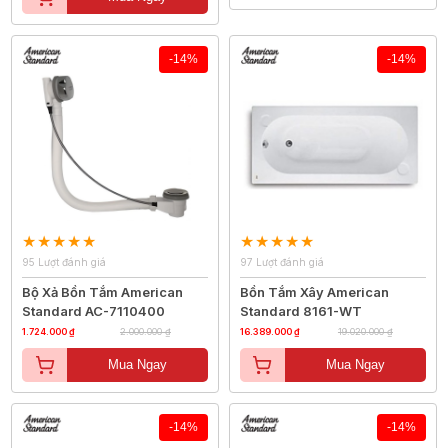
-14%
-14%
95 Lượt đánh giá
97 Lượt đánh giá
Bộ Xả Bồn Tắm American
Bồn Tắm Xây American
Standard AC-7110400
Standard 8161-WT
1.724.000 ₫
2.000.000 ₫
16.389.000 ₫
19.020.000 ₫
Mua Ngay
Mua Ngay
-14%
-14%