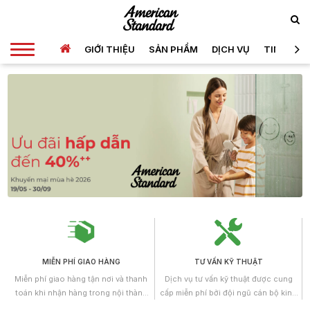
GIỚI THIỆU
SẢN PHẨM
DỊCH VỤ
TIN TỨC
MIỄN PHÍ GIAO HÀNG
TƯ VẤN KỸ THUẬT
Miễn phí giao hàng tận nơi và thanh
Dịch vụ tư vấn kỹ thuật được cung
toán khi nhận hàng trong nội thành
cấp miễn phí bởi đội ngũ cán bộ kinh
Hồ Chí Minh.
doanh, những kỹ sư có trình độ cao,