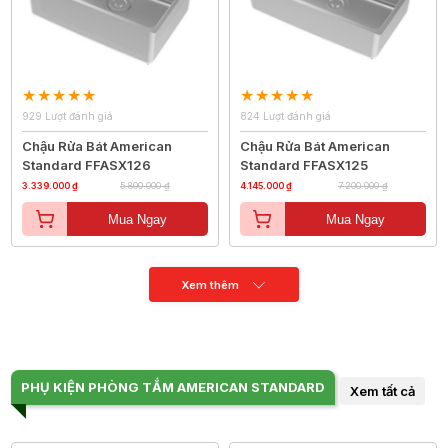
929 Lượt đánh giá
824 Lượt đánh giá
Chậu Rửa Bát American
Chậu Rửa Bát American
Standard FFASX126
Standard FFASX125
3.339.000 ₫
5.800.000 ₫
4.145.000 ₫
7.200.000 ₫
Mua Ngay
Mua Ngay
Xem thêm
PHỤ KIỆN PHÒNG TẮM AMERICAN STANDARD
Xem tất cả