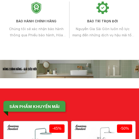
có kiến thức chuyên môn và nhiều
năm kinh nghiệm làm việc.
BẢO HÀNH CHÍNH HÃNG
BẢO TRÌ TRỌN ĐỜI
Chúng tôi sẽ xác nhận bảo hành
Nguyễn Gia Sài Gòn luôn nỗ lực
thông qua Phiếu bảo hành, Hóa
mang đến những dịch vụ hậu mãi tốt
đơn/Chứng từ mua bán hoặc Giấy
nhất và không ngừng được hoàn
chứng nhận chất lượng kèm theo.
thiện. Theo đó, Chúng tôi áp dụng
chính sách bảo trì trọn đời cho tất cả
các sản phẩm dịch vụ cung cấp.
SẢN PHẨM KHUYẾN MÃI
-45%
-50%