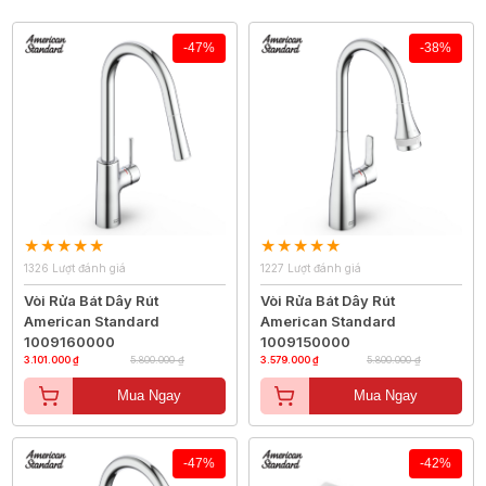
-47%
-38%
1326 Lượt đánh giá
1227 Lượt đánh giá
Vòi Rửa Bát Dây Rút
Vòi Rửa Bát Dây Rút
American Standard
American Standard
1009160000
1009150000
3.101.000 ₫
5.800.000 ₫
3.579.000 ₫
5.800.000 ₫
Mua Ngay
Mua Ngay
-47%
-42%