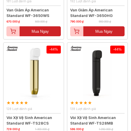
181 Lượt đánh giá
192 Lượt đánh giá
Van Giảm Áp American
Van Giảm Áp American
Standard WF-3650WS
Standard WF-3650HG
670.000 ₫
800.000 ₫
790.000 ₫
900.000 ₫
Mua Ngay
Mua Ngay
-44%
-44%
128 Lượt đánh giá
138 Lượt đánh giá
Vòi Xịt Vệ Sinh American
Vòi Xịt Vệ Sinh American
Standard WF-TS28CS
Standard WF-TS28MB
729.000 ₫
1.300.000 ₫
586.000 ₫
1.050.000 ₫