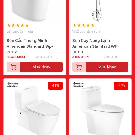
221 Lượt đánh giá
1532 Lượt đánh giá
Bồn Cầu Thông Minh
Sen Cây Nóng Lạnh
American Standard Wp-
American Standard WF-
70DY
9088
35.609.000 ₫
65.000.000 ₫
3.997.000 ₫
8.500.000 ₫
Mua Ngay
Mua Ngay
-44%
-47%