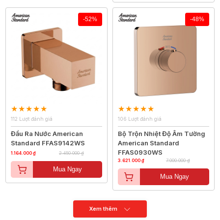
-52%
-48%
112 Lượt đánh giá
106 Lượt đánh giá
Đầu Ra Nước American
Bộ Trộn Nhiệt Độ Âm Tường
Standard FFAS9142WS
American Standard
FFAS0930WS
1.164.000 ₫
2.450.000 ₫
3.621.000 ₫
7.000.000 ₫
Mua Ngay
Mua Ngay
Xem thêm