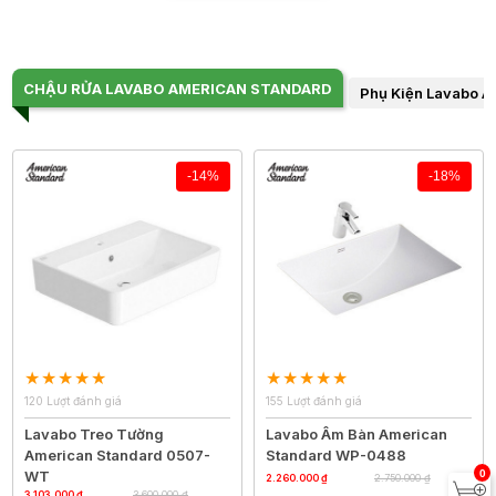
CHẬU RỬA LAVABO AMERICAN STANDARD
Phụ Kiện Lavabo A
-14%
-18%
120 Lượt đánh giá
155 Lượt đánh giá
Lavabo Treo Tường
Lavabo Âm Bàn American
American Standard 0507-
Standard WP-0488
0
WT
2.260.000 ₫
2.750.000 ₫
3.103.000 ₫
3.600.000 ₫