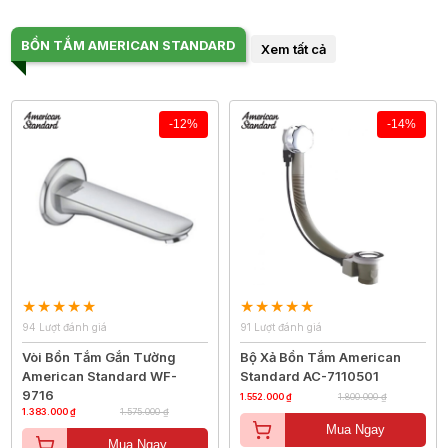
BỒN TẮM AMERICAN STANDARD
Xem tất cả
-12%
-14%
94 Lượt đánh giá
91 Lượt đánh giá
Vòi Bồn Tắm Gắn Tường
Bộ Xả Bồn Tắm American
American Standard WF-
Standard AC-7110501
9716
1.552.000 ₫
1.800.000 ₫
1.383.000 ₫
1.575.000 ₫
Mua Ngay
Mua Ngay