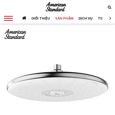
GIỚI THIỆU
SẢN PHẨM
DỊCH VỤ
TIN TỨC