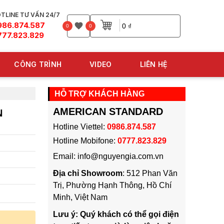
TLINE TƯ VẤN 24/7
986.874.587
0 ₫
0
0
777.823.829
CÔNG TRÌNH
VIDEO
LIÊN HỆ
HỖ TRỢ KHÁCH HÀNG
AMERICAN STANDARD
N
Hotline Viettel:
0986.874.587
Hotline Mobifone:
0777.823.829
Email: info@nguyengia.com.vn
Địa chỉ Showroom
: 512 Phan Văn
Trị, Phường Hạnh Thông, Hồ Chí
Minh, Việt Nam
Lưu ý: Quý khách có thể gọi điện