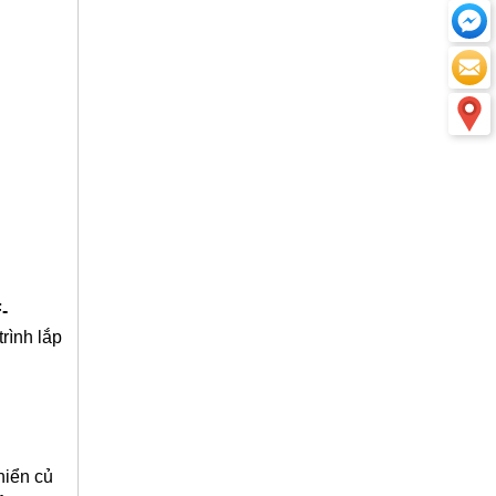
-
rình lắp
hiển củ