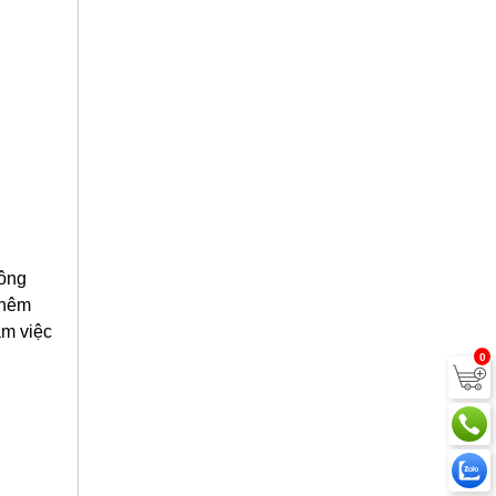
công
thêm
àm việc
0