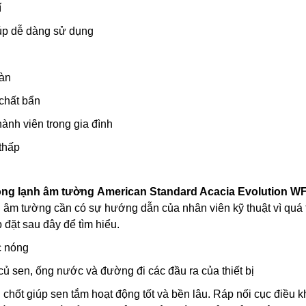
í
iúp dễ dàng sử dụng
oàn
 chất bẩn
hành viên trong gia đình
thấp
óng lạnh âm tường
American Standard Acacia Evolution WF
n âm tường cần có sự hướng dẫn của nhân viên kỹ thuật vì quá t
 đặt sau đây để tìm hiểu.
c nóng
ủ sen, ống nước và đường đi các đầu ra của thiết bị
hốt giúp sen tắm hoạt động tốt và bền lâu. Ráp nối cục điều k