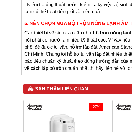
- Kiểm tra ống thoát nước: kiểm tra kỹ việc vệ sin
tắm có thể hoạt động tốt và hiệu quả
5.
NÊN CHỌN MUA BỘ TRỘN NÓNG LẠNH ÂM 
Các thiết bị vệ sinh cao cấp như
bộ trộn nóng lạ
hỏi phải có người am hiểu kỹ thuật cao. Vì vậy nế
phối để được tư vấn, hỗ trợ lắp đặt. American Standa
Chí Minh. Chúng tôi hỗ trợ tư vấn lắp đặt nhiều thi
bảo tiêu chuẩn kỹ thuật theo đúng hướng dẫn của 
về cách lắp bộ trộn chuẩn nhất thì hãy liên hệ với 
SẢN PHẨM LIÊN QUAN
-12%
-27%