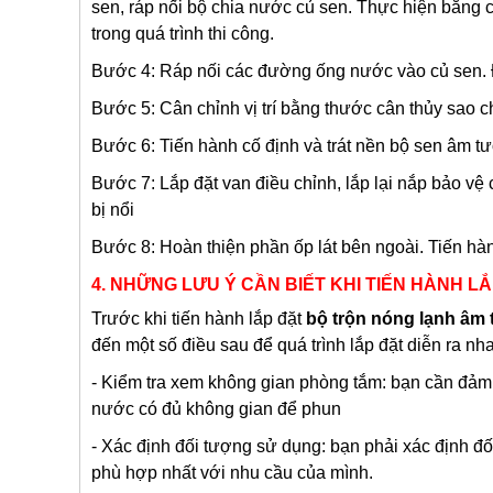
sen, ráp nối bộ chia nước củ sen. Thực hiện bằng c
trong quá trình thi công.
Bước 4: Ráp nối các đường ống nước vào củ sen.
Bước 5: Cân chỉnh vị trí bằng thước cân thủy sao 
Bước 6: Tiến hành cố định và trát nền bộ sen âm t
Bước 7: Lắp đặt van điều chỉnh, lắp lại nắp bảo vệ c
bị nổi
Bước 8: Hoàn thiện phần ốp lát bên ngoài. Tiến hàn
4. NHỮNG LƯU Ý CẦN BIẾT KHI TIẾN HÀNH 
Trước khi tiến hành lắp đặt
bộ trộn nóng lạnh âm
đến một số điều sau để quá trình lắp đặt diễn ra nh
- Kiểm tra xem không gian phòng tắm: bạn cần đảm b
nước có đủ không gian để phun
- Xác định đối tượng sử dụng: bạn phải xác định đố
phù hợp nhất với nhu cầu của mình.