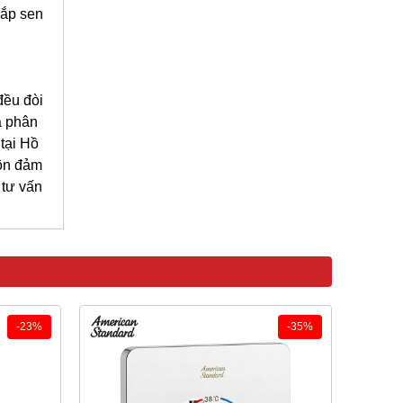
lắp sen
đều đòi
à phân
 tại Hồ
ôn đảm
 tư vấn
-23%
-35%