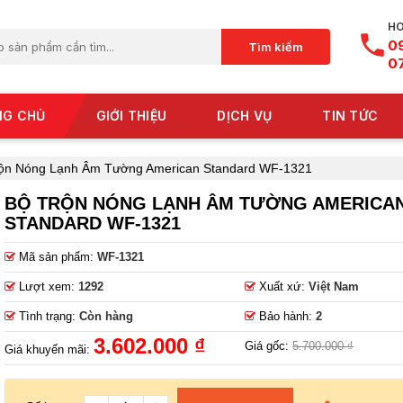
HO
0
Tìm kiếm
0
NG CHỦ
GIỚI THIỆU
DỊCH VỤ
TIN TỨC
ộn Nóng Lạnh Âm Tường American Standard WF-1321
BỘ TRỘN NÓNG LẠNH ÂM TƯỜNG AMERICA
STANDARD WF-1321
Mã sản phẩm:
WF-1321
Lượt xem:
1292
Xuất xứ:
Việt Nam
Tình trạng:
Còn hàng
Bảo hành:
2
3.602.000 ₫
Giá gốc:
5.700.000 ₫
Giá khuyến mãi: