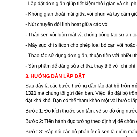
- Lắp đặt đơn giản giúp tiết kiệm thời gian và chi ph
- Không gian thoải mái giữa vòi phun và tay cầm g
- Nút chuyển đổi linh hoạt giữa các vòi
- Thân sen vòi luôn mát và chống bỏng tạo sự an t
- Máy sục khí silicon cho phép loại bỏ cạn vôi hoặc
- Thao tác sử dụng đơn giản, thuận tiện với nhiều t
- Sản phẩm dễ dàng sửa chữa, thay thế với chi phí 
3. HƯỚNG DẪN LẮP ĐẶT
Sau đây là các bước hướng dẫn lắp đặt
bộ trộn n
1321
mà chúng tôi gửi đến bạn. Việc lắp đặt bộ trộ
đặt khá khó. Bạn có thể tham khảo một vài bước lắp
Bước 1: Đo kích thước sen tắm, vẽ sơ đồ ống nướ
Bước 2: Tiến hành đục tường theo định vị để chôn c
Bước 3: Ráp nối các bộ phận ở củ sen là điểm mấu c