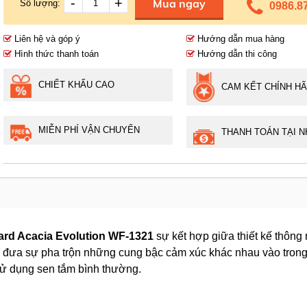
-
+
Mua ngay
Số lượng:
0986.8
Liên hệ và góp ý
Hướng dẫn mua hàng
Hình thức thanh toán
Hướng dẫn thi công
CHIẾT KHẤU CAO
CAM KẾT CHÍNH H
MIỄN PHÍ VẬN CHUYỂN
THANH TOÁN TẠI N
rd Acacia Evolution WF-1321
sự kết hợp giữa thiết kế thông
i đưa sự pha trộn những cung bậc cảm xúc khác nhau vào trong 
sử dụng sen tắm bình thường.