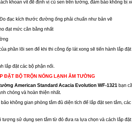
ách khoan vít để định vị củ sen trên tường, đảm bảo không bị x
 Đo đạc kích thước đường ống phải chuẩn như bản vẽ
cho đạt mức cân bằng nhất
ường
ủa phần lõi sen để khi thi công ốp lát xong sẽ tiến hành lắp đặt 
h lắp đặt các bộ phận nổi.
LẮP ĐẶT BỘ TRỘN NÓNG LẠNH ÂM TƯỜNG
 tường
American Standard Acacia Evolution WF-1321
bạn cầ
anh chóng và hoàn thiện nhất.
ảo không gian phòng tắm đủ diện tích để lắp đặt sen tắm, các 
i tượng sử dụng sen tắm từ đó đưa ra lựa chọn và cách lắp đặt 