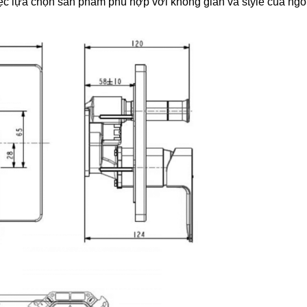
ệc lựa chọn sản phẩm phù hợp với không gian và style của ngôi