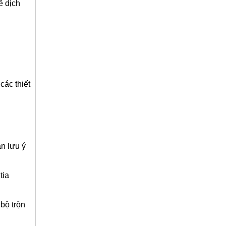
ê dịch
các thiết
n lưu ý
tia
bộ trộn