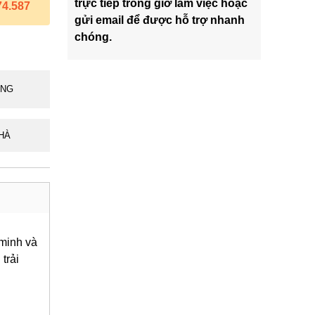
trực tiếp trong giờ làm việc hoặc
74.587
gửi email để được hỗ trợ nhanh
chóng.
ÃNG
HÀ
 minh và
trải