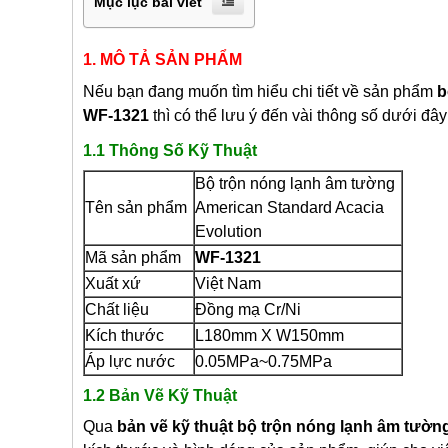
Mục lục bài viết
1. MÔ TẢ SẢN PHẨM
Nếu bạn đang muốn tìm hiểu chi tiết về sản phẩm
b
WF-1321
thì có thể lưu ý đến vài thông số dưới đ
1.1 Thông Số Kỹ Thuật
Bộ trộn nóng lạnh âm tường
Tên sản phẩm
American Standard Acacia
Evolution
Mã sản phẩm
WF-1321
Xuất xứ
Việt Nam
Chất liệu
Đồng mạ Cr/Ni
Kích thước
L180mm X W150mm
Áp lực nước
0.05MPa~0.75MPa
1.2 Bản Vẽ Kỹ Thuật
Qua
bản vẽ kỹ thuật bộ trộn nóng lạnh âm tườn