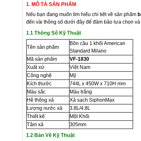
1. MÔ TẢ SẢN PHẨM
Nếu bạn đang muốn tìm hiểu chi tiết về sản phẩm
b
đến vài thông số dưới đây để đảm bảo lựa chọn và
1.1 Thông Số Kỹ Thuật
Bồn cầu 1 khối American
Tên sản phẩm
Standard Milano
Mã sản phẩm
VF-1830
Xuất xứ
Việt Nam
Công nghệ
Mỹ
Kích thước
744L x 450W x 710H mm
Màu sắc
Màu trắng
Hệ thống xả
Xả sạch SiphonMax
Lượng nước xả
3.8L/4.8L
Thiết kế
Một Khối
Tâm xả
305mm
1.2 Bản Vẽ Kỹ Thuật