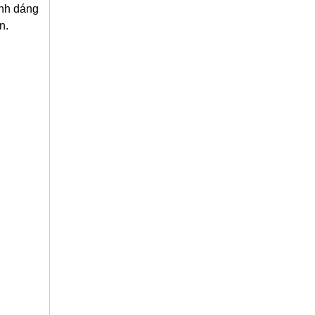
ình dáng
n.