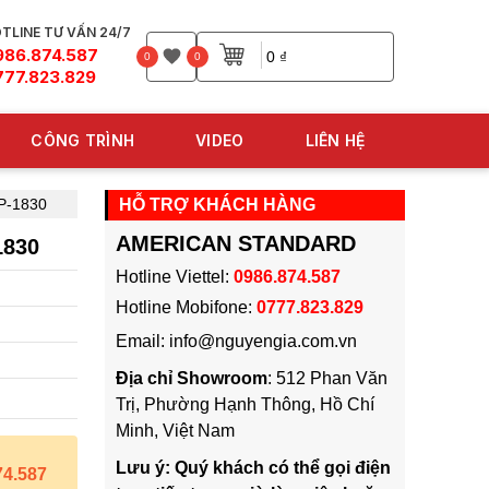
TLINE TƯ VẤN 24/7
986.874.587
0 ₫
0
0
777.823.829
CÔNG TRÌNH
VIDEO
LIÊN HỆ
P-1830
HỖ TRỢ KHÁCH HÀNG
AMERICAN STANDARD
1830
Hotline Viettel:
0986.874.587
Hotline Mobifone:
0777.823.829
Email: info@nguyengia.com.vn
Địa chỉ Showroom
: 512 Phan Văn
Trị, Phường Hạnh Thông, Hồ Chí
Minh, Việt Nam
Lưu ý: Quý khách có thể gọi điện
74.587