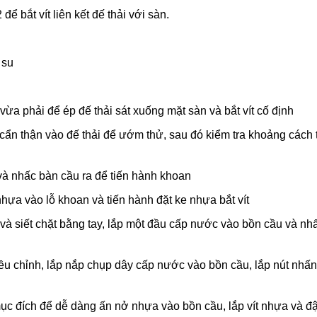
 bắt vít liên kết đế thải với sàn.
 su
ừa phải để ép đế thải sát xuống mặt sàn và bắt vít cố định
ẩn thận vào đế thải để ướm thử, sau đó kiểm tra khoảng cách t
và nhấc bàn cầu ra để tiến hành khoan
ựa vào lỗ khoan và tiến hành đặt ke nhựa bắt vít
 siết chặt bằng tay, lắp một đầu cấp nước vào bồn cầu và nh
iều chỉnh, lắp nắp chụp dây cấp nước vào bồn cầu, lắp nút nhấn
mục đích để dễ dàng ấn nở nhựa vào bồn cầu, lắp vít nhựa và đ