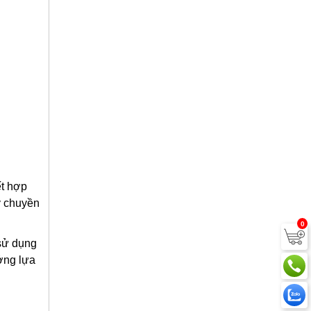
ết hợp
y chuyền
0
 sử dụng
ởng lựa