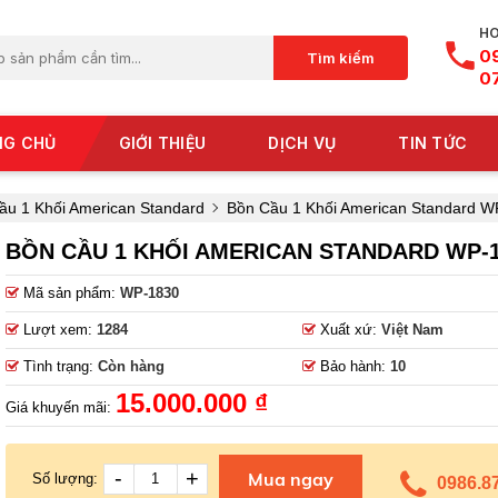
HO
0
Tìm kiếm
0
NG CHỦ
GIỚI THIỆU
DỊCH VỤ
TIN TỨC
ầu 1 Khối American Standard
Bồn Cầu 1 Khối American Standard W
BỒN CẦU 1 KHỐI AMERICAN STANDARD WP-
Mã sản phẩm:
WP-1830
Lượt xem:
1284
Xuất xứ:
Việt Nam
Tình trạng:
Còn hàng
Bảo hành:
10
15.000.000 ₫
Giá khuyến mãi:
-
+
Mua ngay
Số lượng:
0986.8