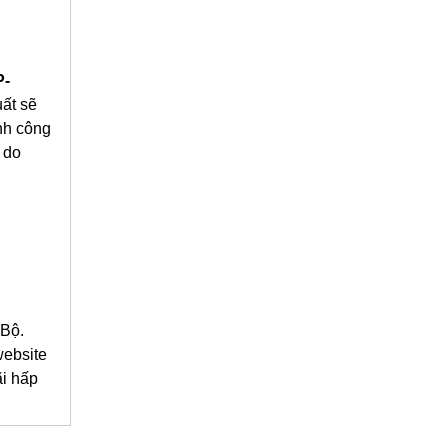
P-
uất sẽ
nh công
 do
,
 Bộ.
website
ãi hấp