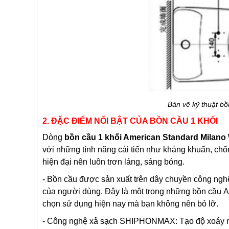
Bản vẽ kỹ thuật b
2. ĐẶC ĐIỂM NỔI BẬT CỦA BỒN CẦU 1 KHỐI
Dòng
bồn cầu 1 khối American Standard Milan
với những tính năng cải tiến như kháng khuẩn, chố
hiện đại nên luôn trơn láng, sáng bóng.
-
B
ồn cầu
được sản xuất trên dây chuyền công nghệ
của người dùng. Đây là một trong những b
ồn cầu
A
chọn sử dụng hiện nay mà bạn không nên bỏ lỡ.
-
Công nghệ xả sạch SHIPHONMAX: Tạo độ xoáy mạnh 