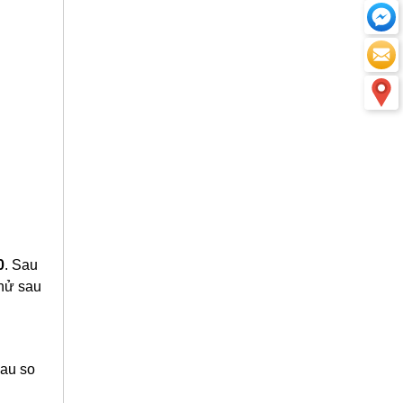
0
. Sau
thử sau
sau so