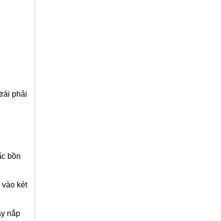
rái phải
ấc bồn
 vào két
ậy nắp