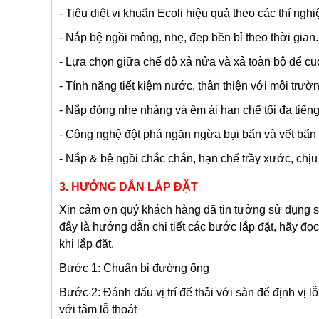
-
Tiêu diệt vi khuẩn Ecoli hiệu quả theo các thí ng
-
Nắp bệ ngồi mỏng, nhẹ, đẹp bền bỉ theo thời gian.
-
Lựa chọn giữa chế độ xả nửa và xả toàn bộ để cuốn
- Tính năng tiết kiệm nước, thân thiện với môi trườn
- Nắp đóng nhẹ nhàng và êm ái hạn chế tối đa tiếng 
-
Công nghệ đột phá ngăn ngừa bụi bẩn và vết bẩn
- Nắp & bệ ngồi chắc chắn, hạn chế trầy xước, chịu 
3. HƯỚNG DẪN LẮP ĐẶT
Xin cảm ơn quý khách hàng đã tin tưởng sử dụng 
đây là hướng dẫn chi tiết các bước lắp đặt, hãy đọ
khi lắp đặt.
Bước 1: Chuẩn bị đường ống
Bước 2: Đánh dấu vị trí đế thải với sàn để định vị l
với tâm lỗ thoát