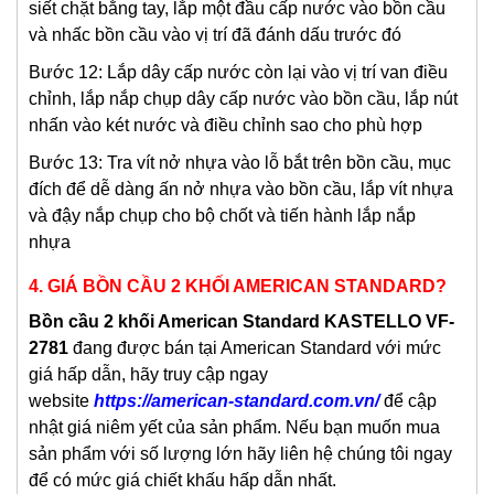
siết chặt bằng tay, lắp một đầu cấp nước vào bồn cầu
và nhấc bồn cầu vào vị trí đã đánh dấu trước đó
Bước 12: Lắp dây cấp nước còn lại vào vị trí van điều
chỉnh, lắp nắp chụp dây cấp nước vào bồn cầu, lắp nút
nhấn vào két nước và điều chỉnh sao cho phù hợp
Bước 13: Tra vít nở nhựa vào lỗ bắt trên bồn cầu, mục
đích để dễ dàng ấn nở nhựa vào bồn cầu, lắp vít nhựa
và đậy nắp chụp cho bộ chốt và tiến hành lắp nắp
nhựa
4. GIÁ BỒN CẦU 2 KHỐI AMERICAN STANDARD?
Bồn cầu 2 khối American Standard KASTELLO VF-
2781
đang được bán tại American Standard với mức
giá hấp dẫn, hãy truy cập ngay
website
https://american-standard.com.vn/
để cập
nhật giá niêm yết của sản phẩm. Nếu bạn muốn mua
sản phẩm với số lượng lớn hãy liên hệ chúng tôi ngay
để có mức giá chiết khấu hấp dẫn nhất.