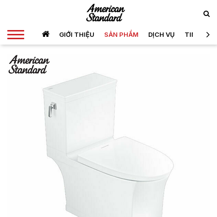
GIỚI THIỆU
SẢN PHẨM
DỊCH VỤ
TIN TỨC