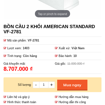
Tap or pinch to expand
BỒN CẦU 2 KHỐI AMERICAN STANDARD
VF-2781
Mã sản phẩm:
VF-2781
Lượt xem:
1403
Xuất xứ:
Việt Nam
Tình trạng:
Còn hàng
Bảo hành:
10
Giá khuyến mãi:
Giá gốc:
11.000.000 ₫
8.707.000 ₫
-
+
Mua ngay
Số lượng:
Liên hệ và góp ý
Hướng dẫn mua hàng
Hình thức thanh toán
Hướng dẫn thi công