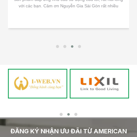
với các bạn. Cảm ơn Nguyễn Gia Sài Gòn rất nhiều
ĐĂNG KÝ NHẬN ƯU ĐÃI TỪ AMERICAN