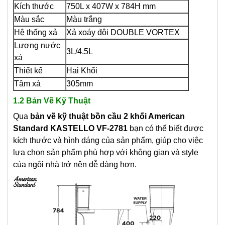
Kích thước
750L x 407W x 784H mm
Màu sắc
Màu trắng
Hệ thống xả
Xả xoáy đôi DOUBLE VORTEX
Lượng nước
3L/4.5L
xả
Thiết kế
Hai Khối
Tâm xả
305mm
1.2 Bản Vẽ Kỹ Thuật
Qua
bản vẽ kỹ thuật bồn cầu 2 khối American
Standard KASTELLO VF-2781
bạn có thể biết được
kích thước và hình dáng của sản phẩm, giúp cho việc
lựa chọn sản phẩm phù hợp với không gian và style
của ngôi nhà trở nên dễ dàng hơn.