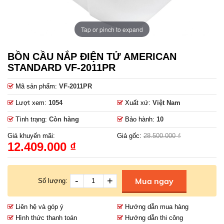
Tap or pinch to expand
BỒN CẦU NẮP ĐIỆN TỬ AMERICAN
STANDARD VF-2011PR
Mã sản phẩm:
VF-2011PR
Lượt xem:
1054
Xuất xứ:
Việt Nam
Tình trạng:
Còn hàng
Bảo hành:
10
Giá khuyến mãi:
Giá gốc:
28.500.000 ₫
12.409.000 ₫
-
+
Mua ngay
Số lượng:
Liên hệ và góp ý
Hướng dẫn mua hàng
Hình thức thanh toán
Hướng dẫn thi công