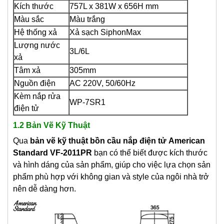
Kích thước
757L x 381W x 656H mm
Màu sắc
Màu trắng
Hệ thống xả
Xả sạch SiphonMax
Lượng nước
3L/6L
xả
Tâm xả
305mm
Nguồn điện
AC 220V, 50/60Hz
Kèm nắp rửa
WP-7SR1
điện tử
1.2 Bản Vẽ Kỹ Thuật
Qua
bản vẽ kỹ thuật bồn cầu nắp điện tử American
Standard VF-2011PR
bạn có thể biết được kích thước
và hình dáng của sản phẩm, giúp cho việc lựa chọn sản
phẩm phù hợp với không gian và style của ngôi nhà trở
nên dễ dàng hơn.