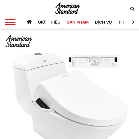
GIỚI THIỆU
SẢN PHẨM
DỊCH VỤ
TIN TỨC