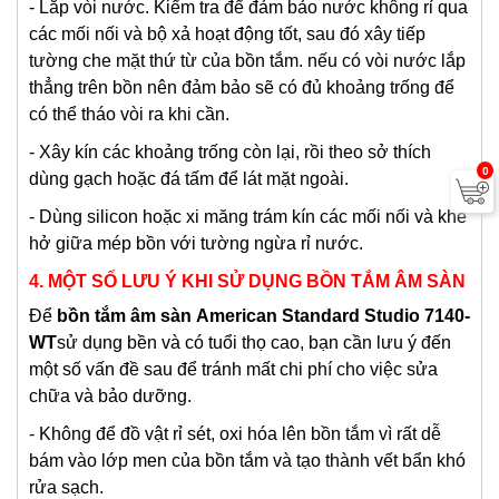
- Lắp vòi nước. Kiểm tra để đảm bảo nước không rỉ qua
các mối nối và bộ xả hoạt động tốt, sau đó xây tiếp
tường che mặt thứ từ của bồn tắm. nếu có vòi nước lắp
thẳng trên bồn nên đảm bảo sẽ có đủ khoảng trống để
có thể tháo vòi ra khi cần.
- Xây kín các khoảng trống còn lại, rồi theo sở thích
0
dùng gạch hoặc đá tấm để lát mặt ngoài.
- Dùng silicon hoặc xi măng trám kín các mối nối và khe
hở giữa mép bồn với tường ngừa rỉ nước.
4. MỘT SỐ LƯU Ý KHI SỬ DỤNG BỒN TẮM ÂM SÀN
Để
bồn tắm âm sàn
American Standard Studio 7140-
WT
sử dụng bền và có tuổi thọ cao, bạn cần lưu ý đến
một số vấn đề sau để tránh mất chi phí cho việc sửa
chữa và bảo dưỡng.
- Không để đồ vật rỉ sét, oxi hóa lên bồn tắm vì rất dễ
bám vào lớp men của bồn tắm và tạo thành vết bẩn khó
rửa sạch.