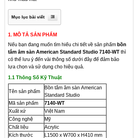
Mục lục bài viết
1. MÔ TẢ SẢN PHẨM
Nếu bạn đang muốn tìm hiểu chi tiết về sản phẩm
bồn
tắm âm sàn
American Standard Studio 7140-WT
thì
có thể lưu ý đến vài thông số dưới đây để đảm bảo
lựa chọn và sử dụng cho hiệu quả.
1.1 Thông Số Kỹ Thuật
Bồn tắm âm sàn
American
Tên sản phẩm
Standard Studio
Mã sản phẩm
7140-WT
Xuất xứ
Việt Nam
Công nghệ
Mỹ
Chất liệu
Acrylic
Kích thước
L1500 x W700 x H410 mm