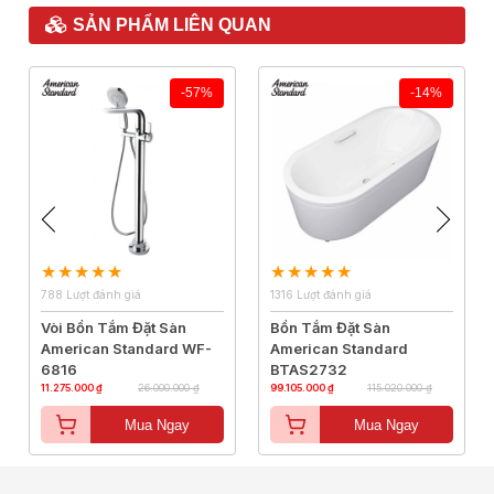
SẢN PHẨM LIÊN QUAN
-57%
-14%
788 Lượt đánh giá
1316 Lượt đánh giá
Vòi Bồn Tắm Đặt Sàn
Bồn Tắm Đặt Sàn
American Standard WF-
American Standard
6816
BTAS2732
11.275.000 ₫
26.000.000 ₫
99.105.000 ₫
115.020.000 ₫
Mua Ngay
Mua Ngay