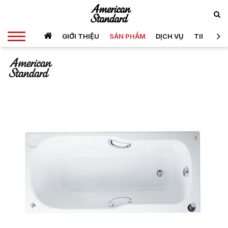
GIỚI THIỆU
SẢN PHẨM
DỊCH VỤ
TIN TỨC