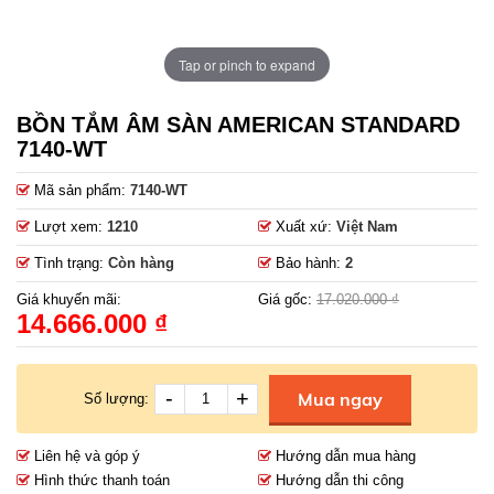
Tap or pinch to expand
BỒN TẮM ÂM SÀN AMERICAN STANDARD
7140-WT
Mã sản phẩm:
7140-WT
Lượt xem:
1210
Xuất xứ:
Việt Nam
Tình trạng:
Còn hàng
Bảo hành:
2
Giá khuyến mãi:
Giá gốc:
17.020.000 ₫
14.666.000 ₫
-
+
Mua ngay
Số lượng:
Liên hệ và góp ý
Hướng dẫn mua hàng
Hình thức thanh toán
Hướng dẫn thi công