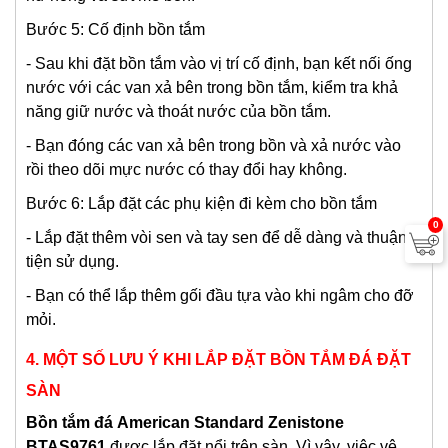
Bước 5: Cố định bồn tắm
- Sau khi đặt bồn tắm vào vị trí cố định, bạn kết nối ống
nước với các van xả bên trong bồn tắm, kiểm tra khả
năng giữ nước và thoát nước của bồn tắm.
- Bạn đóng các van xả bên trong bồn và xả nước vào
rồi theo dõi mực nước có thay đổi hay không.
Bước 6: Lắp đặt các phụ kiện đi kèm cho bồn tắm
0
- Lắp đặt thêm vòi sen và tay sen để dễ dàng và thuận
tiện sử dụng.
- Bạn có thể lắp thêm gối đầu tựa vào khi ngâm cho đỡ
mỏi.
4. MỘT SỐ LƯU Ý KHI LẮP ĐẶT BỒN TẮM ĐÁ ĐẶT
SÀN
Bồn tắm đá
American Standard Zenistone
BTAS9761
được lắp đặt nổi trên sàn. Vì vậy, việc vệ