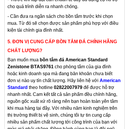
cho quá trình diễn ra nhanh chóng.
- Cần đưa ra ngân sách cho bồn tắm trước khi chọn
mua. Từ đó sẽ chọn được sản phẩm phù hợp với điều
kiện tài chính gia đình nhất.
5.
ĐƠN VỊ CUNG CẤP BỒN TẮM ĐÁ CHÍNH HÃNG
CHẤT LƯỢNG?
Bạn muốn mua
bồn tắm đá
American Standard
Zenistone BTAS9761
cho phòng tắm của gia đình
hoặc kinh doanh spa mà đang băn khoăn chưa biết
đơn vị nào uy tín chất lượng. Hãy liên hệ với
American
Standard
theo hotline
02822007979
để được hỗ trợ
nhanh nhất. Cam kết tất cả sản phẩm đều chính hãng,
nguồn gốc xuất xứ rõ ràng nên bạn hoàn toàn yên tâm
khi mua hàng tại đây. Với nhiều năm kinh nghiệm trên
thị trường thiết bị vệ sinh, chúng tôi tự tin cung cấp
nhiều sản phẩm chất lượng tới công trình của bạn với
mức giá phải chăng. Đồng hành cùng bạn là đội ngũ