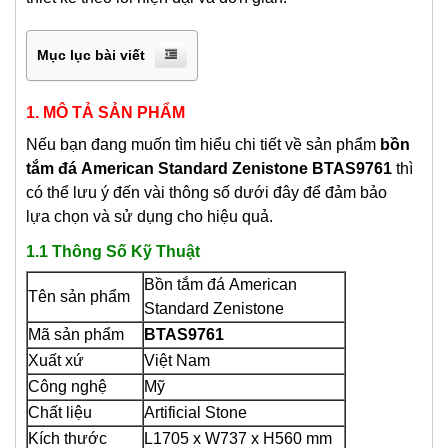
Mục lục bài viết
1. MÔ TẢ SẢN PHẨM
Nếu bạn đang muốn tìm hiểu chi tiết về sản phẩm
bồn
tắm đá
American Standard Zenistone BTAS9761
thì
có thể lưu ý đến vài thông số dưới đây để đảm bảo
lựa chọn và sử dụng cho hiệu quả.
1.1 Thông Số Kỹ Thuật
Bồn tắm đá
American
Tên sản phẩm
Standard Zenistone
Mã sản phẩm
BTAS9761
Xuất xứ
Việt Nam
Công nghệ
Mỹ
Chất liệu
Artificial Stone
Kích thước
L1705 x W737 x H560 mm