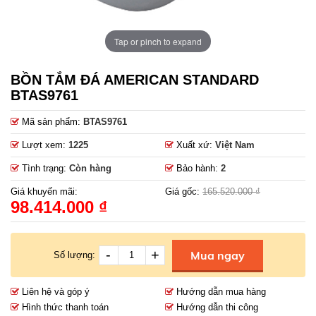
Tap or pinch to expand
BỒN TẮM ĐÁ AMERICAN STANDARD
BTAS9761
Mã sản phẩm:
BTAS9761
Lượt xem:
1225
Xuất xứ:
Việt Nam
Tình trạng:
Còn hàng
Bảo hành:
2
Giá khuyến mãi:
Giá gốc:
165.520.000 ₫
98.414.000 ₫
-
+
Mua ngay
Số lượng:
Liên hệ và góp ý
Hướng dẫn mua hàng
Hình thức thanh toán
Hướng dẫn thi công