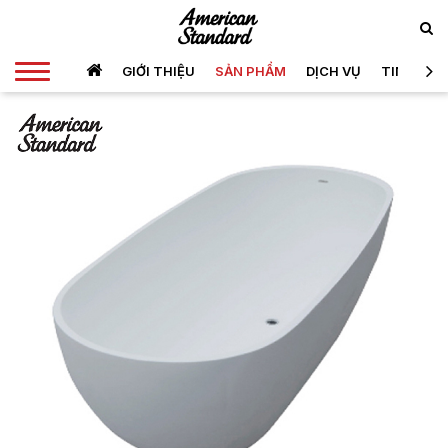
GIỚI THIỆU
SẢN PHẨM
DỊCH VỤ
TIN TỨC