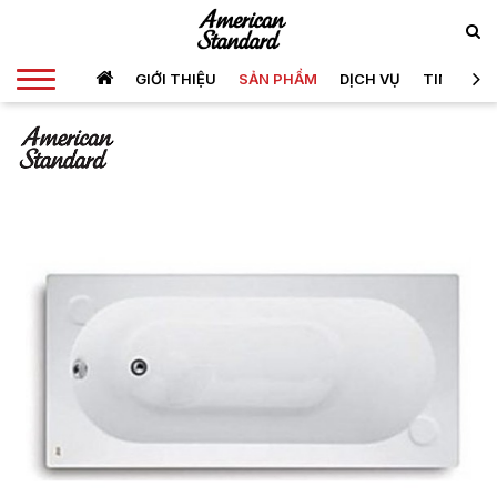
GIỚI THIỆU
SẢN PHẨM
DỊCH VỤ
TIN TỨC