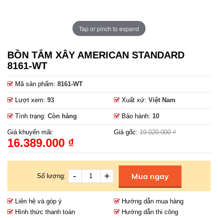
Tap or pinch to expand
BỒN TẮM XÂY AMERICAN STANDARD
8161-WT
Mã sản phẩm:
8161-WT
Lượt xem:
93
Xuất xứ:
Việt Nam
Tình trạng:
Còn hàng
Bảo hành:
10
Giá khuyến mãi:
Giá gốc:
19.020.000 ₫
16.389.000 ₫
-
+
Mua ngay
Số lượng:
Liên hệ và góp ý
Hướng dẫn mua hàng
Hình thức thanh toán
Hướng dẫn thi công