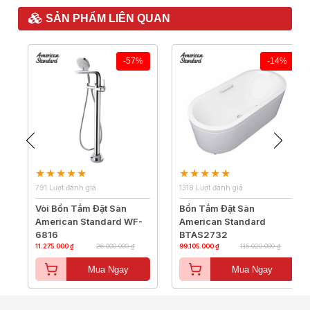
SẢN PHẨM LIÊN QUAN
-57%
-14%
791 Lượt đánh giá
1318 Lượt đánh giá
Vòi Bồn Tắm Đặt Sàn
Bồn Tắm Đặt Sàn
American Standard WF-
American Standard
6816
BTAS2732
11.275.000 ₫
26.000.000 ₫
99.105.000 ₫
115.020.000 ₫
Mua Ngay
Mua Ngay