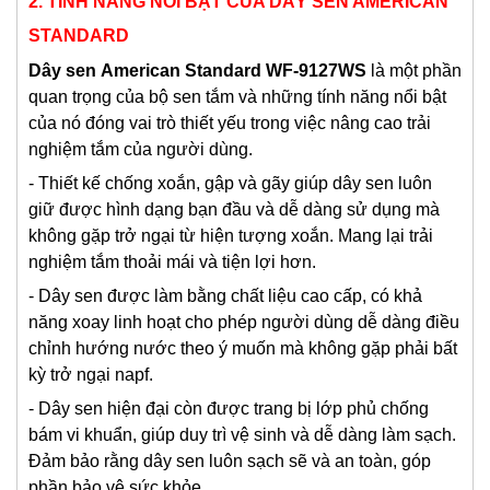
2. TÍNH NĂNG NỔI BẬT CỦA DÂY SEN AMERICAN
STANDARD
Dây sen
American Standard WF-9127WS
là một phần
quan trọng của bộ sen tắm và những tính năng nổi bật
của nó đóng vai trò thiết yếu trong việc nâng cao trải
nghiệm tắm của người dùng.
- Thiết kế chống xoắn, gập và gãy giúp dây sen luôn
giữ được hình dạng bạn đầu và dễ dàng sử dụng mà
không gặp trở ngại từ hiện tượng xoắn. Mang lại trải
nghiệm tắm thoải mái và tiện lợi hơn.
- Dây sen được làm bằng chất liệu cao cấp, có khả
năng xoay linh hoạt cho phép người dùng dễ dàng điều
chỉnh hướng nước theo ý muốn mà không gặp phải bất
kỳ trở ngại napf.
- Dây sen hiện đại còn được trang bị lớp phủ chống
bám vi khuẩn, giúp duy trì vệ sinh và dễ dàng làm sạch.
Đảm bảo rằng dây sen luôn sạch sẽ và an toàn, góp
phần bảo vệ sức khỏe.