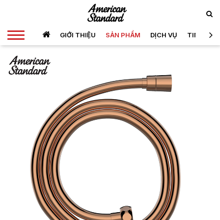
GIỚI THIỆU
SẢN PHẨM
DỊCH VỤ
TIN TỨC