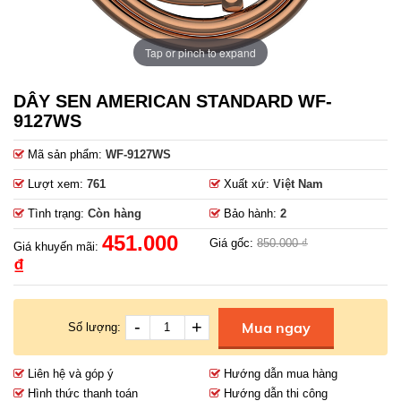
Tap or pinch to expand
DÂY SEN AMERICAN STANDARD WF-
9127WS
Mã sản phẩm:
WF-9127WS
Lượt xem:
761
Xuất xứ:
Việt Nam
Tình trạng:
Còn hàng
Bảo hành:
2
451.000
Giá gốc:
850.000 ₫
Giá khuyến mãi:
₫
-
+
Mua ngay
Số lượng:
Liên hệ và góp ý
Hướng dẫn mua hàng
Hình thức thanh toán
Hướng dẫn thi công