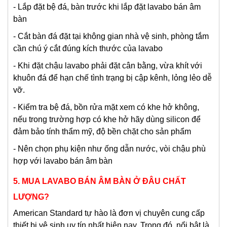
- Lắp đặt bệ đá, bàn trước khi lắp đặt lavabo bán âm
bàn
- Cắt bàn đá đặt tại không gian nhà vệ sinh, phòng tắm
cần chú ý cắt đúng kích thước của lavabo
- Khi đặt chậu lavabo phải đặt cân bằng, vừa khít với
khuôn đá để hạn chế tình trạng bị cập kênh, lỏng lẻo dễ
vỡ.
- Kiểm tra bệ đá, bồn rửa mặt xem có khe hở không,
nếu trong trường hợp có khe hở hãy dùng silicon để
đảm bảo tính thẩm mỹ, độ bền chặt cho sản phẩm
- Nên chọn phụ kiện như ống dẫn nước, vòi chậu phù
hợp với lavabo bán âm bàn
5.
MUA LAVABO BÁN ÂM BÀN Ở ĐÂU CHẤT
LƯỢNG?
American Standard tự hào là đơn vị chuyên cung cấp
thiết bị vệ sinh uy tín nhất hiện nay. Trong đó, nổi bật là