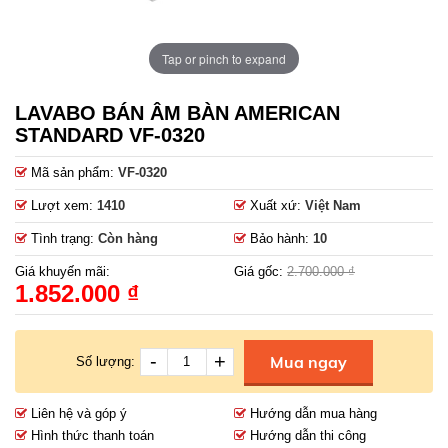
Tap or pinch to expand
LAVABO BÁN ÂM BÀN AMERICAN
STANDARD VF-0320
Mã sản phẩm:
VF-0320
Lượt xem:
1410
Xuất xứ:
Việt Nam
Tình trạng:
Còn hàng
Bảo hành:
10
Giá khuyến mãi:
Giá gốc:
2.700.000 ₫
1.852.000 ₫
-
+
Mua ngay
Số lượng:
Liên hệ và góp ý
Hướng dẫn mua hàng
Hình thức thanh toán
Hướng dẫn thi công