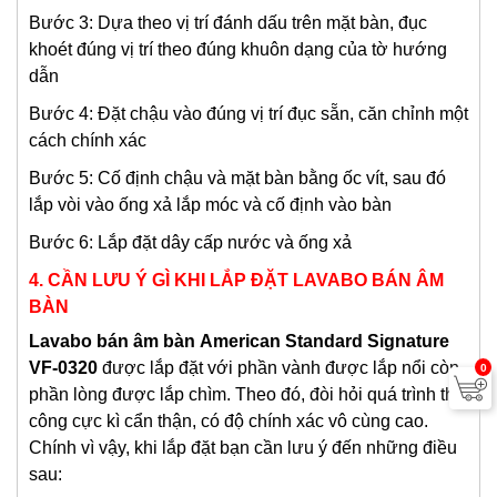
Bước 3: Dựa theo vị trí đánh dấu trên mặt bàn, đục
khoét đúng vị trí theo đúng khuôn dạng của tờ hướng
dẫn
Bước 4: Đặt chậu vào đúng vị trí đục sẵn, căn chỉnh một
cách chính xác
Bước 5: Cố định chậu và mặt bàn bằng ốc vít, sau đó
lắp vòi vào ống xả lắp móc và cố định vào bàn
Bước 6: Lắp đặt dây cấp nước và ống xả
4. CẦN LƯU Ý GÌ KHI LẮP ĐẶT LAVABO BÁN ÂM
BÀN
Lavabo bán âm bàn
American Standard Signature
VF-0320
được lắp đặt với phần vành được lắp nổi còn
0
phần lòng được lắp chìm. Theo đó, đòi hỏi quá trình thi
công cực kì cẩn thận, có độ chính xác vô cùng cao.
Chính vì vậy, khi lắp đặt bạn cần lưu ý đến những điều
sau: