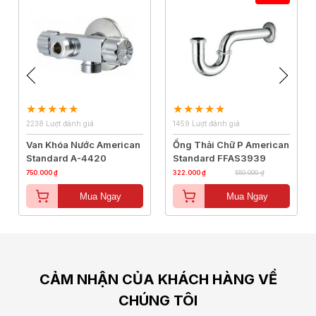
2238 Lượt đánh giá
1459 Lượt đánh giá
Van Khóa Nước American
Ống Thải Chữ P American
Standard A-4420
Standard FFAS3939
750.000 ₫
322.000 ₫
550.000 ₫
Mua Ngay
Mua Ngay
CẢM NHẬN CỦA KHÁCH HÀNG VỀ
CHÚNG TÔI