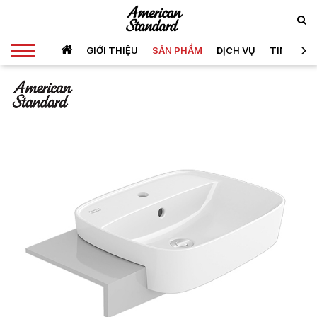
GIỚI THIỆU
SẢN PHẨM
DỊCH VỤ
TIN TỨC