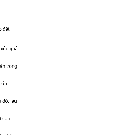
 đặt.
hiệu quả
àn trong
 bẩn
 đó, lau
t cặn