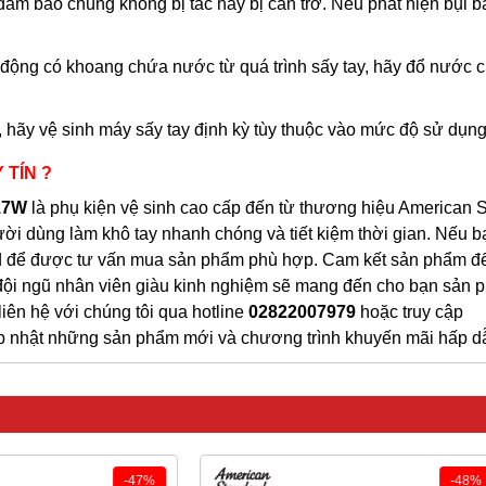
 đảm bảo chúng không bị tắc hay bị cản trở. Nếu phát hiện bụi b
động có khoang chứa nước từ quá trình sấy tay, hãy đổ nước c
, hãy vệ sinh máy sấy tay định kỳ tùy thuộc vào mức độ sử dụng
 TÍN ?
17W
là phụ kiện vệ sinh cao cấp đến từ thương hiệu American 
ời dùng làm khô tay nhanh chóng và tiết kiệm thời gian. Nếu b
ard để được tư vấn mua sản phẩm phù hợp. Cam kết sản phẩm đ
 đội ngũ nhân viên giàu kinh nghiệm sẽ mang đến cho bạn sản 
ên hệ với chúng tôi qua hotline
02822007979
hoặc truy cập
 nhật những sản phẩm mới và chương trình khuyến mãi hấp d
-48%