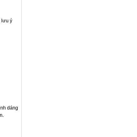
ể lưu ý
ình dáng
n.