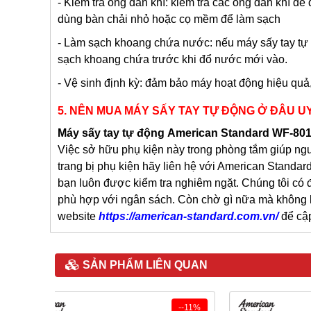
- Kiểm tra ống dẫn khí: kiểm tra các ống dẫn khí để
dùng bàn chải nhỏ hoặc cọ mềm để làm sạch
- Làm sạch khoang chứa nước: nếu máy sấy tay tự 
sạch khoang chứa trước khi đổ nước mới vào.
- Vệ sinh định kỳ: đảm bảo máy hoạt động hiệu quả
5.
NÊN MUA MÁY SẤY TAY TỰ ĐỘNG Ở ĐÂU UY
Máy sấy tay tự động
American Standard
WF-80
Việc sở hữu phụ kiện này trong phòng tắm giúp ngư
trang bị phụ kiện hãy liên hệ với American Stand
bạn luôn được kiểm tra nghiêm ngặt. Chúng tôi có
phù hợp với ngân sách. Còn chờ gì nữa mà không li
website
https://american-standard.com.vn/
để cập
SẢN PHẨM LIÊN QUAN
--11%
-47%