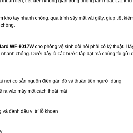
à thuận tiện, tiết kiệm không gian trong phòng tắm hoặc các khu
 khô tay nhanh chóng, quá trình sấy mất vài giây, giúp tiết kiệm
 chóng.
dard
WF-8017W
cho phòng vệ sinh đòi hỏi phải có kỹ thuật. Hã
a nhanh chóng. Dưới đây là các bước lắp đặt mà chúng tôi gửi 
 tại nơi có sẵn nguồn điện gần đó và thuận tiện người dùng
thể ra vào máy một cách thoải mái
và đánh dấu vị trí lỗ khoan
ấy