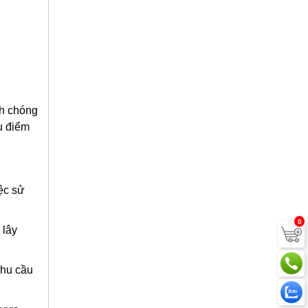
nh chóng
u điểm
iệc sử
0
 lây
nhu cầu