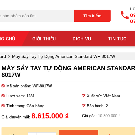
HO
0
Tìm kiếm
0
NG CHỦ
GIỚI THIỆU
DỊCH VỤ
TIN TỨC
ard
Máy Sấy Tay Tự Động American Standard WF-8017W
MÁY SẤY TAY TỰ ĐỘNG AMERICAN STANDAR
8017W
Mã sản phẩm:
WF-8017W
Lượt xem:
1281
Xuất xứ:
Việt Nam
Tình trạng:
Còn hàng
Bảo hành:
2
8.615.000 ₫
Giá gốc:
10.300.000 ₫
Giá khuyến mãi: