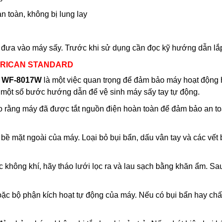
n toàn, không bị lung lay
h đưa vào máy sấy. Trước khi sử dụng cần đọc kỹ hướng dẫn lắp
MERICAN STANDARD
WF-8017W
là một việc quan trọng để đảm bảo máy hoạt động 
à một số bước hướng dẫn để vệ sinh máy sấy tay tự động.
bảo rằng máy đã được tắt nguồn điện hoàn toàn để đảm bảo an to
bề mặt ngoài của máy. Loại bỏ bụi bẩn, dấu vân tay và các vết
ọc không khí, hãy tháo lưới lọc ra và lau sạch bằng khăn ẩm. Sau
hoặc bộ phận kích hoạt tự động của máy. Nếu có bụi bẩn hay chấ