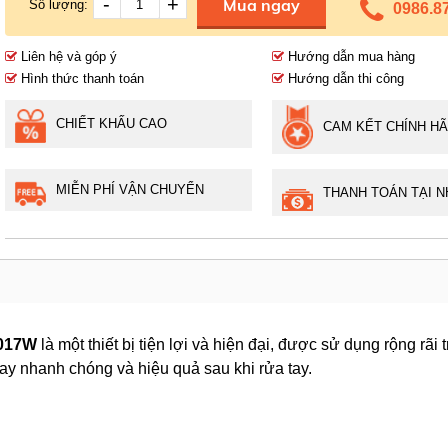
-
+
Mua ngay
Số lượng:
0986.8
Liên hệ và góp ý
Hướng dẫn mua hàng
Hình thức thanh toán
Hướng dẫn thi công
CHIẾT KHẤU CAO
CAM KẾT CHÍNH H
MIỄN PHÍ VẬN CHUYỂN
THANH TOÁN TẠI N
8017W
là một thiết bị tiện lợi và hiện đại, được sử dụng rộng rãi 
ay nhanh chóng và hiệu quả sau khi rửa tay.