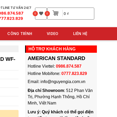
TLINE TƯ VẤN 24/7
986.874.587
0 ₫
0
0
777.823.829
CÔNG TRÌNH
VIDEO
LIÊN HỆ
HỖ TRỢ KHÁCH HÀNG
AMERICAN STANDARD
D WF-
Hotline Viettel:
0986.874.587
Hotline Mobifone:
0777.823.829
Email: info@nguyengia.com.vn
Địa chỉ Showroom
: 512 Phan Văn
Trị, Phường Hạnh Thông, Hồ Chí
Minh, Việt Nam
Lưu ý: Quý khách có thể gọi điện