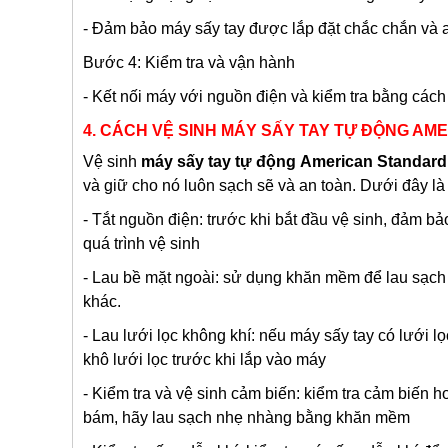
- Đảm bảo máy sấy tay được lắp đặt chắc chắn và a
Bước 4: Kiểm tra và vận hành
- Kết nối máy với nguồn điện và kiểm tra bằng các
4. CÁCH VỆ SINH MÁY SẤY TAY TỰ ĐỘNG A
Vệ sinh
máy sấy tay tự động
American Standard
và giữ cho nó luôn sạch sẽ và an toàn. Dưới đây l
- Tắt nguồn điện: trước khi bắt đầu vệ sinh, đảm 
quá trình vệ sinh
- Lau bề mặt ngoài: sử dụng khăn mềm để lau sạch 
khác.
- Lau lưới lọc không khí: nếu máy sấy tay có lưới l
khô lưới lọc trước khi lắp vào máy
- Kiểm tra và vệ sinh cảm biến: kiểm tra cảm biến 
bám, hãy lau sạch nhẹ nhàng bằng khăn mềm