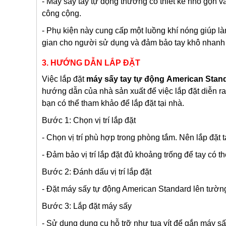
- Máy sấy tay tự động thường có thiết kế nhỏ gọn v
công cộng.
- Phụ kiện này cung cấp một luồng khí nóng giúp làm
gian cho người sử dụng và đảm bảo tay khô nhanh
3. HƯỚNG DẪN LẮP ĐẶT
Việc lắp đặt
máy sấy tay tự động
American Stan
hướng dẫn của nhà sản xuất để việc lắp đặt diễn r
bạn có thể tham khảo để lắp đặt tại nhà.
Bước 1: Chọn vị trí lắp đặt
- Chọn vị trí phù hợp trong phòng tắm. Nên lắp đặt
- Đảm bảo vị trí lắp đặt đủ khoảng trống để tay có 
Bước 2: Đánh dấu vị trí lắp đặt
- Đặt máy sấy tự động American Standard lên tường 
Bước 3: Lắp đặt máy sấy
- Sử dụng dụng cụ hỗ trỡ như tua vít để gắn máy s