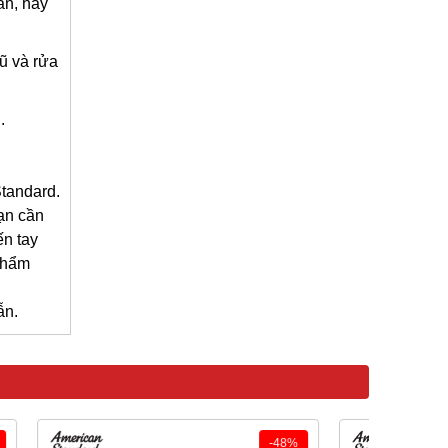
ẩn, hãy
ũ và rửa
.
Standard.
ạn cần
ến tay
phẩm
ẫn.
-48%
-50%