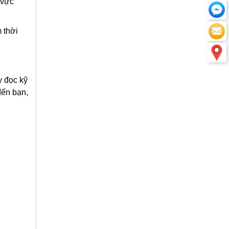
 vực
 thời
y đọc kỹ
đến bạn,