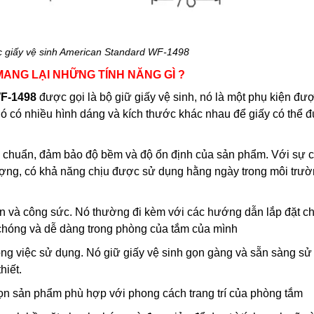
c giấy vệ sinh American Standard WF-1498
MANG LẠI NHỮNG TÍNH NĂNG GÌ ?
F-1498
được gọi là bộ giữ giấy vệ sinh, nó là một phụ kiện đư
 Nó có nhiều hình dáng và kích thước khác nhau để giấy có thể 
iêu chuẩn, đảm bảo độ bềm và độ ổn định của sản phẩm. Với sự c
 lượng, có khả năng chịu được sử dụng hằng ngày trong môi trư
gian và công sức. Nó thường đi kèm với các hướng dẫn lắp đặt chi
h chóng và dễ dàng trong phòng của tắm của mình
rong việc sử dụng. Nó giữ giấy vệ sinh gọn gàng và sẵn sàng sử
hiết.
họn sản phẩm phù hợp với phong cách trang trí của phòng tắm