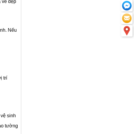
à vẻ đẹp
ình. Nếu
 trí
 vệ sinh
ào tường