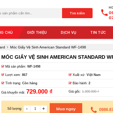
HO
0
Tìm kiếm
0
NG CHỦ
GIỚI THIỆU
DỊCH VỤ
TIN TỨC
ard
Móc Giấy Vệ Sinh American Standard WF-1498
MÓC GIẤY VỆ SINH AMERICAN STANDARD WF
Mã sản phẩm:
WF-1498
Lượt xem:
867
Xuất xứ:
Việt Nam
Tình trạng:
Còn hàng
Bảo hành:
2
729.000 ₫
Giá gốc:
1.300.000 ₫
Giá khuyến mãi:
-
+
Mua ngay
Số lượng:
0986.8