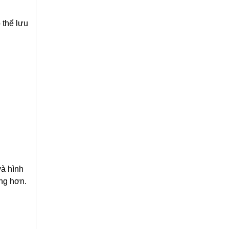
ó thể lưu
và hình
ng hơn.