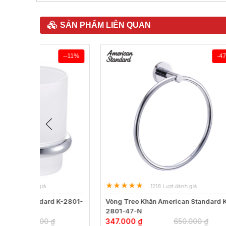
SẢN PHẨM LIÊN QUAN
--11%
-47%
1218 Lượt đánh giá
 K-2801-
Vòng Treo Khăn American Standard K-
Thanh 
2801-47-N
2801-4
347.000 ₫
650.000 ₫
417.00