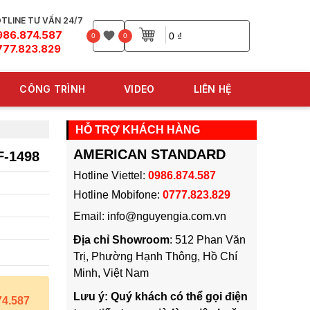
TLINE TƯ VẤN 24/7
986.874.587
0 ₫
0
0
777.823.829
CÔNG TRÌNH
VIDEO
LIÊN HỆ
HỖ TRỢ KHÁCH HÀNG
AMERICAN STANDARD
-1498
Hotline Viettel:
0986.874.587
Hotline Mobifone:
0777.823.829
Email: info@nguyengia.com.vn
Địa chỉ Showroom
: 512 Phan Văn
Trị, Phường Hạnh Thông, Hồ Chí
Minh, Việt Nam
Lưu ý: Quý khách có thể gọi điện
74.587