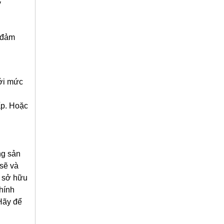
y
ể đảm
ới mức
ấp. Hoặc
ng sản
 sẽ và
u sở hữu
hính
Hãy để