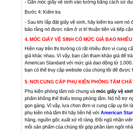
- Gắn móc giấy vệ sinh vào tường bằng cách sử dụng
Bước 4: Kiểm tra
- Sau khi lắp đặt giấy vệ sinh, hãy kiểm tra xem nó
bảo rằng nó được năm ở vị trí thuận tiện và tiếp cậ
4. MÓC GIẤY VỆ SINH CÓ MỨC GIÁ BAO NHIÊU
Hiện nay trên thị trường có rất nhiều đơn vị cung c
giá khác nhau. Vì vậy, bạn cần tham khảo giá để t
American Standard với mức giá dao dộng từ 1.000.
bạn có thể truy cập website của chúng tôi để được 
5. NƠI CUNG CẤP PHỤ KIỆN PHÒNG TẮM CH
Phụ kiện phòng tắm nói chung và
móc giấy vệ sin
phẩm không thể thiếu trong phòng tắm. Nó hỗ trợ n
gọn gàng. Vì vậy, lựa chọn đơn vị cung cấp uy tí
phụ kiện nhà tắm thì hãy liên hệ với
American Sta
hãng, nguồn gốc xuất xứ rõ ràng. Đội ngũ nhân vi
mỗi sản phẩm của chúng tôi góp phần làm ngôi nhà 