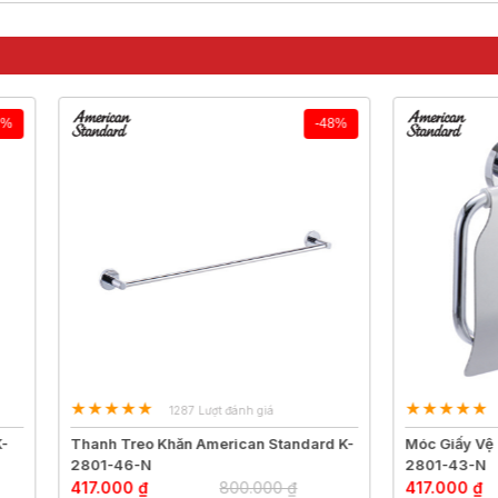
-48%
1287 Lượt đánh giá
2743 Lượt đánh giá
Treo Khăn American Standard K-
Móc Giấy Vệ Sinh American St
6-N
2801-43-N
0 ₫
800.000 ₫
417.000 ₫
800.000