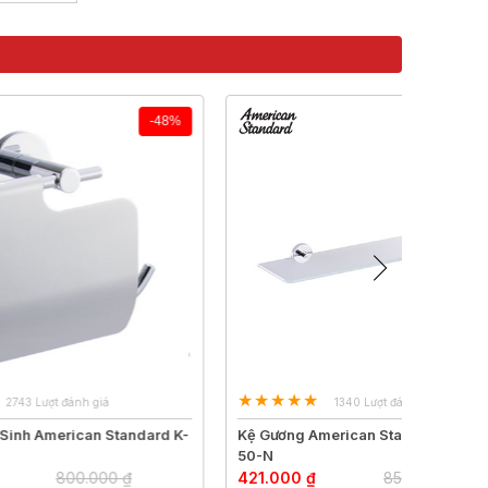
-48%
-50%
1340 Lượt đánh giá
andard K-
Kệ Gương American Standard K-2801-
Phễu 
50-N
8201
 ₫
421.000 ₫
850.000 ₫
528.