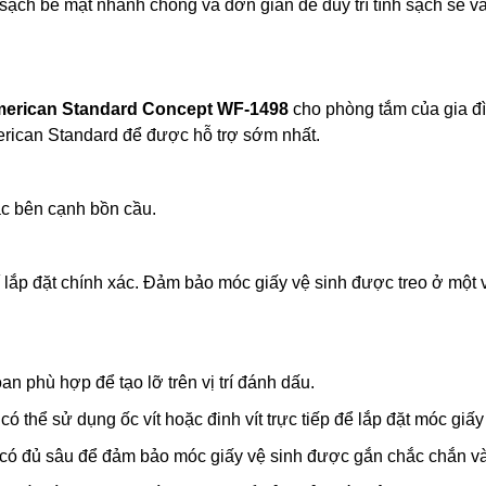
au sạch bề mặt nhanh chóng và đơn giản để duy trì tính sạch sẽ v
erican Standard Concept WF-1498
cho phòng tắm của gia đ
merican Standard để được hỗ trợ sớm nhất.
oặc bên cạnh bồn cầu.
 lắp đặt chính xác. Đảm bảo móc giấy vệ sinh được treo ở một vị
n phù hợp để tạo lỡ trên vị trí đánh dấu.
ó thể sử dụng ốc vít hoặc đinh vít trực tiếp để lắp đặt móc giấy
 có đủ sâu để đảm bảo móc giấy vệ sinh được gắn chắc chắn v