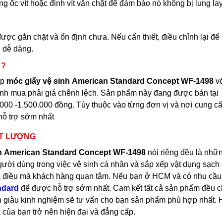
 ốc vít hoặc đinh vít vặn chặt để đảm bảo nó không bị lung la
 được gắn chặt và ổn định chưa. Nếu cấn thiết, điều chỉnh lại đ
n dễ dàng.
 ?
ấp
móc giấy vệ sinh
American Standard Concept WF-1498
v
ránh mua phải giá chênh lệch. Sản phẩm này đang được bán tại
000 -1.500.000 đồng. Tùy thuộc vào từng đơn vị và nơi cung c
hỗ trợ sớm nhất
ẤT LƯỢNG
h
American Standard Concept WF-1498
nói riêng đều là nhữ
gười dùng trong việc vệ sinh cá nhân và sắp xếp vật dụng sạch
n là điều mà khách hàng quan tâm. Nếu bạn ở HCM và có nhu cầ
ndard
để được hỗ trợ sớm nhất. Cam kết tất cả sản phẩm đều c
ên giàu kinh nghiệm sẽ tư vấn cho bạn sản phẩm phù hợp nhất. 
của bạn trở nên hiện đại và đẳng cấp.