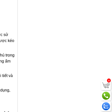
ợc sử
được kéo
hú trọng
ờng ẩm
 tiết và
0
 dụng,