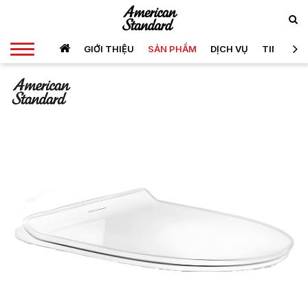
GIỚI THIỆU
SẢN PHẨM
DỊCH VỤ
TIN TỨC