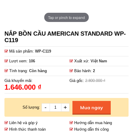
Tap or pinch to expand
NẮP BỒN CẦU AMERICAN STANDARD WP-
C119
Mã sản phẩm:
WP-C119
Lượt xem:
106
Xuất xứ:
Việt Nam
Tình trạng:
Còn hàng
Bảo hành:
2
Giá khuyến mãi:
Giá gốc:
2.800.000 ₫
1.646.000 ₫
-
+
Mua ngay
Số lượng:
Liên hệ và góp ý
Hướng dẫn mua hàng
Hình thức thanh toán
Hướng dẫn thi công