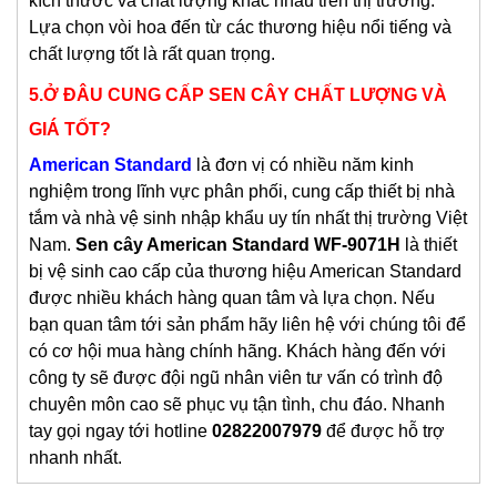
kích thước và chất lượng khác nhau trên thị trường.
Lựa chọn vòi hoa đến từ các thương hiệu nổi tiếng và
chất lượng tốt là rất quan trọng.
5.Ở ĐÂU CUNG CẤP SEN CÂY CHẤT LƯỢNG VÀ
GIÁ TỐT?
American Standard
là đơn vị có nhiều năm kinh
nghiệm trong lĩnh vực phân phối, cung cấp thiết bị nhà
tắm và nhà vệ sinh nhập khẩu uy tín nhất thị trường Việt
Nam.
S
en cây
American Standard WF-9071H
là thiết
bị vệ sinh cao cấp của thương hiệu American Standard
được nhiều khách hàng quan tâm và lựa chọn. Nếu
bạn quan tâm tới sản phẩm hãy liên hệ với chúng tôi để
có cơ hội mua hàng chính hãng. Khách hàng đến với
công ty sẽ được đội ngũ nhân viên tư vấn có trình độ
chuyên môn cao sẽ phục vụ tận tình, chu đáo. Nhanh
tay gọi ngay tới hotline
02822007979
để được hỗ trợ
nhanh nhất.