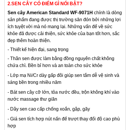
2.SEN CÂY CÓ ĐIỂM GÌ NỔI BẬT?
S
en cây
American Standard WF-9071H
chính là dòng
sản phẩm đang được thị trường săn đón bởi những lợi
ích tuyệt vời mà nó mang lại. Những vấn để về sức
khỏe đã được cải thiện, sức khỏe của bạn tốt hơn, sắc
đẹp thêm hoàn thiện.
- Thiết kế hiện đại, sang trọng
- Thân sen được làm bằng đồng nguyên chất không
chứa chì. Bền bỉ hơn và an toàn cho sức khỏe
- Lớp mạ Ni/Cr dày gấp đôi giúp sen tắm dễ vệ sinh và
sáng bền trong nhiều năm
- Bát sen cây cỡ lớn, tỏa nước đều, trộn không khí vào
nước massage thư giãn
- Dây sen cao cấp chống xoắn, gập, gãy
- Giá sen tích hợp nút nấn để trượt thay đổi độ cao phù
hợp