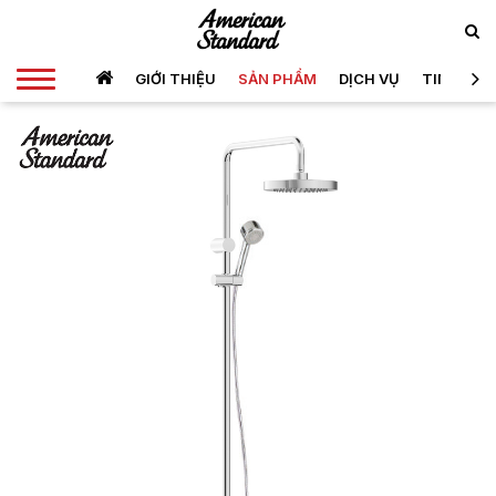
GIỚI THIỆU
SẢN PHẨM
DỊCH VỤ
TIN TỨC