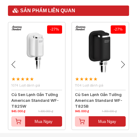
SẢN PHẨM LIÊN QUAN
-27%
-27%
1074 Lượt đánh giá
1104 Lượt đánh giá
Củ Sen Lạnh Gắn Tường
Củ Sen Lạnh Gắn Tường
American Standard WF-
American Standard WF-
T825W
T825B
945.000 ₫
1.300.000 ₫
945.000 ₫
1.300.000 ₫
Mua Ngay
Mua Ngay