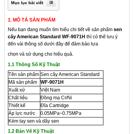
Mục lục bài viết
1. MÔ TẢ SẢN PHẨM
Nếu bạn đang muốn tìm hiểu chi tiết về sản phẩm
s
en
cây
American Standard WF-9071H
thì có thể lưu ý
đến vài thông số dưới đây để đảm bảo lựa
chọn và sử dụng cho hiệu quả.
1.1 Thông Số Kỹ Thuật
Tên sản phẩm
Sen cây American Standard
Mã sản phẩm
WF-9071H
Xuất xứ
Việt Nam
Chất liệu
Đồng mạ Cr/Ni
Thiết kế
Đĩa Cartridge
Áp lực nước
0.05MPa~0.75MPa
Kèm tay sen và dây sen
1.2 Bản Vẽ Kỹ Thuật