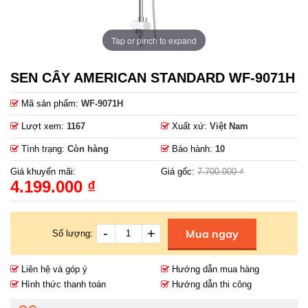
Tap or pinch to expand
SEN CÂY AMERICAN STANDARD WF-9071H
Mã sản phẩm:
WF-9071H
Lượt xem:
1167
Xuất xứ:
Việt Nam
Tình trạng:
Còn hàng
Bảo hành:
10
Giá khuyến mãi:
Giá gốc:
7.700.000 ₫
4.199.000 ₫
-
+
Mua ngay
Số lượng:
Liên hệ và góp ý
Hướng dẫn mua hàng
Hình thức thanh toán
Hướng dẫn thi công