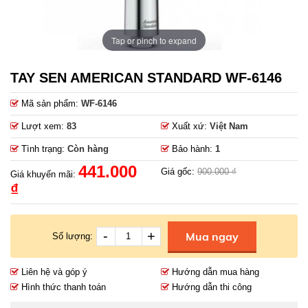
Tap or pinch to expand
TAY SEN AMERICAN STANDARD WF-6146
Mã sản phẩm:
WF-6146
Lượt xem:
83
Xuất xứ:
Việt Nam
Tình trạng:
Còn hàng
Bảo hành:
1
441.000
Giá gốc:
900.000 ₫
Giá khuyến mãi:
₫
-
+
Mua ngay
Số lượng:
Liên hệ và góp ý
Hướng dẫn mua hàng
Hình thức thanh toán
Hướng dẫn thi công