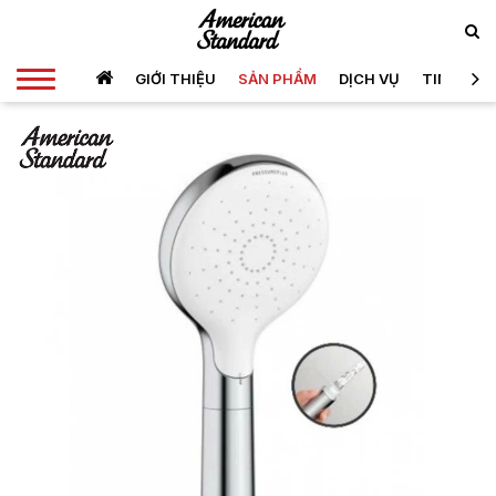
GIỚI THIỆU
SẢN PHẨM
DỊCH VỤ
TIN TỨC