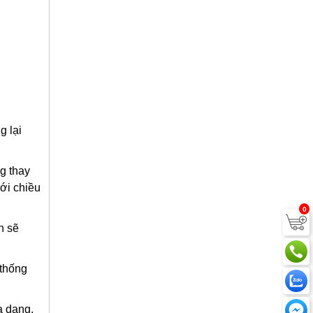
g lại
g thay
với chiều
0
n sẽ
 thống
a dạng,