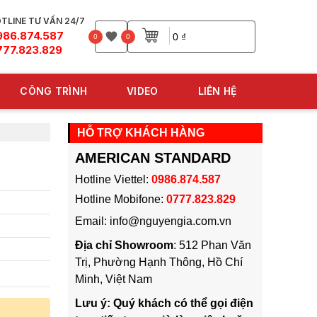
TLINE TƯ VẤN 24/7
986.874.587
0 ₫
0
0
777.823.829
CÔNG TRÌNH
VIDEO
LIÊN HỆ
HỖ TRỢ KHÁCH HÀNG
AMERICAN STANDARD
Hotline Viettel:
0986.874.587
Hotline Mobifone:
0777.823.829
Email: info@nguyengia.com.vn
Địa chỉ Showroom
: 512 Phan Văn
Trị, Phường Hạnh Thông, Hồ Chí
Minh, Việt Nam
Lưu ý: Quý khách có thể gọi điện