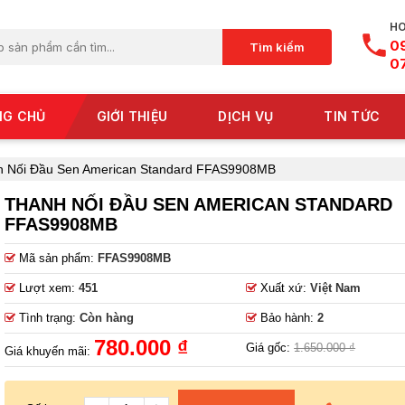
HO
0
Tìm kiếm
0
NG CHỦ
GIỚI THIỆU
DỊCH VỤ
TIN TỨC
h Nối Đầu Sen American Standard FFAS9908MB
THANH NỐI ĐẦU SEN AMERICAN STANDARD
FFAS9908MB
Mã sản phẩm:
FFAS9908MB
Lượt xem:
451
Xuất xứ:
Việt Nam
Tình trạng:
Còn hàng
Bảo hành:
2
780.000 ₫
Giá gốc:
1.650.000 ₫
Giá khuyến mãi: