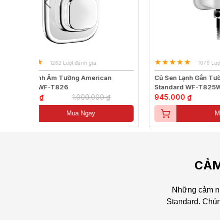
1076 Lượt đánh giá
can
Củ Sen Lạnh Gắn Tường American
Củ Se
Standard WF-T825W
Stand
0 ₫
945.000 ₫
1.300.000 ₫
945.
Mua Ngay
CẢM
Những cảm nh
Standard.
Chún