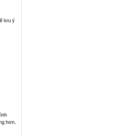
hể lưu ý
hình
ng hơn.