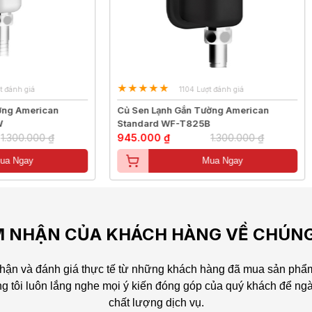
1104 Lượt đánh giá
1293 Lượt đánh giá
n Lạnh Gắn Tường American
Củ Sen Lạnh Gắn Tường Ame
ard WF-T825B
Standard WF-T825
000 ₫
1.300.000 ₫
697.000 ₫
900.00
Mua Ngay
Mua Ngay
 NHẬN CỦA KHÁCH HÀNG VỀ CHÚNG
ận và đánh giá thực tế từ những khách hàng đã mua sản phẩm
g tôi luôn lắng nghe mọi ý kiến đóng góp của quý khách để ng
chất lượng dịch vụ.