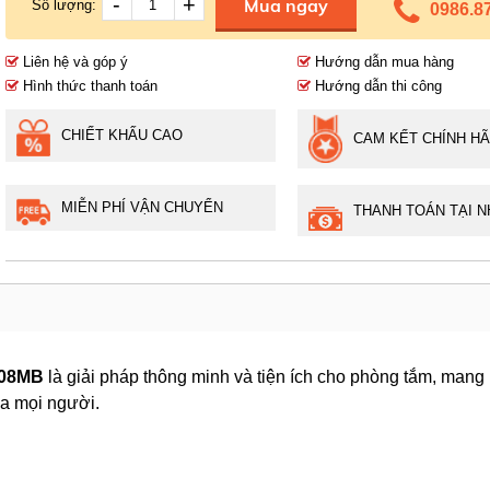
-
+
Mua ngay
Số lượng:
0986.8
Liên hệ và góp ý
Hướng dẫn mua hàng
Hình thức thanh toán
Hướng dẫn thi công
CHIẾT KHẤU CAO
CAM KẾT CHÍNH H
MIỄN PHÍ VẬN CHUYỂN
THANH TOÁN TẠI N
908MB
là giải pháp thông minh và tiện ích cho phòng tắm, mang 
ủa mọi người.