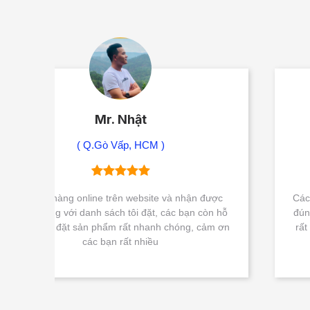
Mr. Khôi
( Q. Bình Thạnh - HCM )
 được
Các bạn tư vấn rất tận tâm với khách hàng, tư vấ
còn hỗ
đúng sản phẩm đáp ứng nhu cầu sử dụng của tôi
cảm ơn
rất hài lòng với các bạn. Cảm ơn Nguyễn Gia Sài
Gòn rất nhiều