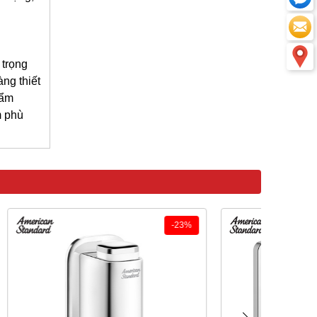
 trọng
ng thiết
hẩm
m phù
-23%
-35%