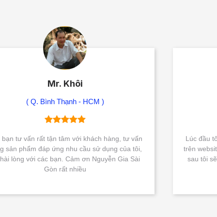
Mr. Kiên
( Tây Ninh )
n
Lúc đầu tôi còn phân vân, nhưng sau khi đặt hàng
,
trên website và nhận được hàng tôi rất hài lòng, lần
sau tôi sẽ tiếp tục liên hệ với các bạn để đặt mua
sản phẩm thiết bị vệ sinh.