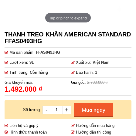
Tap or pinch to expand
THANH TREO KHĂN AMERICAN STANDARD
FFAS0493HG
Mã sản phẩm:
FFAS0493HG
Lượt xem:
91
Xuất xứ:
Việt Nam
Tình trạng:
Còn hàng
Bảo hành:
1
Giá khuyến mãi:
Giá gốc:
2.700.000 ₫
1.492.000 ₫
-
+
Mua ngay
Số lượng:
Liên hệ và góp ý
Hướng dẫn mua hàng
Hình thức thanh toán
Hướng dẫn thi công