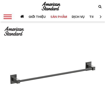
GIỚI THIỆU
SẢN PHẨM
DỊCH VỤ
TIN TỨC