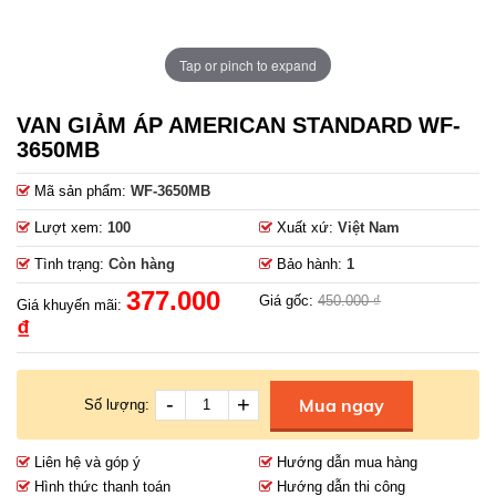
Tap or pinch to expand
VAN GIẢM ÁP AMERICAN STANDARD WF-
3650MB
Mã sản phẩm:
WF-3650MB
Lượt xem:
100
Xuất xứ:
Việt Nam
Tình trạng:
Còn hàng
Bảo hành:
1
377.000
Giá gốc:
450.000 ₫
Giá khuyến mãi:
₫
-
+
Mua ngay
Số lượng:
Liên hệ và góp ý
Hướng dẫn mua hàng
Hình thức thanh toán
Hướng dẫn thi công