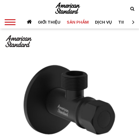
GIỚI THIỆU
SẢN PHẨM
DỊCH VỤ
TIN TỨC