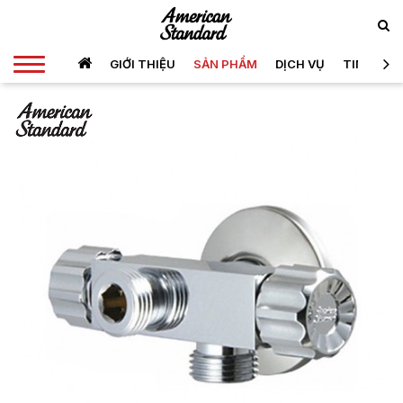
GIỚI THIỆU
SẢN PHẨM
DỊCH VỤ
TIN TỨC