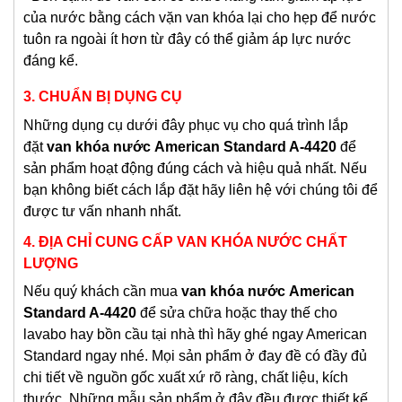
của nước bằng cách vặn van khóa lại cho hẹp để nước
tuôn ra ngoài ít hơn từ đây có thể giảm áp lực nước
đáng kể.
3. CHUẨN BỊ DỤNG CỤ
Những dụng cụ dưới đây phục vụ cho quá trình lắp
đặt
van khóa nước
American Standard A-4420
để
sản phẩm hoạt động đúng cách và hiệu quả nhất. Nếu
bạn không biết cách lắp đặt hãy liên hệ với chúng tôi để
được tư vấn nhanh nhất.
4. ĐỊA CHỈ CUNG CẤP VAN KHÓA NƯỚC CHẤT
LƯỢNG
Nếu quý khách cần mua
van khóa nước
American
Standard A-4420
để sửa chữa hoặc thay thế cho
lavabo hay bồn cầu tại nhà thì hãy ghé ngay American
Standard ngay nhé. Mọi sản phẩm ở đay đề có đầy đủ
chi tiết về nguồn gốc xuất xứ rõ ràng, chất liệu, kích
thước. Những mẫu sản phẩm ở đây đều được thiết kế