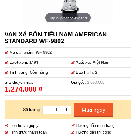
Tap or pinch to expand
VAN XẢ BỒN TIỂU NAM AMERICAN
STANDARD WF-9802
Mã sản phẩm:
WF-9802
Lượt xem:
1494
Xuất xứ:
Việt Nam
Tình trạng:
Còn hàng
Bảo hành:
2
Giá khuyến mãi:
Giá gốc:
1.650.000 ₫
1.274.000 ₫
-
+
Mua ngay
Số lượng:
Liên hệ và góp ý
Hướng dẫn mua hàng
Hình thức thanh toán
Hướng dẫn thi công