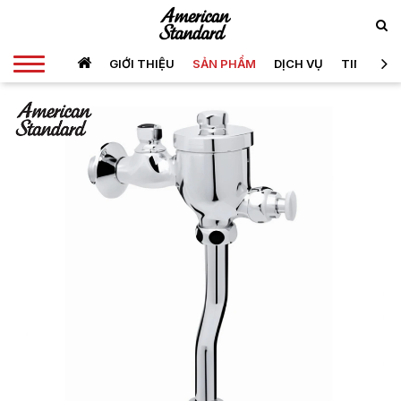
GIỚI THIỆU
SẢN PHẨM
DỊCH VỤ
TIN TỨC