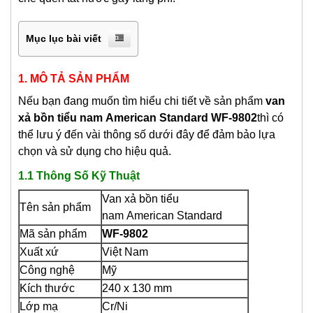
Mục lục bài viết
1. MÔ TẢ SẢN PHẨM
Nếu bạn đang muốn tìm hiểu chi tiết về sản phẩm
van
xả bồn tiểu nam
American Standard WF-9802
thì có
thể lưu ý đến vài thông số dưới đây để đảm bảo lựa
chọn và sử dụng cho hiệu quả.
1.1 Thông Số Kỹ Thuật
Van xả bồn tiểu
Tên sản phẩm
nam
American Standard
Mã sản phẩm
WF-9802
Xuất xứ
Việt Nam
Công nghệ
Mỹ
Kích thước
240 x 130 mm
Lớp mạ
Cr/Ni