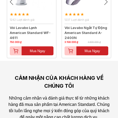
1242 Lượt đánh giá
1237 Lượt đánh giá
Vòi Lavabo Lạnh
Vòi Lavabo Ngắt Tự Động
American Standard WF-
American Standard A-
4611
2400N
750.000 ₫
3.158.000 ₫
3.600.000 ₫
Mua Ngay
Mua Ngay
CẢM NHẬN CỦA KHÁCH HÀNG VỀ
CHÚNG TÔI
Những cảm nhận và đánh giá thực tế từ những khách
hàng đã mua sản phẩm tại American Standard.
Chúng
tôi luôn lắng nghe mọi ý kiến đóng góp của quý khách
để ngày một nâng cao chất lượng dịch vụ.