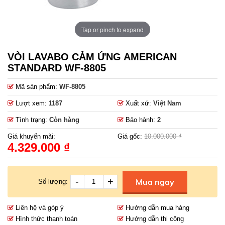
Tap or pinch to expand
VÒI LAVABO CẢM ỨNG AMERICAN
STANDARD WF-8805
Mã sản phẩm:
WF-8805
Lượt xem:
1187
Xuất xứ:
Việt Nam
Tình trạng:
Còn hàng
Bảo hành:
2
Giá khuyến mãi:
Giá gốc:
10.000.000 ₫
4.329.000 ₫
-
+
Mua ngay
Số lượng:
Liên hệ và góp ý
Hướng dẫn mua hàng
Hình thức thanh toán
Hướng dẫn thi công