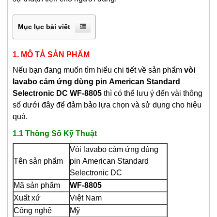
Mục lục bài viết
1. MÔ TẢ SẢN PHẨM
Nếu bạn đang muốn tìm hiểu chi tiết về sản phẩm
vòi
lavabo c
ảm ứng dùng pin
American Standard
Selectronic DC WF-8805
thì có thể lưu ý đến vài thông
số dưới đây để đảm bảo lựa chọn và sử dụng cho hiệu
quả.
1.1 Thông Số Kỹ Thuật
V
òi lavabo cảm ứng dùng
Tên sản phẩm
pin American Standard
Selectronic DC
Mã sản phẩm
WF-8805
Xuất xứ
Việt Nam
Công nghệ
Mỹ