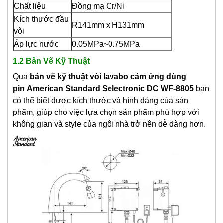
Chất liệu
Đồng mạ Cr/Ni
Kích thước đầu
R141mm x H131mm
vòi
Áp lực nước
0.05MPa~0.75MPa
1.2 Bản Vẽ Kỹ Thuật
Qua
bản vẽ kỹ thuật vòi lavabo c
ảm ứng dùng
pin
American Standard Selectronic DC WF-8805
bạn
có thể biết được kích thước và hình dáng của sản
phẩm, giúp cho việc lựa chọn sản phẩm phù hợp với
không gian và style của ngôi nhà trở nên dễ dàng hơn.