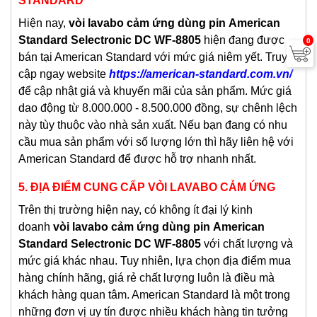
STANDARD
Hiện nay,
vòi lavabo c
ảm ứng dùng pin
American
Standard Selectronic DC WF-8805
hiện đang được
0
bán tại American Standard với mức giá niêm yết. Truy
cập ngay website
https://american-standard.com.vn/
để cập nhật giá và khuyến mãi của sản phẩm. Mức giá
dao động từ 8.000.000 - 8.500.000 đồng, sự chênh lệch
này tùy thuộc vào nhà sản xuất. Nếu bạn đang có nhu
cầu mua sản phẩm với số lượng lớn thì hãy liên hệ với
American Standard để được hỗ trợ nhanh nhất.
5.
ĐỊA ĐIỂM CUNG CẤP VÒI LAVABO CẢM ỨNG
Trên thị trường hiện nay, có không ít đại lý kinh
doanh
vòi lavabo c
ảm ứng dùng pin
American
Standard Selectronic DC WF-8805
với chất lượng và
mức giá khác nhau. Tuy nhiên, lựa chọn địa điểm mua
hàng chính hãng, giá rẻ chất lượng luôn là điều mà
khách hàng quan tâm. American Standard là một trong
những đơn vị uy tín được nhiều khách hàng tin tưởng