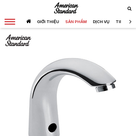
GIỚI THIỆU
SẢN PHẨM
DỊCH VỤ
TIN TỨC