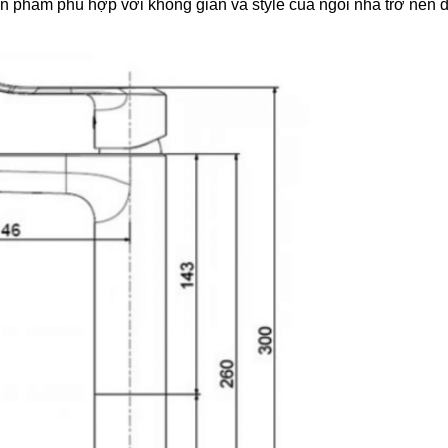
n phẩm phù hợp với không gian và style của ngôi nhà trở nên 