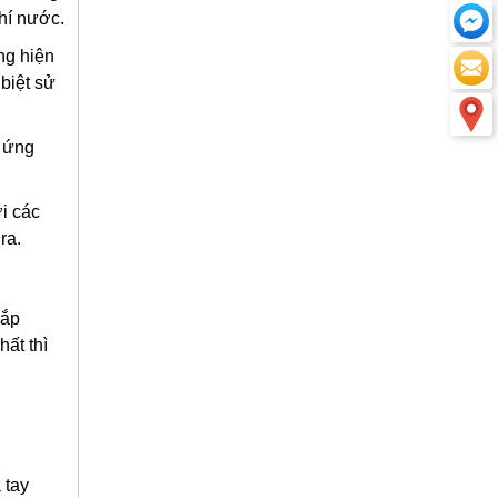
hí nước.
ng hiện
biệt sử
p ứng
i các
ra.
lắp
hất thì
 tay