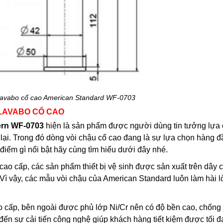
i lavabo cổ cao American Standard WF-0703
 LAVABO CỔ CAO
ern WF-0703
hiện là sản phẩm được người dùng tin tưởng lựa
i. Trong đó dòng vòi chậu cổ cao đang là sự lựa chọn hàng đ
iểm gì nổi bật hãy cùng tìm hiểu dưới đây nhé.
 cao cấp, các sản phẩm thiết bị vệ sinh được sản xuất trên dây
 Vì vậy, các mẫu vòi chậu của American Standard luôn làm hài 
o cấp, bên ngoài được phủ lớp Ni/Cr nên có độ bền cao, chống 
đến sự cải tiến công nghệ giúp khách hàng tiết kiệm được tối 