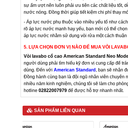
sự ẩm ượt nên luôn phải ưu tiên các chất liệu tốt,
nước nóng. Đồng thời giúp tiết kiệm chi phí thay m
- Áp lực nước phụ thuộc vào nhiều yếu tố như cách đ
rõ áp lực nước mạnh hay yếu, bạn mới có thể chọn 
áp lực nước nhằm sử dụng vòi rửa một cách thuận t
5.
LỰA CHỌN ĐƠN VỊ NÀO ĐỂ MUA VÒI LAVA
Vòi lavabo cổ cao
American Standard Neo Mod
người dùng phải tìm hiểu kỹ đơn vị cung cấp để t
dùng. Đến với
American Standard
, bạn sẽ nhận 
Đồng hành cùng bạn là đội ngũ nhân viên chuyên n
nhiều năm kinh nghiệm, chúng tôi sẽ làm cho phòng
hotline
02822007979
để được hỗ trợ nhanh nhất.
SẢN PHẨM LIÊN QUAN