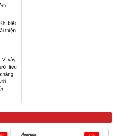
hêm
Khi biết
ải thiện
 Vì vậy,
ười tiêu
 chăng.
với
ới