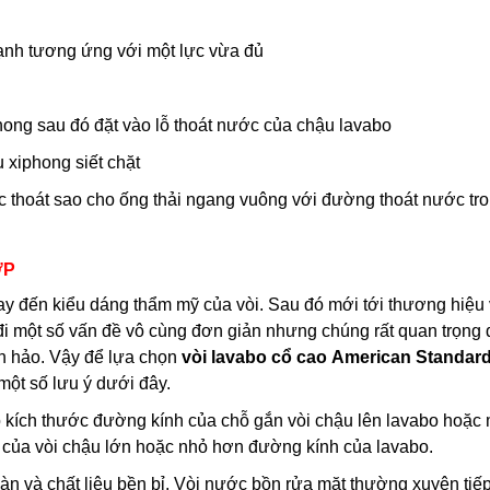
lạnh tương ứng với một lực vừa đủ
phong sau đó đặt vào lỗ thoát nước của chậu lavabo
 xiphong siết chặt
 thoát sao cho ống thải ngang vuông với đường thoát nước tr
ỢP
y đến kiểu dáng thẩm mỹ của vòi. Sau đó mới tới thương hiệu 
i một số vấn đề vô cùng đơn giản nhưng chúng rất quan trọng 
n hảo. Vậy để lựa chọn
vòi lavabo cổ cao
American Standar
ột số lưu ý dưới đây.
o kích thước đường kính của chỗ gắn vòi chậu lên lavabo hoặc
n của vòi chậu lớn hoặc nhỏ hơn đường kính của lavabo.
oàn và chất liệu bền bỉ. Vòi nước bồn rửa mặt thường xuyên tiế