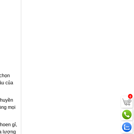
 chọn
ầu của
0
 chuyền
lòng mọi
hoen gỉ,
đa lượng