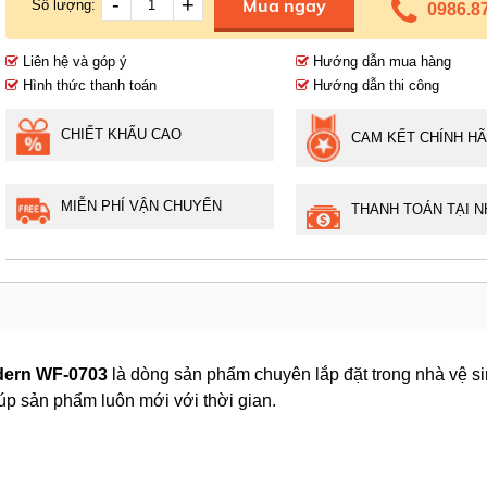
-
+
Mua ngay
Số lượng:
0986.8
Liên hệ và góp ý
Hướng dẫn mua hàng
Hình thức thanh toán
Hướng dẫn thi công
CHIẾT KHẤU CAO
CAM KẾT CHÍNH H
MIỄN PHÍ VẬN CHUYỂN
THANH TOÁN TẠI N
dern WF-0703
là dòng sản phẩm chuyên lắp đặt trong nhà vệ si
úp sản phẩm luôn mới với thời gian.