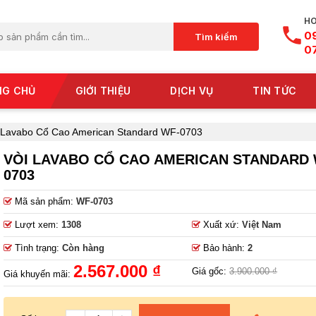
HO
0
Tìm kiếm
0
NG CHỦ
GIỚI THIỆU
DỊCH VỤ
TIN TỨC
 Lavabo Cổ Cao American Standard WF-0703
VÒI LAVABO CỔ CAO AMERICAN STANDARD 
0703
Mã sản phẩm:
WF-0703
Lượt xem:
1308
Xuất xứ:
Việt Nam
Tình trạng:
Còn hàng
Bảo hành:
2
2.567.000 ₫
Giá gốc:
3.900.000 ₫
Giá khuyến mãi: