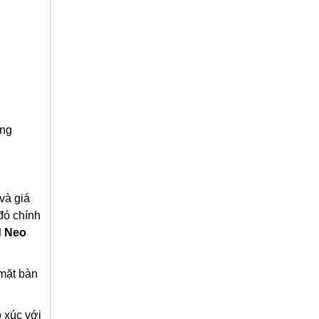
ong
và giá
đó chính
d Neo
 mặt bàn
p xúc với