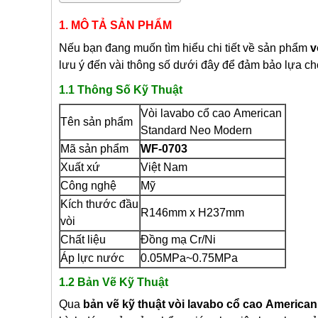
1. MÔ TẢ SẢN PHẨM
Nếu bạn đang muốn tìm hiểu chi tiết về sản phẩm
v
lưu ý đến vài thông số dưới đây để đảm bảo lựa ch
1.1 Thông Số Kỹ Thuật
Vòi lavabo cổ cao
American
Tên sản phẩm
Standard Neo Modern
Mã sản phẩm
WF-0703
Xuất xứ
Việt Nam
Công nghệ
Mỹ
Kích thước đầu
R146mm x H237mm
vòi
Chất liệu
Đồng mạ Cr/Ni
Áp lực nước
0.05MPa~0.75MPa
1.2 Bản Vẽ Kỹ Thuật
Qua
bản vẽ kỹ thuật
vòi lavabo cổ cao
American