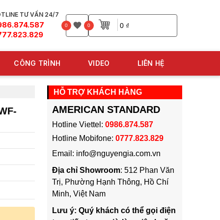
TLINE TƯ VẤN 24/7
986.874.587
0 ₫
0
0
777.823.829
CÔNG TRÌNH
VIDEO
LIÊN HỆ
HỖ TRỢ KHÁCH HÀNG
AMERICAN STANDARD
WF-
Hotline Viettel:
0986.874.587
Hotline Mobifone:
0777.823.829
Email: info@nguyengia.com.vn
Địa chỉ Showroom
: 512 Phan Văn
Trị, Phường Hạnh Thông, Hồ Chí
Minh, Việt Nam
Lưu ý: Quý khách có thể gọi điện