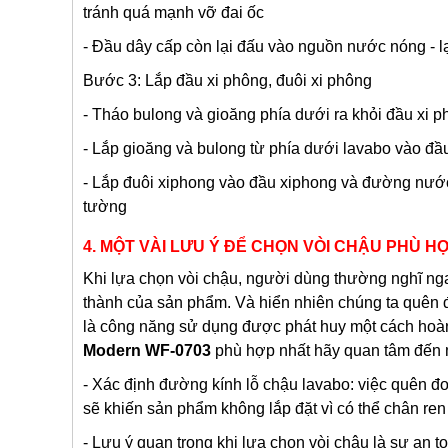
tránh quá mạnh vỡ đai ốc
- Đầu dây cấp còn lại đấu vào nguồn nước nóng - 
Bước 3: Lắp đầu xi phông, đuôi xi phông
- Tháo bulong và gioăng phía dưới ra khỏi đầu xi 
- Lắp gioăng và bulong từ phía dưới lavabo vào đầu
- Lắp đuôi xiphong vào đầu xiphong và đường nước
tường
4. MỘT VÀI LƯU Ý ĐỂ CHỌN VÒI CHẬU PHÙ H
Khi lựa chọn vòi chậu, người dùng thường nghĩ nga
thành của sản phẩm. Và hiển nhiên chúng ta quên đ
là công năng sử dụng được phát huy một cách hoà
Modern WF-0703
phù hợp nhất hãy quan tâm đến m
- Xác định đường kính lỗ chậu lavabo: việc quên đ
sẽ khiến sản phẩm không lắp đặt vì có thể chân re
- Lưu ý quan trọng khi lựa chọn vòi chậu là sự an t