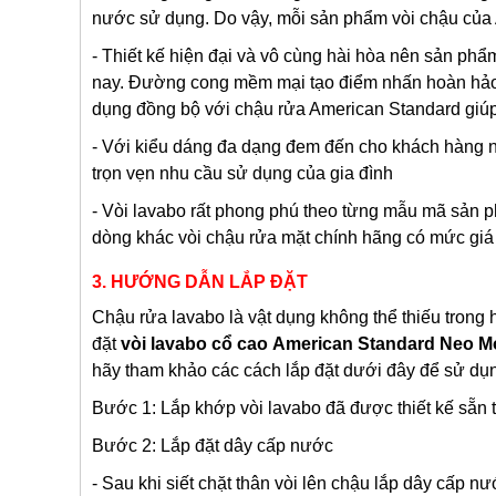
nước sử dụng. Do vậy, mỗi sản phẩm vòi chậu của
- Thiết kế hiện đại và vô cùng hài hòa nên sản p
nay. Đường cong mềm mại tạo điểm nhấn hoàn hảo qu
dụng đồng bộ với chậu rửa American Standard giúp
- Với kiểu dáng đa dạng đem đến cho khách hàng n
trọn vẹn nhu cầu sử dụng của gia đình
- Vòi lavabo rất phong phú theo từng mẫu mã sản p
dòng khác vòi chậu rửa mặt chính hãng có mức giá
3. HƯỚNG DẪN LẮP ĐẶT
Chậu rửa lavabo là vật dụng không thể thiếu trong 
đặt
vòi lavabo cổ cao
American Standard Neo M
hãy tham khảo các cách lắp đặt dưới đây để sử dụn
Bước 1: Lắp khớp vòi lavabo đã được thiết kế sẵn 
Bước 2: Lắp đặt dây cấp nước
- Sau khi siết chặt thân vòi lên chậu lắp dây cấp 