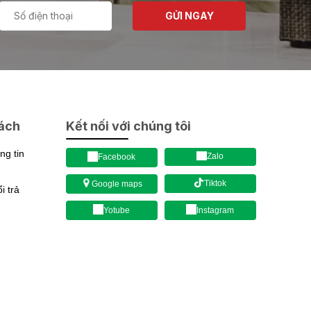
GỬI NGAY
sách
Kết nối với chúng tôi
g tin
Zalo
Facebook
Tiktok
Google maps
 trả
Yotube
Instagram