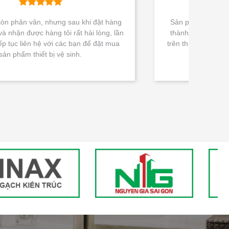
ng
Sản phẩm chính hãng nên chất lượng rất tốt, giá
lần
thành cũng rất cạnh tranh so với các đơn vị khác
ua
trên thị trường. Tôi rất hài lòng với Nguyễn Gia Sài
Gòn.