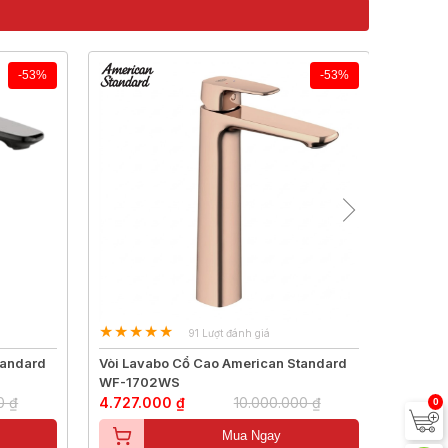
-53%
-53%
91 Lượt đánh giá
tandard
Vòi Lavabo Cổ Cao American Standard
WF-1702WS
0 ₫
4.727.000 ₫
10.000.000 ₫
0
Mua Ngay