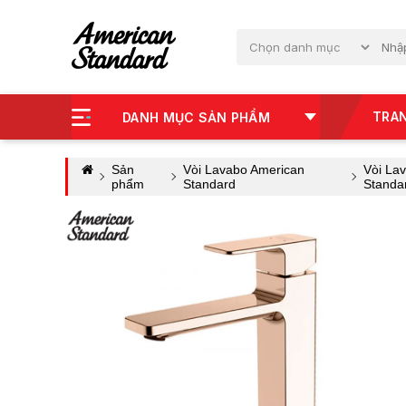
TRA
DANH MỤC SẢN PHẨM
Sản
Vòi Lavabo American
Vòi La
phẩm
Standard
Standa