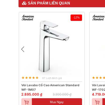
SẢN PHẨM LIÊN QUAN
-39%
-12%
87 Lượt đánh giá
andard
Vòi Lavabo Cổ Cao American Standard
Vòi Lav
WF-1M07
WF-170
₫
2.895.000 ₫
3.300.000 ₫
4.719.0
Mua Ngay