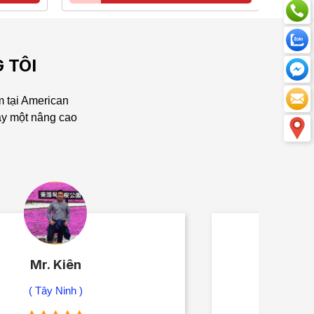
 TÔI
 tại American
ày một nâng cao
Mr. Hà
( Quận 9, HCM )