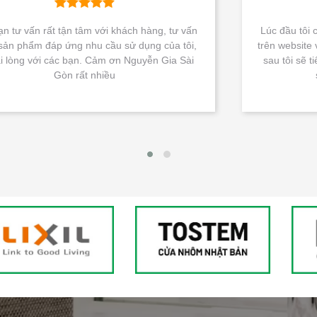
g, tư vấn
Lúc đầu tôi còn phân vân, nhưng sau khi đặt hà
của tôi,
trên website và nhận được hàng tôi rất hài lòng, 
 Gia Sài
sau tôi sẽ tiếp tục liên hệ với các bạn để đặt m
sản phẩm thiết bị vệ sinh.