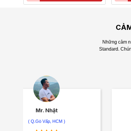
CẢM
Những cảm nh
Standard.
Chún
Mr. Khôi
( Q. Bình Thạnh - HCM )