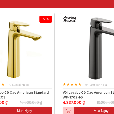
-53%
77 Lượt đánh giá
94 Lượt đánh giá
abo Cổ Cao American Standard
Vòi Lavabo Cổ Cao American S
2CS
WF-1702HG
00 ₫
10.000.000 ₫
4.837.000 ₫
10.200.00
Mua Ngay
Mua Ngay