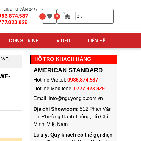
TLINE TƯ VẤN 24/7
986.874.587
0 ₫
0
0
777.823.829
CÔNG TRÌNH
VIDEO
LIÊN HỆ
d WF-
HỖ TRỢ KHÁCH HÀNG
AMERICAN STANDARD
WF-
Hotline Viettel:
0986.874.587
Hotline Mobifone:
0777.823.829
Email: info@nguyengia.com.vn
Địa chỉ Showroom
: 512 Phan Văn
Trị, Phường Hạnh Thông, Hồ Chí
Minh, Việt Nam
Lưu ý: Quý khách có thể gọi điện