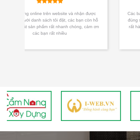
 và nhận được
Các bạn tư vấn rất tận tâm với khách hàn
các bạn còn hỗ
đúng sản phẩm đáp ứng nhu cầu sử dụng 
 chóng, cảm ơn
rất hài lòng với các bạn. Cảm ơn Nguyễn
Gòn rất nhiều