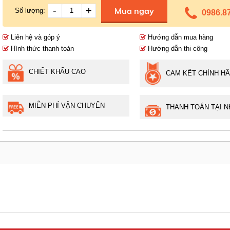
-
+
Mua ngay
Số lượng:
0986.8
Liên hệ và góp ý
Hướng dẫn mua hàng
Hình thức thanh toán
Hướng dẫn thi công
CHIẾT KHẤU CAO
CAM KẾT CHÍNH H
MIỄN PHÍ VẬN CHUYỂN
THANH TOÁN TẠI N