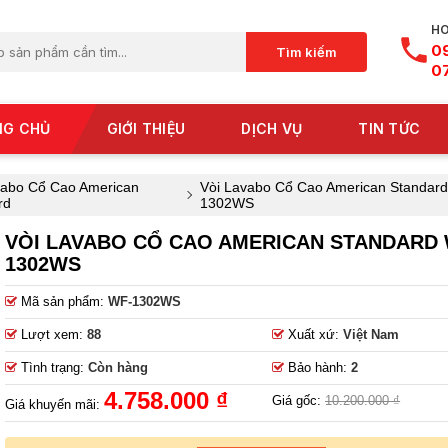
HO
0
Tìm kiếm
0
NG CHỦ
GIỚI THIỆU
DỊCH VỤ
TIN TỨC
vabo Cổ Cao American
Vòi Lavabo Cổ Cao American Standar
rd
1302WS
VÒI LAVABO CỔ CAO AMERICAN STANDARD 
1302WS
Mã sản phẩm:
WF-1302WS
Lượt xem:
88
Xuất xứ:
Việt Nam
Tình trạng:
Còn hàng
Bảo hành:
2
4.758.000 ₫
Giá gốc:
10.200.000 ₫
Giá khuyến mãi: