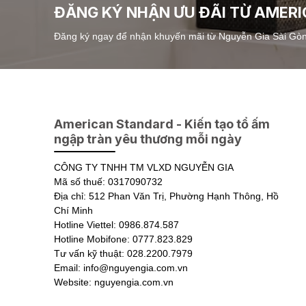
ĐĂNG KÝ NHẬN ƯU ĐÃI TỪ AMER
Đăng ký ngay để nhận khuyến mãi từ Nguyễn Gia Sài Gò
American Standard - Kiến tạo tổ ấm
ngập tràn yêu thương mỗi ngày
CÔNG TY TNHH TM VLXD NGUYỄN GIA
Mã số thuế: 0317090732
Địa chỉ: 512 Phan Văn Trị, Phường Hạnh Thông, Hồ
Chí Minh
Hotline Viettel: 0986.874.587
Hotline Mobifone: 0777.823.829
Tư vấn kỹ thuật: 028.2200.7979
Email: info@nguyengia.com.vn
Website: nguyengia.com.vn