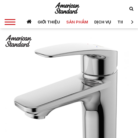
GIỚI THIỆU
SẢN PHẨM
DỊCH VỤ
TIN TỨC