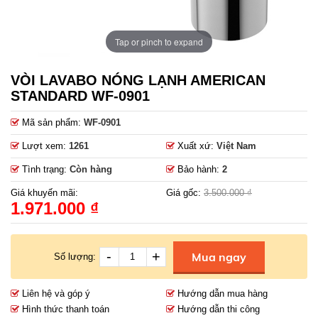
Tap or pinch to expand
VÒI LAVABO NÓNG LẠNH AMERICAN
STANDARD WF-0901
Mã sản phẩm:
WF-0901
Lượt xem:
1261
Xuất xứ:
Việt Nam
Tình trạng:
Còn hàng
Bảo hành:
2
Giá khuyến mãi:
Giá gốc:
3.500.000 ₫
1.971.000 ₫
-
+
Mua ngay
Số lượng:
Liên hệ và góp ý
Hướng dẫn mua hàng
Hình thức thanh toán
Hướng dẫn thi công