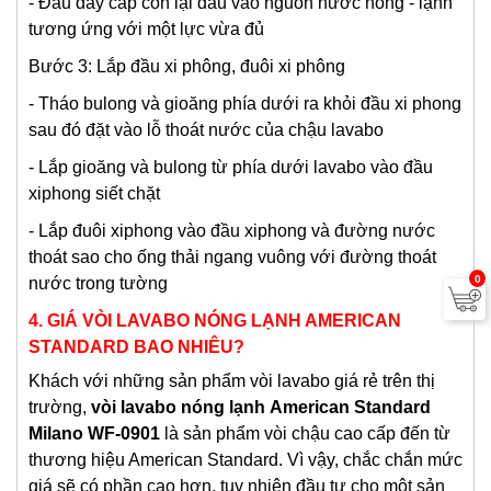
- Đầu dây cấp còn lại đấu vào nguồn nước nóng - lạnh
tương ứng với một lực vừa đủ
Bước 3: Lắp đầu xi phông, đuôi xi phông
- Tháo bulong và gioăng phía dưới ra khỏi đầu xi phong
sau đó đặt vào lỗ thoát nước của chậu lavabo
- Lắp gioăng và bulong từ phía dưới lavabo vào đầu
xiphong siết chặt
- Lắp đuôi xiphong vào đầu xiphong và đường nước
thoát sao cho ống thải ngang vuông với đường thoát
0
nước trong tường
4. GIÁ VÒI LAVABO NÓNG LẠNH AMERICAN
STANDARD BAO NHIÊU?
Khách với những sản phẩm vòi lavabo giá rẻ trên thị
trường,
vòi lavabo nóng lạnh
American Standard
Milano WF-0901
là sản phẩm vòi chậu cao cấp đến từ
thương hiệu American Standard. Vì vậy, chắc chắn mức
giá sẽ có phần cao hơn, tuy nhiên đầu tư cho một sản