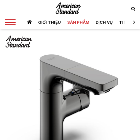
GIỚI THIỆU
SẢN PHẨM
DỊCH VỤ
TIN TỨC