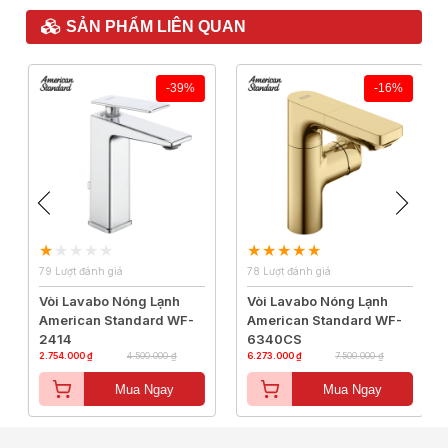
SẢN PHẨM LIÊN QUAN
-39%
-16%
79 Lượt đánh giá
78 Lượt đánh giá
Vòi Lavabo Nóng Lạnh
Vòi Lavabo Nóng Lạnh
American Standard WF-
American Standard WF-
2414
6340CS
2.754.000 ₫
4.500.000 ₫
6.273.000 ₫
7.500.000 ₫
Mua Ngay
Mua Ngay