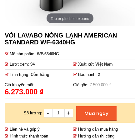
Tap or pinch to expand
VÒI LAVABO NÓNG LẠNH AMERICAN
STANDARD WF-6340HG
Mã sản phẩm:
WF-6340HG
Lượt xem:
94
Xuất xứ:
Việt Nam
Tình trạng:
Còn hàng
Bảo hành:
2
Giá khuyến mãi:
Giá gốc:
7.500.000 ₫
6.273.000 ₫
-
+
Mua ngay
Số lượng:
Liên hệ và góp ý
Hướng dẫn mua hàng
Hình thức thanh toán
Hướng dẫn thi công