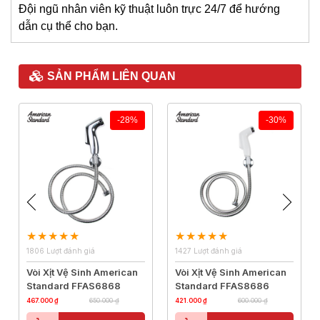
Đội ngũ nhân viên kỹ thuật luôn trực 24/7 để hướng
dẫn cụ thể cho bạn.
SẢN PHẨM LIÊN QUAN
-28%
-30%
1806 Lượt đánh giá
1427 Lượt đánh giá
Vòi Xịt Vệ Sinh American
Vòi Xịt Vệ Sinh American
Standard FFAS6868
Standard FFAS8686
467.000 ₫
650.000 ₫
421.000 ₫
600.000 ₫