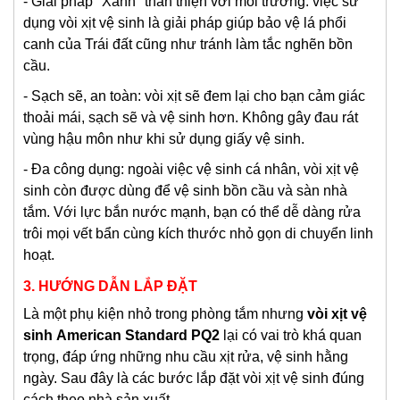
- Giải pháp "Xanh" thân thiện với môi trường: việc sử
dụng vòi xịt vệ sinh là giải pháp giúp bảo vệ lá phổi
canh của Trái đất cũng như tránh làm tắc nghẽn bồn
cầu.
- Sạch sẽ, an toàn: vòi xịt sẽ đem lại cho bạn cảm giác
thoải mái, sạch sẽ và vệ sinh hơn. Không gây đau rát
vùng hậu môn như khi sử dụng giấy vệ sinh.
- Đa công dụng: ngoài việc vệ sinh cá nhân, vòi xịt vệ
sinh còn được dùng để vệ sinh bồn cầu và sàn nhà
tắm. Với lực bắn nước mạnh, bạn có thể dễ dàng rửa
trôi mọi vết bẩn cùng kích thước nhỏ gọn di chuyển linh
hoạt.
3. HƯỚNG DẪN LẮP ĐẶT
Là một phụ kiện nhỏ trong phòng tắm nhưng
v
òi xịt vệ
sinh
American Standard PQ2
lại có vai trò khá quan
trọng, đáp ứng những nhu cầu xịt rửa, vệ sinh hằng
ngày. Sau đây là các bước lắp đặt vòi xịt vệ sinh đúng
cách theo nhà sản xuất.