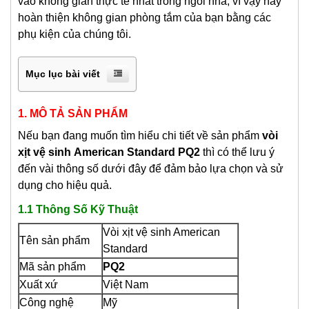
vào không gian thực tế nhất trong ngôi nhà, vì vậy hãy
hoàn thiện không gian phòng tắm của bạn bằng các
phụ kiện của chúng tôi.
Mục lục bài viết
1. MÔ TẢ SẢN PHẨM
Nếu bạn đang muốn tìm hiểu chi tiết về sản phẩm
vòi
xịt vệ sinh
American Standard PQ2
thì có thể lưu ý
đến vài thông số dưới đây để đảm bảo lựa chọn và sử
dụng cho hiệu quả.
1.1 Thông Số Kỹ Thuật
Vòi xịt vệ sinh American
Tên sản phẩm
Standard
Mã sản phẩm
PQ2
Xuất xứ
Việt Nam
Công nghệ
Mỹ