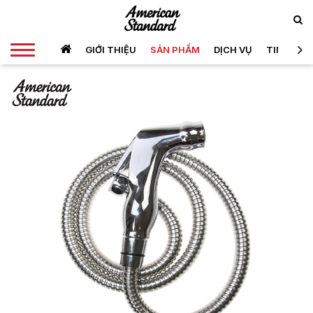
GIỚI THIỆU
SẢN PHẨM
DỊCH VỤ
TIN TỨC