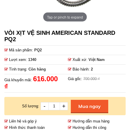
Tap or pinch to expand
VÒI XỊT VỆ SINH AMERICAN STANDARD
PQ2
Mã sản phẩm:
PQ2
Lượt xem:
1340
Xuất xứ:
Việt Nam
Tình trạng:
Còn hàng
Bảo hành:
2
616.000
Giá gốc:
700.000 ₫
Giá khuyến mãi:
₫
-
+
Mua ngay
Số lượng:
Liên hệ và góp ý
Hướng dẫn mua hàng
Hình thức thanh toán
Hướng dẫn thi công