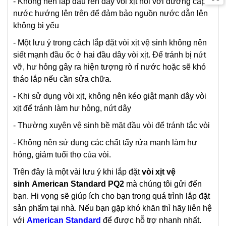
- Không nên lắp đầu ren dây vòi xịt nối vời đường cấp
nước hướng lên trên để đảm bảo nguồn nước dẫn lên
không bị yếu
- Một lưu ý trong cách lắp đặt vòi xịt vệ sinh không nên
siết mạnh đầu ốc ở hai đầu dây vòi xịt. Để tránh bị nứt
vỡ, hư hỏng gây ra hiện tượng rò rỉ nước hoặc sẽ khó
tháo lắp nếu cần sửa chữa.
- Khi sử dụng vòi xịt, không nên kéo giật mạnh dây vòi
xịt để tránh làm hư hỏng, nứt dây
- Thường xuyên vệ sinh bề mặt đầu vòi để tránh tắc vòi
- Không nên sử dụng các chất tẩy rửa mạnh làm hư
hỏng, giảm tuổi thọ của vòi.
Trên đây là một vài lưu ý khi lắp đặt
v
òi xịt vệ
sinh
American Standard PQ2
mà chúng tôi gửi đến
bạn. Hi vọng sẽ giúp ích cho bạn trong quá trình lắp đặt
sản phẩm tại nhà. Nếu bạn gặp khó khăn thì hãy liên hệ
với
American Standard
để được hỗ trợ nhanh nhất.