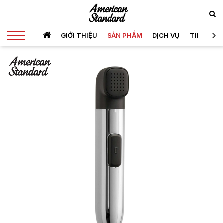
GIỚI THIỆU
SẢN PHẨM
DỊCH VỤ
TIN TỨC