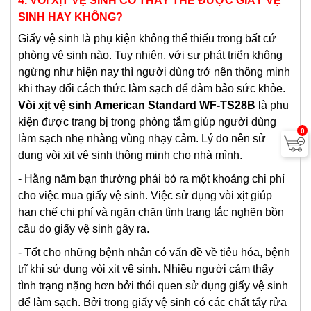
4. VÒI XỊT VỆ SINH CÓ THAY THẾ ĐƯỢC GIẤY VỆ
SINH HAY KHÔNG?
Giấy vệ sinh là phụ kiện không thể thiếu trong bất cứ
phòng vệ sinh nào. Tuy nhiên, với sự phát triển không
ngừng như hiện nay thì người dùng trở nên thông minh
khi thay đổi cách thức làm sạch để đảm bảo sức khỏe.
Vòi xịt vệ sinh
American Standard
WF-TS28B
là phụ
kiện được trang bị trong phòng tắm giúp người dùng
0
làm sạch nhẹ nhàng vùng nhạy cảm. Lý do nên sử
dụng vòi xịt vệ sinh thông minh cho nhà mình.
- Hằng năm bạn thường phải bỏ ra một khoảng chi phí
cho việc mua giấy vệ sinh. Việc sử dụng vòi xịt giúp
hạn chế chi phí và ngăn chặn tình trạng tắc nghẽn bồn
cầu do giấy vệ sinh gây ra.
- Tốt cho những bệnh nhân có vấn đề về tiêu hóa, bệnh
trĩ khi sử dụng vòi xịt vệ sinh. Nhiều người cảm thấy
tình trạng nặng hơn bởi thói quen sử dụng giấy vệ sinh
để làm sạch. Bởi trong giấy vệ sinh có các chất tẩy rửa