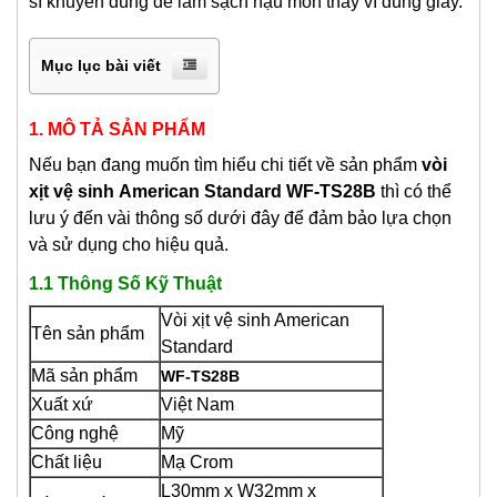
sĩ khuyên dùng để làm sạch hậu môn thay vì dùng giấy.
Mục lục bài viết
1. MÔ TẢ SẢN PHẨM
Nếu bạn đang muốn tìm hiểu chi tiết về sản phẩm
v
òi
xịt vệ sinh
American Standard
WF-TS28B
thì có thể
lưu ý đến vài thông số dưới đây để đảm bảo lựa chọn
và sử dụng cho hiệu quả.
1.1 Thông Số Kỹ Thuật
Vòi xịt vệ sinh American
Tên sản phẩm
Standard
Mã sản phẩm
WF-TS28B
Xuất xứ
Việt Nam
Công nghệ
Mỹ
Chất liệu
Mạ Crom
L30mm x W32mm x