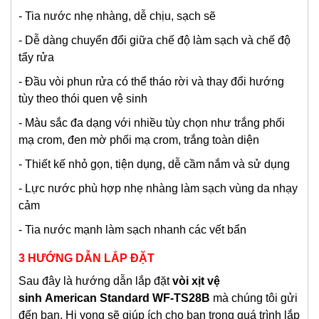
- Tia nước nhẹ nhàng, dễ chịu, sạch sẽ
- Dễ dàng chuyển đổi giữa chế độ làm sạch và chế độ
tẩy rửa
- Đầu vòi phun rửa có thể tháo rời và thay đổi hướng
tùy theo thói quen vệ sinh
- Màu sắc đa dạng với nhiều tùy chọn như trắng phối
mạ crom, đen mờ phối mạ crom, trắng toàn diện
- Thiết kế nhỏ gọn, tiện dụng, dễ cầm nắm và sử dụng
- Lực nước phù hợp nhẹ nhàng làm sạch vùng da nhạy
cảm
- Tia nước mạnh làm sạch nhanh các vết bẩn
3 HƯỚNG DẪN LẮP ĐẶT
Sau đây là hướng dẫn lắp đặt
vòi xịt vệ
sinh
American Standard
WF-TS28B
mà chúng tôi gửi
đến bạn. Hi vọng sẽ giúp ích cho bạn trong quá trình lắp