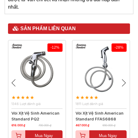
nhất.
SẢN PHẨM LIÊN QUAN
-12%
-28%
1346 Lượt đánh giá
1811 Lượt đánh giá
Vòi Xịt Vệ Sinh American
Vòi Xịt Vệ Sinh American
Standard PQ2
Standard FFAS6868
616.000 ₫
700.000 ₫
467.000 ₫
650.000 ₫
Mua Ngay
Mua Ngay