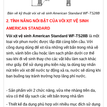
Bản vẽ kỹ thuật vòi xịt vệ sinh American Standard WF-TS28B
2. TÍNH NĂNG NỔI BẬT CỦA VÒI XỊT VỆ SINH
AMERICAN STANDARD
Vòi xịt vệ sinh
American Standard
WF-TS28B
là một
loại vòi phun nước được lắp đặt cùng bồn cầu. Với
công dụng dùng để xịt rửa những vết bẩn trong nhà vệ
sinh, vành bồn cầu hoặc làm sạch phần dưới cơ thể
sau khi đi vệ sinh thay cho các vật liệu làm sạch khác
như giấy. Để sử dụng phụ kiện này, ta dùng tay nhấn
nút trên vòi xịt để nước tự động xả ra, nước sẽ dừng khi
bạn buông tay tránh trường hợp lãng phí nước.
- Sản phẩm với 2 chức năng, vửa nhẹ nhàng trên da,
vừa có thể tẩy sạch các vết bẩn trong nhà tắm
- Thiết kế đa dụng phù hợp với nhiều mục đích sử dụng