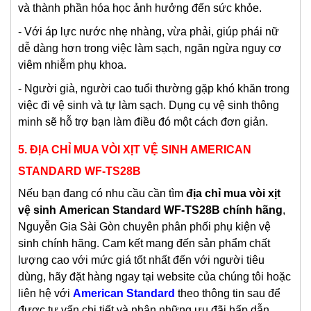
và thành phần hóa học ảnh hưởng đến sức khỏe.
- Với áp lực nước nhẹ nhàng, vừa phải, giúp phái nữ
dễ dàng hơn trong việc làm sạch, ngăn ngừa nguy cơ
viêm nhiễm phụ khoa.
- Người già, người cao tuổi thường gặp khó khăn trong
việc đi vệ sinh và tự làm sạch. Dụng cụ vệ sinh thông
minh sẽ hỗ trợ bạn làm điều đó một cách đơn giản.
5.
ĐỊA CHỈ MUA VÒI XỊT VỆ SINH AMERICAN
STANDARD
WF-TS28B
Nếu bạn đang có nhu cầu cần tìm
địa chỉ mua vòi xịt
vệ sinh
American Standard
WF-TS28B chính hãng
,
Nguyễn Gia Sài Gòn chuyên phân phối phụ kiện vệ
sinh chính hãng. Cam kết mang đến sản phẩm chất
lượng cao với mức giá
tốt nhất đến với người tiêu
dùng, hãy đặt hàng ngay tại website của chúng tôi hoặc
liên hệ với
American Standard
theo thông tin sau để
được tư vấn chi tiết và nhận những ưu đãi hấp dẫn