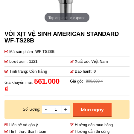
Tap or pinch to expand
VÒI XỊT VỆ SINH AMERICAN STANDARD
WF-TS28B
Mã sản phẩm:
WF-TS28B
Lượt xem:
1321
Xuất xứ:
Việt Nam
Tình trạng:
Còn hàng
Bảo hành:
0
561.000
Giá gốc:
800.000 ₫
Giá khuyến mãi:
₫
-
+
Mua ngay
Số lượng:
Liên hệ và góp ý
Hướng dẫn mua hàng
Hình thức thanh toán
Hướng dẫn thi công