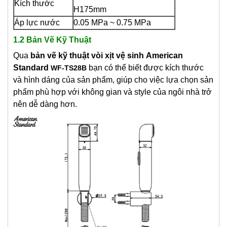
Kích thước
H175mm
Áp lực nước
0.05 MPa ~ 0.75 MPa
1.2 Bản Vẽ Kỹ Thuật
Qua
bản vẽ kỹ thuật
v
òi xịt vệ sinh
American
Standard
bạn có thể biết được kích thước
WF-TS28B
và hình dáng của sản phẩm, giúp cho việc lựa chọn sản
phẩm phù hợp với không gian và style của ngôi nhà trở
nên dễ dàng hơn.