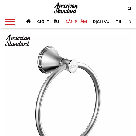
GIỚI THIỆU
SẢN PHẨM
DỊCH VỤ
TIN TỨC