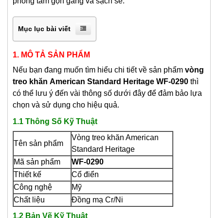
phòng tắm gọn gàng và sạch sẽ.
Mục lục bài viết
1. MÔ TẢ SẢN PHẨM
Nếu bạn đang muốn tìm hiểu chi tiết về sản phẩm
vòng
treo khăn
American Standard Heritage WF-0290
thì
có thể lưu ý đến vài thông số dưới đây để đảm bảo lựa
chọn và sử dụng cho hiệu quả.
1.1 Thông Số Kỹ Thuật
Vòng treo khăn American
Tên sản phẩm
Standard Heritage
Mã sản phẩm
WF-0290
Thiết kế
Cổ điển
Công nghệ
Mỹ
Chất liệu
Đồng mạ Cr/Ni
1.2 Bản Vẽ Kỹ Thuật