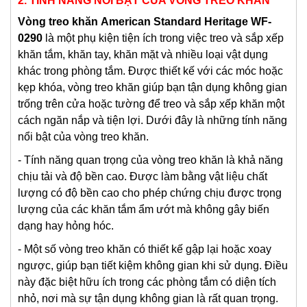
2. TÍNH NĂNG NỔI BẬT CỦA VÒNG TREO KHĂN
Vòng treo khăn
American Standard Heritage WF-
0290
là một phụ kiện tiện ích trong việc treo và sắp xếp
khăn tắm, khăn tay, khăn mặt và nhiều loại vật dụng
khác trong phòng tắm. Được thiết kế với các móc hoặc
kẹp khóa, vòng treo khăn giúp bạn tận dụng không gian
trống trên cửa hoặc tường để treo và sắp xếp khăn một
cách ngăn nắp và tiện lợi. Dưới đây là những tính năng
nổi bật của vòng treo khăn.
- Tính năng quan trọng của vòng treo khăn là khả năng
chịu tải và độ bền cao. Được làm bằng vật liệu chất
lượng có độ bền cao cho phép chứng chịu được trọng
lượng của các khăn tắm ẩm ướt mà không gây biến
dạng hay hỏng hóc.
- Một số vòng treo khăn có thiết kế gập lại hoặc xoay
ngược, giúp bạn tiết kiệm không gian khi sử dụng. Điều
này đặc biệt hữu ích trong các phòng tắm có diện tích
nhỏ, nơi mà sự tận dụng không gian là rất quan trọng.