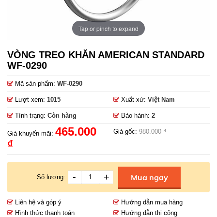
Tap or pinch to expand
VÒNG TREO KHĂN AMERICAN STANDARD
WF-0290
Mã sản phẩm:
WF-0290
Lượt xem:
1015
Xuất xứ:
Việt Nam
Tình trạng:
Còn hàng
Bảo hành:
2
465.000
Giá gốc:
980.000 ₫
Giá khuyến mãi:
₫
-
+
Mua ngay
Số lượng:
Liên hệ và góp ý
Hướng dẫn mua hàng
Hình thức thanh toán
Hướng dẫn thi công