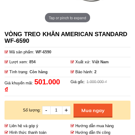
Tap or pinch to expand
VÒNG TREO KHĂN AMERICAN STANDARD
WF-6590
Mã sản phẩm:
WF-6590
Lượt xem:
854
Xuất xứ:
Việt Nam
Tình trạng:
Còn hàng
Bảo hành:
2
501.000
Giá gốc:
1.000.000 ₫
Giá khuyến mãi:
₫
-
+
Mua ngay
Số lượng:
Liên hệ và góp ý
Hướng dẫn mua hàng
Hình thức thanh toán
Hướng dẫn thi công