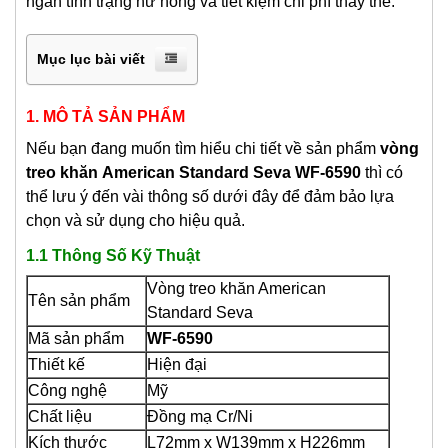
ngăn tình trạng hư hỏng và tiết kiệm chi phí thay thế.
Mục lục bài viết
1. MÔ TẢ SẢN PHẨM
Nếu bạn đang muốn tìm hiểu chi tiết về sản phẩm
vòng
treo khăn
American Standard Seva WF-6590
thì có
thể lưu ý đến vài thông số dưới đây để đảm bảo lựa
chọn và sử dụng cho hiệu quả.
1.1 Thông Số Kỹ Thuật
Vòng treo khăn American
Tên sản phẩm
Standard Seva
Mã sản phẩm
WF-6590
Thiết kế
Hiện đại
Công nghệ
Mỹ
Chất liệu
Đồng mạ Cr/Ni
Kích thước
L72mm x W139mm x H226mm