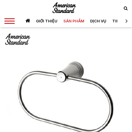
GIỚI THIỆU
SẢN PHẨM
DỊCH VỤ
TIN TỨC