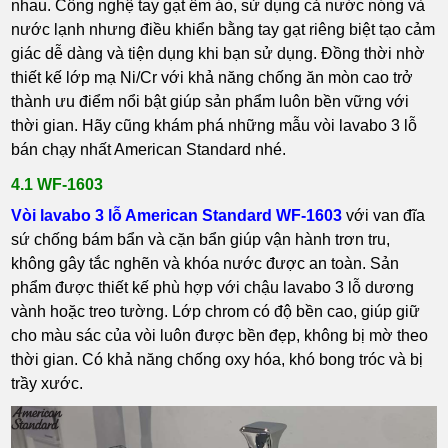
nhau. Công nghệ tay gạt êm áo, sử dụng cả nước nóng và
nước lạnh nhưng điều khiển bằng tay gạt riêng biệt tạo cảm
giác dễ dàng và tiện dụng khi bạn sử dụng. Đồng thời nhờ
thiết kế lớp mạ Ni/Cr với khả năng chống ăn mòn cao trở
thành ưu điểm nổi bật giúp sản phẩm luôn bền vững với
thời gian. Hãy cũng khám phá những mẫu vòi lavabo 3 lỗ
bán chạy nhất American Standard nhé.
4.1 WF-1603
Vòi lavabo 3 lỗ American Standard WF-1603
với van đĩa
sứ chống bám bẩn và cặn bẩn giúp vận hành trơn tru,
không gây tắc nghẽn và khóa nước được an toàn. Sản
phẩm được thiết kế phù hợp với chậu lavabo 3 lỗ dương
vành hoặc treo tường. Lớp chrom có độ bền cao, giúp giữ
cho màu sác của vòi luôn được bền đẹp, không bị mờ theo
thời gian. Có khả năng chống oxy hóa, khó bong tróc và bị
trầy xước.