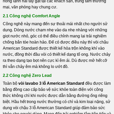
nóng lạnh hai tay gạt tại các khách sạn, trung tâm thương
mại, văn phòng hay chung cư.
2.1 Công nghệ Comfort Angle
Công nghệ này mang đến sự thoải mái nhất cho người sử
dụng. Dòng nước chạm nhẹ vào da nhẹ nhàng với những
giọt nước nhỏ, góc có thể điều chỉnh mang lại trải nghiệm
chống bắn tóe hoàn hảo. Để có được điều này thì vòi chậu
American Standard được thiết kế hòa trộn không khí vào
nước, đồng thời đầu vòi có thiết kế dạng tổ ong. Nước chảy
ra theo dạng tạo bọt nên cực kì êm ái. Dù được mở hết cỡ
thì vẫn chảy êm mà không lo ướt đồ.
2.2 Công nghệ Zero Lead
Toàn bộ
vòi lavabo 3 lỗ American Standard
đều được làm
bằng đồng cao cấp bảo vệ sức khỏe toàn điện với công
thức không chì khi nước được dẫn bằng đường ống riêng
biệt. Hầu hết trong nước thường có chì và kim loại nặng, sử
dụng vòi chậu 3 lỗ American Standard giúp đảm bảo sức
khỏe cho người dùng. Mang đến trải nghiệm tắm tiên tiến và