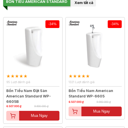
BỒN TIỂU AMERICAN STANDARD
Xem tất cả
-34%
-34%
95 Lượt đánh giá
1321 Lượt đánh giá
Bồn Tiểu Nam Đặt Sàn
Bồn Tiểu Nam American
American Standard WP-
Standard WP-6605
6605B
6.507.000 ₫
9.900.000 ₫
6.507.000 ₫
9.900.000 ₫
Mua Ngay
Mua Ngay