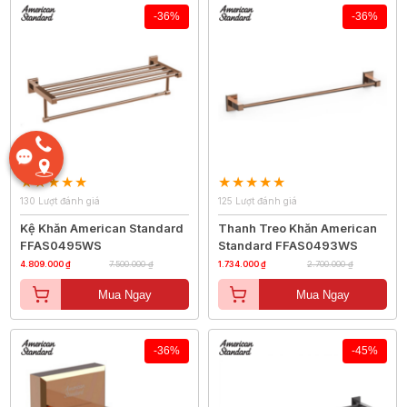
-36%
-36%
130 Lượt đánh giá
125 Lượt đánh giá
Kệ Khăn American Standard
Thanh Treo Khăn American
FFAS0495WS
Standard FFAS0493WS
4.809.000 ₫
7.500.000 ₫
1.734.000 ₫
2.700.000 ₫
Mua Ngay
Mua Ngay
-36%
-45%