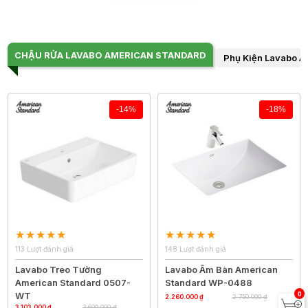
CHẬU RỬA LAVABO AMERICAN STANDARD
Phụ Kiện Lavabo A
-14%
-18%
113 Lượt đánh giá
148 Lượt đánh giá
Lavabo Treo Tường
Lavabo Âm Bàn American
American Standard 0507-
Standard WP-0488
0
WT
2.260.000 ₫
2.750.000 ₫
3.103.000 ₫
3.600.000 ₫