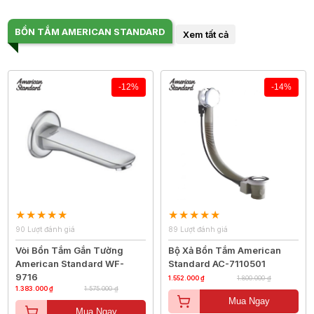
BỒN TẮM AMERICAN STANDARD
Xem tất cả
-12%
-14%
90 Lượt đánh giá
89 Lượt đánh giá
Vòi Bồn Tắm Gắn Tường
Bộ Xả Bồn Tắm American
American Standard WF-
Standard AC-7110501
9716
1.552.000 ₫
1.800.000 ₫
1.383.000 ₫
1.575.000 ₫
Mua Ngay
Mua Ngay