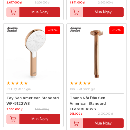
2.677.000 ₫
3.200.000 ₫
1.841.000 ₫
2.200.000 ₫
Mua Ngay
Mua Ngay
--20%
-52%
92 Lượt đánh giá
106 Lượt đánh giá
Tay Sen American Standard
Thanh Nối Đầu Sen
WF-5122WS
American Standard
FFAS9908WS
2.300.000 ₫
1.924.000 ₫
951.000 ₫
2.000.000 ₫
Mua Ngay
Mua Ngay