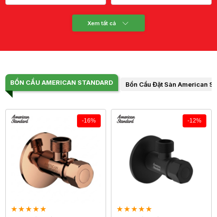
Xem tất cả
BỒN CẦU AMERICAN STANDARD
Bồn Cầu Đặt Sàn American S
-16%
-12%