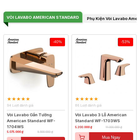
VÒI LAVABO AMERICAN STANDARD
Phụ Kiện Vòi Lavabo Amer
-40%
-53%
94 Lượt đánh giá
86 Lượt đánh giá
Vòi Lavabo Gắn Tường
Vòi Lavabo 3 Lỗ American
American Standard WF-
Standard WF-1703WS
1704WS
5.200.000 ₫
11.000.000 ₫
5.075.000 ₫
8.500.000 ₫
Mua Ngay