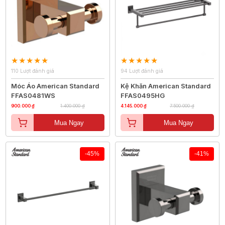
110 Lượt đánh giá
94 Lượt đánh giá
Móc Áo American Standard
Kệ Khăn American Standard
FFAS0481WS
FFAS0495HG
900.000 ₫
1.400.000 ₫
4.145.000 ₫
7.500.000 ₫
Mua Ngay
Mua Ngay
-45%
-41%