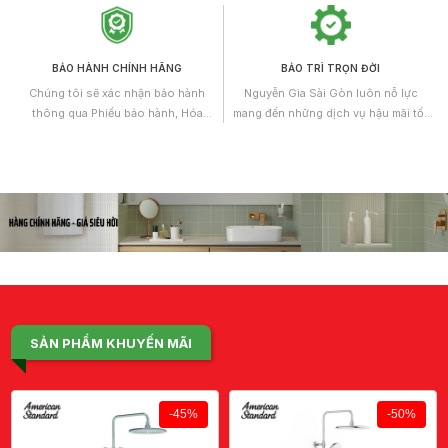
có kiến thức chuyên môn và nhiều
năm kinh nghiệm làm việc.
BẢO HÀNH CHÍNH HÃNG
BẢO TRÌ TRỌN ĐỜI
Chúng tôi sẽ xác nhận bảo hành
Nguyễn Gia Sài Gòn luôn nỗ lực
thông qua Phiếu bảo hành, Hóa
mang đến những dịch vụ hậu mãi tốt
đơn/Chứng từ mua bán hoặc Giấy
nhất và không ngừng được hoàn
chứng nhận chất lượng kèm theo.
thiện. Theo đó, Chúng tôi áp dụng
chính sách bảo trì trọn đời cho tất cả
các sản phẩm dịch vụ cung cấp.
SẢN PHẨM KHUYẾN MÃI
-45%
-50%