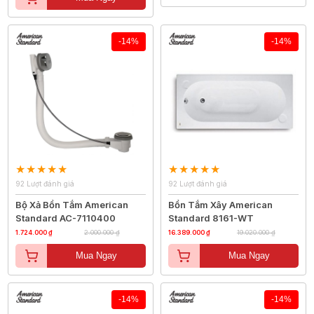
-14%
-14%
92 Lượt đánh giá
92 Lượt đánh giá
Bộ Xả Bồn Tắm American
Bồn Tắm Xây American
Standard AC-7110400
Standard 8161-WT
1.724.000 ₫
2.000.000 ₫
16.389.000 ₫
19.020.000 ₫
Mua Ngay
Mua Ngay
-14%
-14%