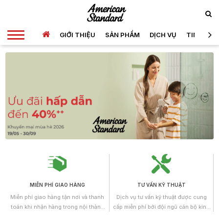
GIỚI THIỆU
SẢN PHẨM
DỊCH VỤ
TIN TỨC
MIỄN PHÍ GIAO HÀNG
TƯ VẤN KỸ THUẬT
Miễn phí giao hàng tận nơi và thanh
Dịch vụ tư vấn kỹ thuật được cung
toán khi nhận hàng trong nội thành
cấp miễn phí bởi đội ngũ cán bộ kinh
Hồ Chí Minh.
doanh, những kỹ sư có trình độ cao,