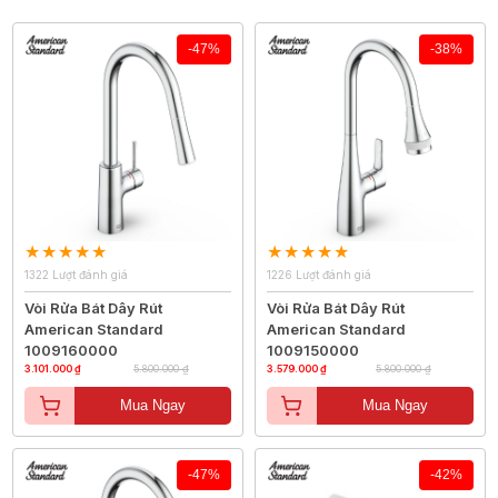
-47%
-38%
1322 Lượt đánh giá
1226 Lượt đánh giá
Vòi Rửa Bát Dây Rút
Vòi Rửa Bát Dây Rút
American Standard
American Standard
1009160000
1009150000
3.101.000 ₫
5.800.000 ₫
3.579.000 ₫
5.800.000 ₫
Mua Ngay
Mua Ngay
-47%
-42%