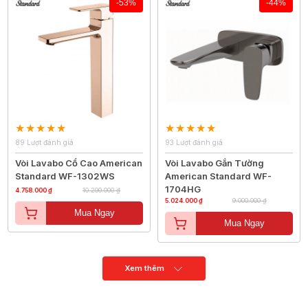
-53%
-44%
89 Lượt đánh giá
93 Lượt đánh giá
Vòi Lavabo Cổ Cao American
Vòi Lavabo Gắn Tường
Standard WF-1302WS
American Standard WF-
1704HG
4.758.000 ₫
10.200.000 ₫
5.024.000 ₫
9.000.000 ₫
Mua Ngay
Mua Ngay
Xem thêm