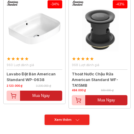
-34%
-43%
960 Lượt đánh giá
968 Lượt đánh giá
Lavabo Đặt Bàn American
Thoát Nước Chậu Rửa
Standard WP-0638
American Standard WF-
TA15MB
2.123.000 ₫
3.200.000 ₫
484.000 ₫
850.000 ₫
Mua Ngay
Mua Ngay
Xem thêm