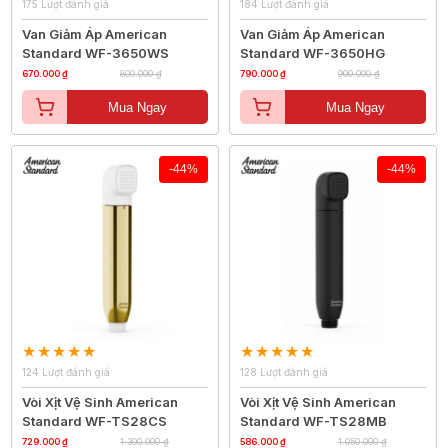
175 Lượt đánh giá
184 Lượt đánh giá
Van Giảm Áp American
Van Giảm Áp American
Standard WF-3650WS
Standard WF-3650HG
670.000 ₫
800.000 ₫
790.000 ₫
900.000 ₫
Mua Ngay
Mua Ngay
-44%
-44%
124 Lượt đánh giá
128 Lượt đánh giá
Vòi Xịt Vệ Sinh American
Vòi Xịt Vệ Sinh American
Standard WF-TS28CS
Standard WF-TS28MB
729.000 ₫
1.300.000 ₫
586.000 ₫
1.050.000 ₫