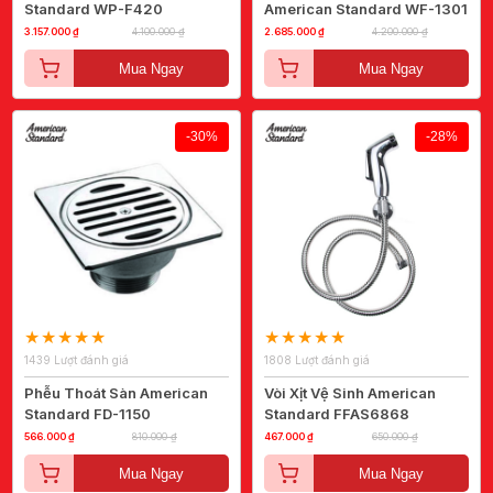
Standard WP-F420
American Standard WF-1301
3.157.000 ₫
4.100.000 ₫
2.685.000 ₫
4.200.000 ₫
Mua Ngay
Mua Ngay
-30%
-28%
1439 Lượt đánh giá
1808 Lượt đánh giá
Phễu Thoát Sàn American
Vòi Xịt Vệ Sinh American
Standard FD-1150
Standard FFAS6868
566.000 ₫
810.000 ₫
467.000 ₫
650.000 ₫
Mua Ngay
Mua Ngay