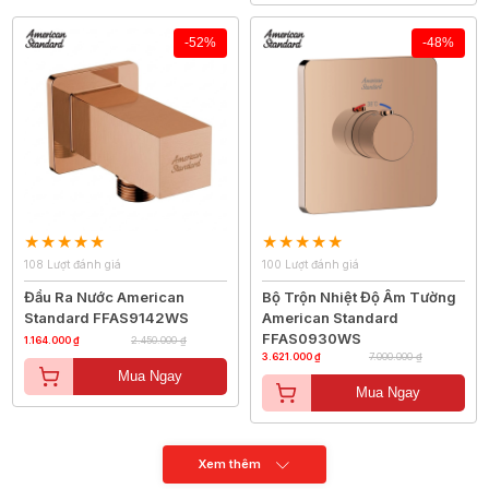
-52%
-48%
108 Lượt đánh giá
100 Lượt đánh giá
Đầu Ra Nước American
Bộ Trộn Nhiệt Độ Âm Tường
Standard FFAS9142WS
American Standard
FFAS0930WS
1.164.000 ₫
2.450.000 ₫
3.621.000 ₫
7.000.000 ₫
Mua Ngay
Mua Ngay
Xem thêm