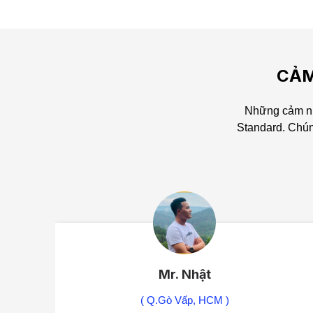
CẢM
Những cảm nh
Standard.
Chún
Mr. Nhật
( Q.Gò Vấp, HCM )