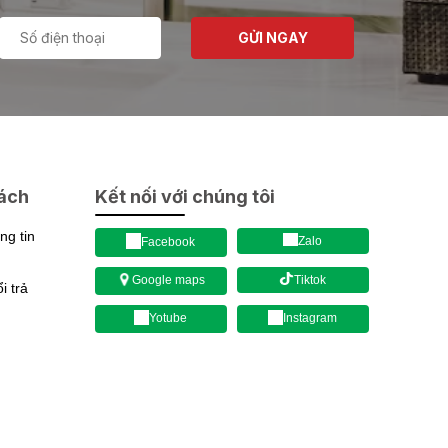
GỬI NGAY
sách
Kết nối với chúng tôi
g tin
Zalo
Facebook
Tiktok
Google maps
 trả
Yotube
Instagram