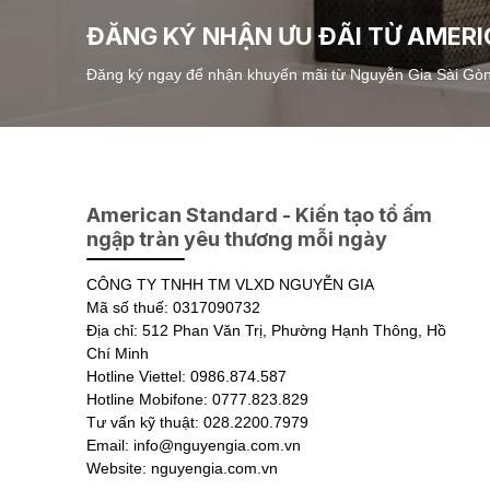
ĐĂNG KÝ NHẬN ƯU ĐÃI TỪ AMER
Đăng ký ngay để nhận khuyến mãi từ Nguyễn Gia Sài Gò
American Standard - Kiến tạo tổ ấm
ngập tràn yêu thương mỗi ngày
CÔNG TY TNHH TM VLXD NGUYỄN GIA
Mã số thuế: 0317090732
Địa chỉ: 512 Phan Văn Trị, Phường Hạnh Thông, Hồ
Chí Minh
Hotline Viettel: 0986.874.587
Hotline Mobifone: 0777.823.829
Tư vấn kỹ thuật: 028.2200.7979
Email: info@nguyengia.com.vn
Website: nguyengia.com.vn