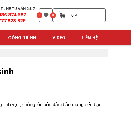
TLINE TƯ VẤN 24/7
986.874.587
0 ₫
0
0
777.823.829
CÔNG TRÌNH
VIDEO
LIÊN HỆ
sinh
 lĩnh vực, chúng tôi luôn đảm bảo mang đến bạn